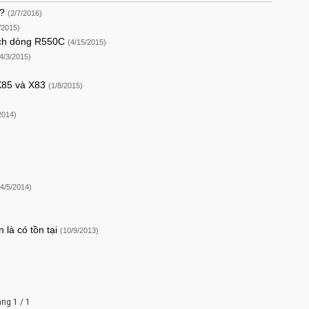
ì?
(2/7/2016)
/2015)
inch dòng R550C
(4/15/2015)
4/3/2015)
 X85 và X83
(1/8/2015)
2014)
(4/5/2014)
 là có tồn tại
(10/9/2013)
ang 1 / 1