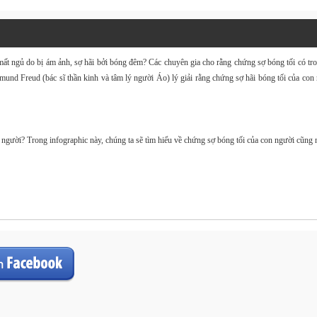
mất ngủ do bị
ám ảnh
, sợ hãi bởi
bóng đêm
? Các chuyên gia cho rằng chứng sợ bóng tối có tron
mund Freud (bác sĩ thần kinh và tâm lý người Áo) lý giải rằng chứng sợ hãi bóng tối của con 
n người? Trong
infographic
này, chúng ta sẽ tìm hiểu về chứng sợ bóng tối của con người cũng