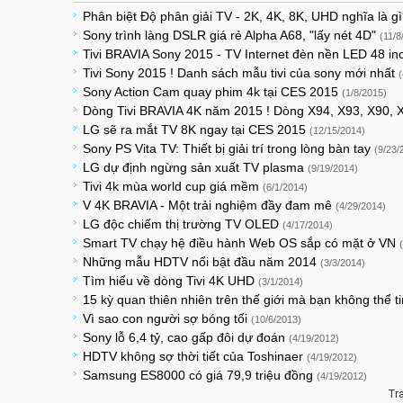
Phân biệt Độ phân giải TV - 2K, 4K, 8K, UHD nghĩa là g
Sony trình làng DSLR giá rẻ Alpha A68, "lấy nét 4D"
(11/8
Tivi BRAVIA Sony 2015 - TV Internet đèn nền LED 48 
Tivi Sony 2015 ! Danh sách mẫu tivi của sony mới nhất
(
Sony Action Cam quay phim 4k tại CES 2015
(1/8/2015)
Dòng Tivi BRAVIA 4K năm 2015 ! Dòng X94, X93, X90,
LG sẽ ra mắt TV 8K ngay tại CES 2015
(12/15/2014)
Sony PS Vita TV: Thiết bị giải trí trong lòng bàn tay
(9/23/
LG dự định ngừng sản xuất TV plasma
(9/19/2014)
Tivi 4k mùa world cup giá mềm
(6/1/2014)
V 4K BRAVIA - Một trải nghiệm đầy đam mê
(4/29/2014)
LG độc chiếm thị trường TV OLED
(4/17/2014)
Smart TV chạy hệ điều hành Web OS sắp có mặt ở VN
Những mẫu HDTV nổi bật đầu năm 2014
(3/3/2014)
Tìm hiểu về dòng Tivi 4K UHD
(3/1/2014)
15 kỳ quan thiên nhiên trên thế giới mà bạn không thể tin
Vì sao con người sợ bóng tối
(10/6/2013)
Sony lỗ 6,4 tỷ, cao gấp đôi dự đoán
(4/19/2012)
HDTV không sợ thời tiết của Toshinaer
(4/19/2012)
Samsung ES8000 có giá 79,9 triệu đồng
(4/19/2012)
Tr