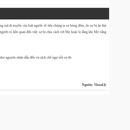
Website
Design & 
g mã di truyền của loài người: tổ tiên chúng ta sợ bóng đêm, do sợ bị ăn thịt
người có liên quan đến việc sợ bị chia cách với Mẹ hoặc lo lắng khi Mẹ vắng
Tin Tức
Download 
Tin Tức
 như nguyên nhân dẫn đến và cách chế ngự nỗi sợ đó.
Balo
40L và
Size M
Nguồn:
Visual.ly
Hàng
OnePro
kèm tú
đựng 