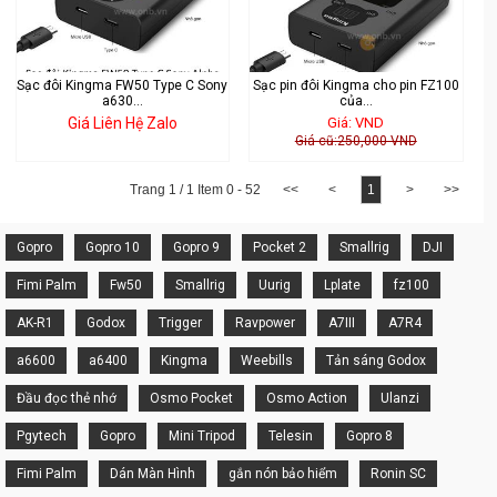
Sạc đôi Kingma FW50 Type C Sony
Sạc pin đôi Kingma cho pin FZ100
a630...
của...
Giá Liên Hệ Zalo
Giá: VND
Giá cũ:250,000 VND
Trang 1 / 1 Item 0 - 52
<<
<
1
>
>>
Gopro
Gopro 10
Gopro 9
Pocket 2
Smallrig
DJI
Fimi Palm
Fw50
Smallrig
Uurig
Lplate
fz100
AK-R1
Godox
Trigger
Ravpower
A7III
A7R4
a6600
a6400
Kingma
Weebills
Tản sáng Godox
Đầu đọc thẻ nhớ
Osmo Pocket
Osmo Action
Ulanzi
Pgytech
Gopro
Mini Tripod
Telesin
Gopro 8
Fimi Palm
Dán Màn Hình
gắn nón bảo hiểm
Ronin SC