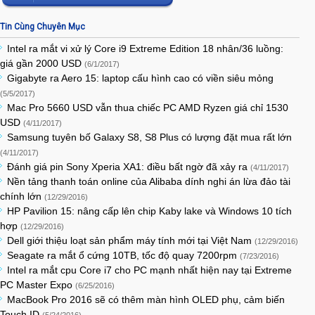
Tin Cùng Chuyên Mục
Intel ra mắt vi xử lý Core i9 Extreme Edition 18 nhân/36 luồng:
giá gần 2000 USD
(6/1/2017)
Gigabyte ra Aero 15: laptop cấu hình cao có viền siêu mỏng
(5/5/2017)
Mac Pro 5660 USD vẫn thua chiếc PC AMD Ryzen giá chỉ 1530
USD
(4/11/2017)
Samsung tuyên bố Galaxy S8, S8 Plus có lượng đặt mua rất lớn
(4/11/2017)
Đánh giá pin Sony Xperia XA1: điều bất ngờ đã xảy ra
(4/11/2017)
Nền tảng thanh toán online của Alibaba dính nghi án lừa đảo tài
chính lớn
(12/29/2016)
HP Pavilion 15: nâng cấp lên chip Kaby lake và Windows 10 tích
hợp
(12/29/2016)
Dell giới thiệu loạt sản phẩm máy tính mới tại Việt Nam
(12/29/2016)
Seagate ra mắt ổ cứng 10TB, tốc độ quay 7200rpm
(7/23/2016)
Intel ra mắt cpu Core i7 cho PC mạnh nhất hiện nay tại Extreme
PC Master Expo
(6/25/2016)
MacBook Pro 2016 sẽ có thêm màn hình OLED phụ, cảm biến
Touch ID