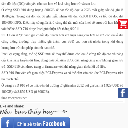
tâm dữ liệu (DC) vốn yêu cầu cao hơn về khả năng lưu trữ và sao lưu.
Ổ cứng SSD 910 dung lượng 800GB sẽ đạt tốc độ đọc là 2GB mỗi giây, tốc độ ghi là
1GB/giây. Trong khi đó, tốc độ ghi ngẫu nhiên 4K đạt 75.000 IPOS, và tốc độ đọc đạt
180.000 IOPS. Điều này có nghĩa là, ổ cứng thể rắn mới của Intel sẽ vượt trội hơn hẳn so
với thế hệ SSD 710 được Intel giới thiệu hồi tháng 9/2011.
SSD luôn được đánh giá có tốc độ nhanh hơn với hiệu năng cao hơn so với các loại ổ đĩa
cứng thông thường. Tuy nhiên, giá thành của SSD cao hơn rất nhiều trong khi dung
lượng lưu trữ cho phép còn rất hạn chế.
Intel kỳ vọng rằng, thế hệ SSD mới sẽ thay thế được các loại ổ cứng tốc độ cao và nâng
cấp khả năng truyền dữ liệu, đồng thời tiết kiệm được điện năng cũng như không gian lưu
trữ. SSD 910 còn được trang bị firmware với khả năng giảm thiểu lỗi dữ liệu.
SSD 910 làm việc với giao diện PCI-Express và có thể cắm vào các khe PCI-Express trên
bo mạch chủ.
Ổ cứng SSD 910 sẽ có mặt trên thị trường từ giữa năm 2012 với giá bán là 1.929 USD (ổ
400GB) và 3.859 USD (ổ 800GB).
theo vnexpress.net
Like and share: