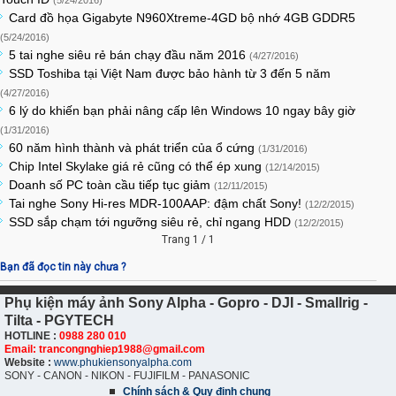
(5/24/2016)
Card đồ họa Gigabyte N960Xtreme-4GD bộ nhớ 4GB GDDR5
(5/24/2016)
5 tai nghe siêu rẻ bán chạy đầu năm 2016
(4/27/2016)
SSD Toshiba tại Việt Nam được bảo hành từ 3 đến 5 năm
(4/27/2016)
6 lý do khiến bạn phải nâng cấp lên Windows 10 ngay bây giờ
(1/31/2016)
60 năm hình thành và phát triển của ổ cứng
(1/31/2016)
Chip Intel Skylake giá rẻ cũng có thể ép xung
(12/14/2015)
Doanh số PC toàn cầu tiếp tục giảm
(12/11/2015)
Tai nghe Sony Hi-res MDR-100AAP: đậm chất Sony!
(12/2/2015)
SSD sắp chạm tới ngưỡng siêu rẻ, chỉ ngang HDD
(12/2/2015)
Trang 1 / 1
Bạn đã đọc tin này chưa ?
Phụ kiện máy ảnh Sony Alpha - Gopro - DJI - Smallrig -
Tilta - PGYTECH
HOTLINE :
0988 280 010
Email: trancongnghiep1988@gmail.com
Website :
www.phukiensonyalpha.com
SONY - CANON - NIKON - FUJIFILM - PANASONIC
Chính sách & Quy định chung