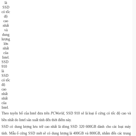
SSD
910
là
SSD
có tốc
độ
cao
nhất
nhất
của
Intel.
Theo tuyên bố của Intel đưa trên
PCWorld,
SSD 910 sẽ là loại ổ cứng có tốc độ cao và
bền nhất do Intel sản xuất tính đến thời điểm này.
SSD có dung lượng lưu trữ cao nhất là dòng SSD 320 600GB dành cho các loại máy
tính. Mẫu ổ cứng SSD mới sẽ có dung lượng là 400GB và 800GB, nhắm đến các trung