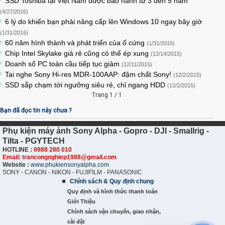
SSD Toshiba tại Việt Nam được bảo hành từ 3 đến 5 năm
(4/27/2016)
6 lý do khiến bạn phải nâng cấp lên Windows 10 ngay bây giờ
(1/31/2016)
60 năm hình thành và phát triển của ổ cứng
(1/31/2016)
Chip Intel Skylake giá rẻ cũng có thể ép xung
(12/14/2015)
Doanh số PC toàn cầu tiếp tục giảm
(12/11/2015)
Tai nghe Sony Hi-res MDR-100AAP: đậm chất Sony!
(12/2/2015)
SSD sắp chạm tới ngưỡng siêu rẻ, chỉ ngang HDD
(12/2/2015)
Trang 1 / 1
Bạn đã đọc tin này chưa ?
Phụ kiện máy ảnh Sony Alpha - Gopro - DJI - Smallrig -
Tilta - PGYTECH
HOTLINE :
0988 280 010
Email: trancongnghiep1988@gmail.com
Website :
www.phukiensonyalpha.com
SONY - CANON - NIKON - FUJIFILM - PANASONIC
Chính sách & Quy định chung
Quy định và hình thức thanh toán
Giới Thiệu
Chính sách vận chuyển, giao nhận,
cài đặt