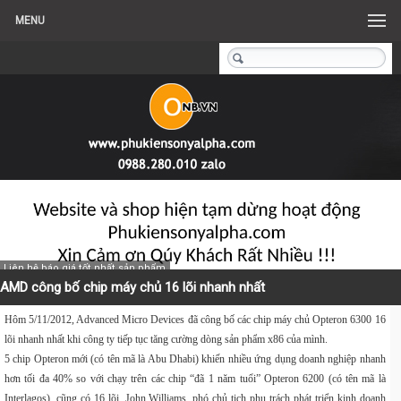
MENU
Liên hệ báo giá tốt nhất sản phẩm
AMD công bố chip máy chủ 16 lõi nhanh nhất
Hôm 5/11/2012, Advanced Micro Devices đã công bố các chip máy chủ Opteron 6300 16
lõi nhanh nhất khi công ty tiếp tục tăng cường dòng sản phẩm x86 của mình.
5 chip Opteron mới (có tên mã là Abu Dhabi) khiến nhiều ứng dụng doanh nghiệp nhanh
hơn tối đa 40% so với chạy trên các chip “đã 1 năm tuổi” Opteron 6200 (có tên mã là
Interlagos), cũng có 16 lõi, John Williams, phó chủ tịch phụ trách phát triển kinh doanh