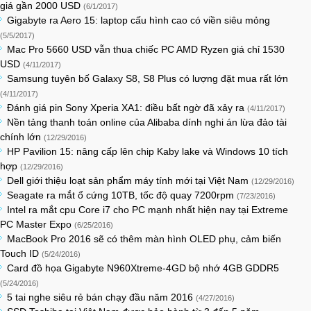
giá gần 2000 USD
(6/1/2017)
Gigabyte ra Aero 15: laptop cấu hình cao có viền siêu mỏng
(5/5/2017)
Mac Pro 5660 USD vẫn thua chiếc PC AMD Ryzen giá chỉ 1530
USD
(4/11/2017)
Samsung tuyên bố Galaxy S8, S8 Plus có lượng đặt mua rất lớn
(4/11/2017)
Đánh giá pin Sony Xperia XA1: điều bất ngờ đã xảy ra
(4/11/2017)
Nền tảng thanh toán online của Alibaba dính nghi án lừa đảo tài
chính lớn
(12/29/2016)
HP Pavilion 15: nâng cấp lên chip Kaby lake và Windows 10 tích
hợp
(12/29/2016)
Dell giới thiệu loạt sản phẩm máy tính mới tại Việt Nam
(12/29/2016)
Seagate ra mắt ổ cứng 10TB, tốc độ quay 7200rpm
(7/23/2016)
Intel ra mắt cpu Core i7 cho PC mạnh nhất hiện nay tại Extreme
PC Master Expo
(6/25/2016)
MacBook Pro 2016 sẽ có thêm màn hình OLED phụ, cảm biến
Touch ID
(5/24/2016)
Card đồ họa Gigabyte N960Xtreme-4GD bộ nhớ 4GB GDDR5
(5/24/2016)
5 tai nghe siêu rẻ bán chạy đầu năm 2016
(4/27/2016)