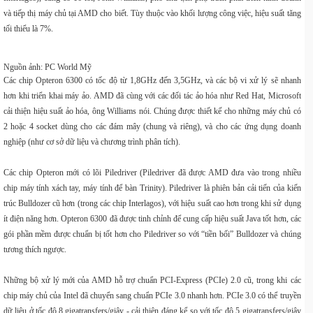
và tiếp thị máy chủ tại AMD cho biết. Tùy thuộc vào khối lượng công việc, hiệu suất tăng
tối thiểu là 7%.
Nguồn ảnh: PC World Mỹ
Các chip Opteron 6300 có tốc độ từ 1,8GHz đến 3,5GHz, và các bộ vi xử lý sẽ nhanh
hơn khi triển khai máy ảo. AMD đã cùng với các đối tác ảo hóa như Red Hat, Microsoft
cải thiện hiệu suất ảo hóa, ông Williams nói. Chúng được thiết kế cho những máy chủ có
2 hoặc 4 socket dùng cho các đám mây (chung và riêng), và cho các ứng dụng doanh
nghiệp (như cơ sở dữ liệu và chương trình phân tích).
Các chip Opteron mới có lõi Piledriver (Piledriver đã được AMD đưa vào trong nhiều
chip
máy tính xách tay,
máy tính để bàn Trinity). Piledriver là phiên bản cải tiến của kiến
trúc Bulldozer cũ hơn (trong các chip Interlagos), với hiệu suất cao hơn trong khi sử dụng
ít điện năng hơn. Opteron 6300 đã được tinh chỉnh để cung cấp hiệu suất Java tốt hơn, các
gói
phần mềm được chuẩn bị tốt hơn cho Piledriver so với “tiền bối” Bulldozer và chúng
tương thích ngược.
Những bộ xử lý mới của AMD hỗ trợ chuẩn PCI-Express (PCIe) 2.0 cũ, trong khi các
chip máy chủ của Intel đã chuyển sang chuẩn PCIe 3.0 nhanh hơn. PCIe 3.0 có thể truyền
dữ liệu ở tốc độ 8 gigatransfers/giây - cải thiện đáng kể so với tốc độ 5 gigatransfers/giây