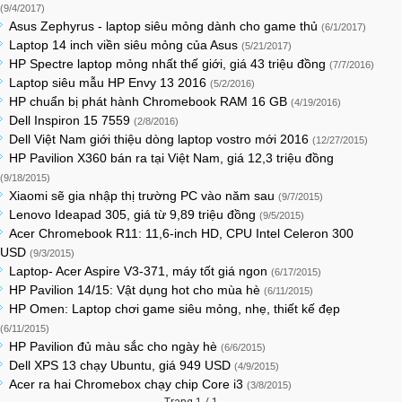
(9/4/2017)
Asus Zephyrus - laptop siêu mỏng dành cho game thủ
(6/1/2017)
Laptop 14 inch viền siêu mỏng của Asus
(5/21/2017)
HP Spectre laptop mỏng nhất thế giới, giá 43 triệu đồng
(7/7/2016)
Laptop siêu mẫu HP Envy 13 2016
(5/2/2016)
HP chuẩn bị phát hành Chromebook RAM 16 GB
(4/19/2016)
Dell Inspiron 15 7559
(2/8/2016)
Dell Việt Nam giới thiệu dòng laptop vostro mới 2016
(12/27/2015)
HP Pavilion X360 bán ra tại Việt Nam, giá 12,3 triệu đồng
(9/18/2015)
Xiaomi sẽ gia nhập thị trường PC vào năm sau
(9/7/2015)
Lenovo Ideapad 305, giá từ 9,89 triệu đồng
(9/5/2015)
Acer Chromebook R11: 11,6-inch HD, CPU Intel Celeron 300
USD
(9/3/2015)
Laptop- Acer Aspire V3-371, máy tốt giá ngon
(6/17/2015)
HP Pavilion 14/15: Vật dụng hot cho mùa hè
(6/11/2015)
HP Omen: Laptop chơi game siêu mỏng, nhẹ, thiết kế đẹp
(6/11/2015)
HP Pavilion đủ màu sắc cho ngày hè
(6/6/2015)
Dell XPS 13 chạy Ubuntu, giá 949 USD
(4/9/2015)
Acer ra hai Chromebox chạy chip Core i3
(3/8/2015)