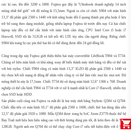
cực kì cao, lên đến 3200 x 1800. Fujitsu gọi đây là "Ultrabook doanh nghiệp 14 inch
mỏng nhất thế giới" với độ mỏng là 15,5mm. Ngoài ra còn có chiếc S904 với màn hình
13,3" độ phân giải 2560 x 1440 với tính năng hoán đổi ổ quang thành pin phụ hoặc ổ lưu
trữ bổ sung theo dạng module, giống nhiều laptop Fujitsu từ trước đến nay. Cả hai chiếc
laptop này đều có thể cấu hình với màn hình cảm ứng, CPU Intel Core i5 hoặc i7
Haswell
, SSD tối đa 512GB và kết nối 4G LTE tùy nhu cầu người dùng. Riêng chiếc
S904 khi trang bị cục pin thứ hai thì có thể dùng được đến 24 giờ đồng hồ.
Cũng trong dịp này Fujitsu giới thiệu thêm hai máy convertible
LifeBook T904
và T734.
Chúng sở hữu màn hình có khả năng xoay để biến thành máy tính bảng và đều có thể xài
với bút stylus. Chiếc T904 cũng có màn hình 13,3" IGZO độ phân giải 2560 x 1440 và
tùy chọn kết nối mạng di động để nhân viên công ty có thể làm việc mọi lúc mọi nơi. Độ
mỏng thiết bị này là 17,1mm. Chiếc T734 thì sử dụng màn hình 12,6" 1366 x 768. Doanh
nghiệp có thể cấu hình T904 và T734 với vi xử lí mạnh nhất là Core i7 Haswell, nhiều tùy
chọn SSD hoặc HDD.
Sản phẩm cuối cùng mà Fujitsu ra mắt đó là hai máy tính bảng
Stylistic Q584
và Q704.
Chiếc đầu tiên có màn hình 10,1" độ phân giải 2560 x 1600, chiếc thứ hai dùng tấm nền
12,5" độ phân giải 1920 x 1080. Mẫu Q584 được trang bị SoC
Atom
Z3770 thuộc thế hệ
Bay Trail
mới hứa hẹn hiệu năng cao với thời lượng dùng pin tốt, đi kèm theo đó là SSD
128GB. Người anh em Q704 thì có thể chạy chip Core i7 siêu tiết kiệm điện với ổ SSD