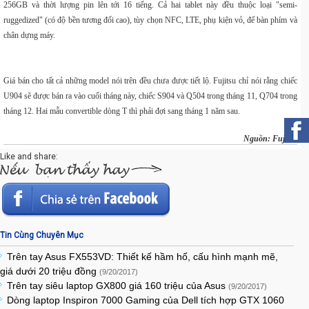
256GB và thời lượng pin lên tới 16 tiếng. Cả hai tablet này đều thuộc loại "semi-
ruggedized" (có độ bền tương đối cao), tùy chọn NFC, LTE, phụ kiện vỏ, đế bàn phím và
chân dựng máy.
Giá bán cho tất cả những model nói trên đều chưa được tiết lộ. Fujitsu chỉ nói rằng chiếc
U904 sẽ được bán ra vào cuối tháng này, chiếc S904 và Q504 trong tháng 11, Q704 trong
tháng 12. Hai mẫu convertible dòng T thì phải đợi sang tháng 1 năm sau.
Nguồn:
Fujitsu
Like and share:
Tin Cùng Chuyên Mục
Trên tay Asus FX553VD: Thiết kế hầm hố, cấu hình mạnh mẽ,
giá dưới 20 triệu đồng
(9/20/2017)
Trên tay siêu laptop GX800 giá 160 triệu của Asus
(9/20/2017)
Dòng laptop Inspiron 7000 Gaming của Dell tích hợp GTX 1060