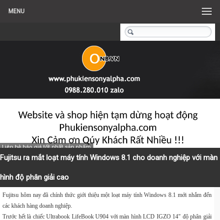
MENU
Liên hệ báo giá tốt nhất sản phẩm
Fujitsu ra mắt loạt máy tính Windows 8.1 cho doanh nghiệp với màn
hình độ phân giải cao
Fujitsu
hôm nay đã chính thức giới thiệu một loạt máy tính
Windows 8.1
mới nhắm đến
các khách hàng doanh nghiệp.
Trước hết là chiếc
Ultrabook
LifeBook U904
với màn hình LCD
IGZO
14" độ phân giải