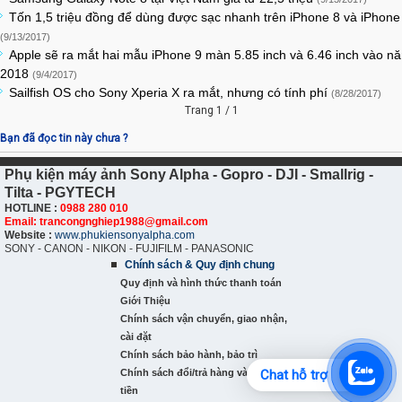
Tốn 1,5 triệu đồng để dùng được sạc nhanh trên iPhone 8 và iPhone
(9/13/2017)
Apple sẽ ra mắt hai mẫu iPhone 9 màn 5.85 inch và 6.46 inch vào n
2018
(9/4/2017)
Sailfish OS cho Sony Xperia X ra mắt, nhưng có tính phí
(8/28/2017)
Trang 1 / 1
Bạn đã đọc tin này chưa ?
Phụ kiện máy ảnh Sony Alpha - Gopro - DJI - Smallrig -
Tilta - PGYTECH
HOTLINE :
0988 280 010
Email: trancongnghiep1988@gmail.com
Website :
www.phukiensonyalpha.com
SONY - CANON - NIKON - FUJIFILM - PANASONIC
Chính sách & Quy định chung
Quy định và hình thức thanh toán
Giới Thiệu
Chính sách vận chuyển, giao nhận,
cài đặt
Chính sách bảo hành, bảo trì
Chính sách đổi/trả hàng và hoàn
Chat hỗ trợ
tiền