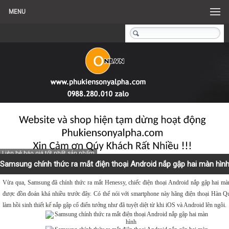
MENU
Liên hệ báo giá tốt nhất sản phẩm
Samsung chính thức ra mắt điện thoại Android nắp gập hai màn hìn
Vừa qua, Samsung đã chính thức ra mắt Henessy, chiếc điện thoại Android nắp gập hai mà
được đồn đoán khá nhiều trước đây. Có thể nói với smartphone này hãng điện thoại Hàn Q
làm hồi sinh thiết kế nắp gập cổ điển tưởng như đã tuyệt diệt từ khi iOS và Android lên ngôi.