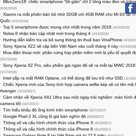
BllocZero18: chiếc smartphone "tối giản" chỉ 2 tông màu đen và trắn
(5/31/2018)
Xiaomi ra mắt phiên bản bộ nhớ 32GB với 4GB RAM cho Mi 6X tại T
Quốc
(5/31/2018)
Top 5 smartphone được mong chờ nhất trong năm 2018
(4/13/2018)
Nokia 8 nhận bản cập nhật mới trong tháng 4
(4/13/2018)
Hướng dẫn kiểm tra và bổ sung thông tin thuê bao VinaPhone
(4/13/20
Sony Xperia XZ2 sẽ cập bến Việt Nam vào cuối tháng 4 này
(4/13/2018
Mua điện thoại mới: phần cứng hay phần mềm mới là yếu tố quyết đ
(3/27/2018)
Sony Xperia XZ Pro, siêu phẩm giá ngàn đô sẽ ra mắt tại MWC 2018
(1/17/2018)
Intel sắp ra mắt RAM Optane, có thể dùng để lưu trữ như SSD
(11/16/
Chiếc Xperia mới của Sony tích hợp camera selfie kép sẽ có tên mã 
Avenger
(11/16/2017)
Cảm nhận về Xperia XA1 Ultra sau một ngày trải nghiệm: màn hình 
camera tốt
(10/7/2017)
Tìm hiểu khẩu độ ống kính trên smartphone
(9/27/2017)
Google Pixel 2 XL cũng lộ giá bán nghìn đô
(9/20/2017)
Thông số và cấu hình chính thức của iPhone X
(9/13/2017)
Thông số và cấu hình chính thức của iPhone 8
(9/13/2017)
Samsung Galaxy Note 8 tại Việt Nam giá từ 22,5 triệu
(9/13/2017)