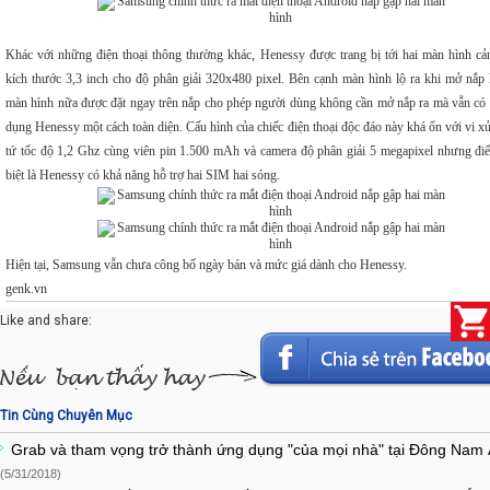
Khác với những điện thoại thông thường khác, Henessy được trang bị tới hai màn hình c
kích thước 3,3 inch cho độ phân giải 320x480 pixel. Bên cạnh màn hình lộ ra khi mở nắp 
màn hình nữa được đặt ngay trên nắp cho phép người dùng không cần mở nắp ra mà vẫn có 
dụng Henessy một cách toàn diện. Cấu hình của chiếc điện thoại độc đáo này khá ổn với vi xử
tứ tốc độ 1,2 Ghz cùng viên pin 1.500 mAh và camera độ phân giải 5 megapixel nhưng đi
biệt là Henessy có khả năng hỗ trợ hai SIM hai sóng.
Hiện tại, Samsung vẫn chưa công bố ngày bán và mức giá dành cho Henessy.
genk.vn
Like and share:
Tin Cùng Chuyên Mục
Grab và tham vọng trở thành ứng dụng "của mọi nhà" tại Đông Nam
(5/31/2018)