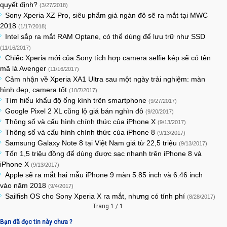
quyết định?
(3/27/2018)
Sony Xperia XZ Pro, siêu phẩm giá ngàn đô sẽ ra mắt tại MWC
2018
(1/17/2018)
Intel sắp ra mắt RAM Optane, có thể dùng để lưu trữ như SSD
(11/16/2017)
Chiếc Xperia mới của Sony tích hợp camera selfie kép sẽ có tên
mã là Avenger
(11/16/2017)
Cảm nhận về Xperia XA1 Ultra sau một ngày trải nghiệm: màn
hình đẹp, camera tốt
(10/7/2017)
Tìm hiểu khẩu độ ống kính trên smartphone
(9/27/2017)
Google Pixel 2 XL cũng lộ giá bán nghìn đô
(9/20/2017)
Thông số và cấu hình chính thức của iPhone X
(9/13/2017)
Thông số và cấu hình chính thức của iPhone 8
(9/13/2017)
Samsung Galaxy Note 8 tại Việt Nam giá từ 22,5 triệu
(9/13/2017)
Tốn 1,5 triệu đồng để dùng được sạc nhanh trên iPhone 8 và
iPhone X
(9/13/2017)
Apple sẽ ra mắt hai mẫu iPhone 9 màn 5.85 inch và 6.46 inch
vào năm 2018
(9/4/2017)
Sailfish OS cho Sony Xperia X ra mắt, nhưng có tính phí
(8/28/2017)
Trang 1 / 1
Bạn đã đọc tin này chưa ?