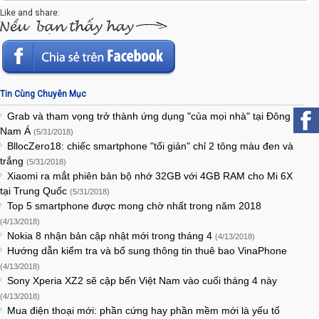
Like and share:
Tin Cùng Chuyên Mục
Grab và tham vọng trở thành ứng dụng "của mọi nhà" tại Đông
Nam Á
(5/31/2018)
BllocZero18: chiếc smartphone "tối giản" chỉ 2 tông màu đen và
trắng
(5/31/2018)
Xiaomi ra mắt phiên bản bộ nhớ 32GB với 4GB RAM cho Mi 6X
tại Trung Quốc
(5/31/2018)
Top 5 smartphone được mong chờ nhất trong năm 2018
(4/13/2018)
Nokia 8 nhận bản cập nhật mới trong tháng 4
(4/13/2018)
Hướng dẫn kiểm tra và bổ sung thông tin thuê bao VinaPhone
(4/13/2018)
Sony Xperia XZ2 sẽ cập bến Việt Nam vào cuối tháng 4 này
(4/13/2018)
Mua điện thoại mới: phần cứng hay phần mềm mới là yếu tố