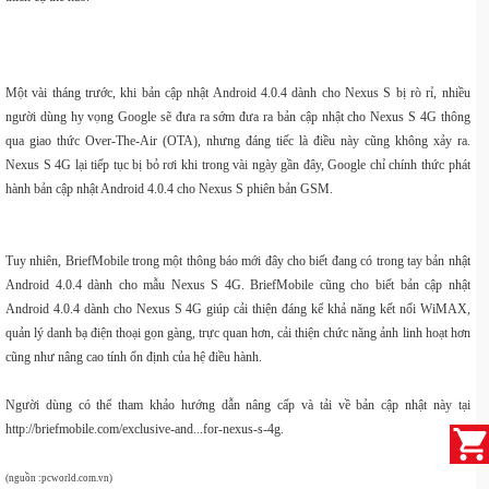
Một vài tháng trước, khi bản cập nhật Android 4.0.4 dành cho Nexus S bị rò rỉ, nhiều
người dùng hy vọng Google sẽ đưa ra sớm đưa ra bản cập nhật cho Nexus S 4G thông
qua giao thức Over-The-Air (OTA), nhưng đáng tiếc là điều này cũng không xảy ra.
Nexus S 4G lại tiếp tục bị bỏ rơi khi trong vài ngày gần đây, Google chỉ chính thức phát
hành bản cập nhật Android 4.0.4 cho Nexus S phiên bản GSM.
Tuy nhiên, BriefMobile trong một thông báo mới đây cho biết đang có trong tay bản nhật
Android 4.0.4 dành cho mẫu Nexus S 4G. BriefMobile cũng cho biết bản cập nhật
Android 4.0.4 dành cho Nexus S 4G giúp cải thiện đáng kể khả năng kết nối WiMAX,
quản lý danh bạ điện thoại gọn gàng, trực quan hơn, cải thiện chức năng ảnh linh hoạt hơn
cũng như nâng cao tính ổn định của hệ điều hành.
Người dùng có thể tham khảo hướng dẫn nâng cấp và tải về bản cập nhật này tại
http://briefmobile.com/exclusive-and...for-nexus-s-4g.
(nguồn :pcworld.com.vn)