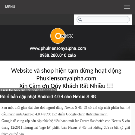
MENU
Liên hệ báo giá tốt nhất sản phẩm
Rò rỉ bản cập nhật Android 4.0.4 cho Nexus S 4G
Sau một thời gian dài chờ đợi, người dùng Nexus S 4G đã có thể cập nhật phiên bản hệ
điều hành mới Android 4.0.4 trước thời điểm Google chính thức phát hành.
Google đã cung cấp bản cập nhật hệ điều hành mới Ice Cream Sandwich cho Nexus S vào
tháng 12/2011 nhưng lại “ngó lơ” phiên bản Nexus S 4G mà không đưa ra bất kỳ giải
thích cụ thể nào.