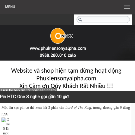
MENU
Liên hệ báo giá tốt nhất sản phẩm
Pin HTC One S nghe gọi gần 10 giờ
Một lần sạc pin có thể xem hết 3 phần của
Lord of The Ring
, tương đương gần 9 tiếng
rưỡi.