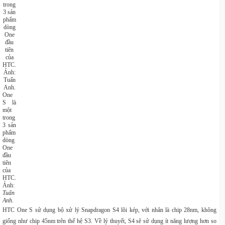
One
S là
một
trong
3 sản
phẩm
dòng
One
đầu
tiên
của
HTC.
Ảnh:
Tuấn
Anh.
HTC One S sử dụng bộ xử lý Snapdragon S4 lõi kép, với nhân là chip 28nm, không
giống như chip 45nm trên thế hệ S3. Về lý thuyết, S4 sẽ sử dụng ít năng lượng hơn so