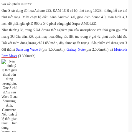
với sản phẩm đi trước.
One S sử dụng đồ họa Adreno 225, RAM 1GB và bộ nhớ trong 16GB, không hỗ trợ thẻ
nhớ mở rộng. Máy chạy hệ điều hành Android 4.0, giao diện Sense 4.0, màn hình 4,3
inch độ phân giải qHD 960 x 540 pixel công nghệ Super AMOLED.
Như thường lệ, trang
GSM Arena
thử nghiệm pin của smartphone với thời gian gọi trên
mạng 3G đầu tiên. Kết quả, máy hoạt động tốt, liên tục trong 9 giờ 42 phút trước khi tắt.
Đối với mức dung lượng chỉ 1.650mAh, đây thực sự ấn tượng. Sản phẩm chỉ đứng sau 3
đối thủ là
Samsung Wave 3
(pin 1.500mAh),
Galaxy Note
(pin 2.500mAh) và
Motorola
Razr Maxx
(3.300mAh).
Nếu tính tỷ
lệ thời gian
thoại trên
dung