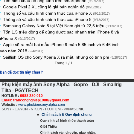
Tìm hiểu khẩu độ ống kính trên smartphone
(9/27/2017)
Google Pixel 2 XL cũng lộ giá bán nghìn đô
(9/20/2017)
Thông số và cấu hình chính thức của iPhone X
(9/13/2017)
Thông số và cấu hình chính thức của iPhone 8
(9/13/2017)
Samsung Galaxy Note 8 tại Việt Nam giá từ 22,5 triệu
(9/13/2017)
Tốn 1,5 triệu đồng để dùng được sạc nhanh trên iPhone 8 và
iPhone X
(9/13/2017)
Apple sẽ ra mắt hai mẫu iPhone 9 màn 5.85 inch và 6.46 inch
vào năm 2018
(9/4/2017)
Sailfish OS cho Sony Xperia X ra mắt, nhưng có tính phí
(8/28/2017)
Trang 1 / 1
Bạn đã đọc tin này chưa ?
Phụ kiện máy ảnh Sony Alpha - Gopro - DJI - Smallrig -
Tilta - PGYTECH
HOTLINE :
0988 280 010
Email: trancongnghiep1988@gmail.com
Website :
www.phukiensonyalpha.com
SONY - CANON - NIKON - FUJIFILM - PANASONIC
Chính sách & Quy định chung
Quy định và hình thức thanh toán
Giới Thiệu
Chính sách vận chuyển, giao nhận,