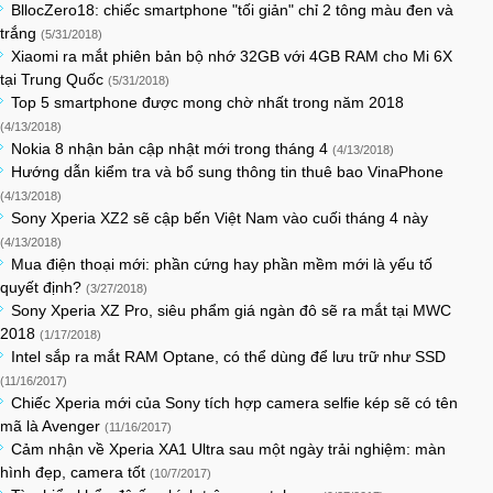
BllocZero18: chiếc smartphone "tối giản" chỉ 2 tông màu đen và
trắng
(5/31/2018)
Xiaomi ra mắt phiên bản bộ nhớ 32GB với 4GB RAM cho Mi 6X
tại Trung Quốc
(5/31/2018)
Top 5 smartphone được mong chờ nhất trong năm 2018
(4/13/2018)
Nokia 8 nhận bản cập nhật mới trong tháng 4
(4/13/2018)
Hướng dẫn kiểm tra và bổ sung thông tin thuê bao VinaPhone
(4/13/2018)
Sony Xperia XZ2 sẽ cập bến Việt Nam vào cuối tháng 4 này
(4/13/2018)
Mua điện thoại mới: phần cứng hay phần mềm mới là yếu tố
quyết định?
(3/27/2018)
Sony Xperia XZ Pro, siêu phẩm giá ngàn đô sẽ ra mắt tại MWC
2018
(1/17/2018)
Intel sắp ra mắt RAM Optane, có thể dùng để lưu trữ như SSD
(11/16/2017)
Chiếc Xperia mới của Sony tích hợp camera selfie kép sẽ có tên
mã là Avenger
(11/16/2017)
Cảm nhận về Xperia XA1 Ultra sau một ngày trải nghiệm: màn
hình đẹp, camera tốt
(10/7/2017)