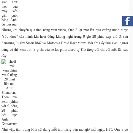
gian lướt
web của
máy xếp
gần cuối
bảng. Ảnh:
Gsmarena.
Nhưng khi chuyển qua tính năng xem video, One S lại một lần nữa chứng minh được
"sức khỏe" của mình khi hoạt động không nghỉ trong 9 giờ 28 phút, xếp thứ 3, sau
Samsung Rugby Smart I847 và Motorola Droid Razr Maxx. Với từng ấy thời gian, người
dùng có thể xem trọn 3 phần của series phim
Lord of The Ring
với chỉ với một lần sạc
đầy.
Thoải mái
xem phim
với 9 tiếng
28 phút
liên tục.
Ảnh:
Gsmarena.
Như vậy, tính trung bình sử dụng mỗi tính năng trên một giờ mỗi ngày, HTC One S có