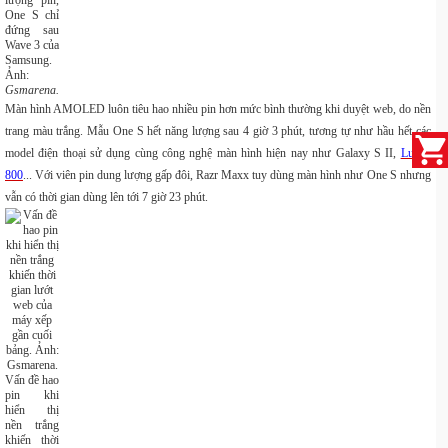
lượng pin,
One S chỉ
đứng sau
Wave 3 của
Samsung.
Ảnh:
Gsmarena.
Màn hình AMOLED luôn tiêu hao nhiều pin hơn mức bình thường khi duyệt web, do nền
trang màu trắng. Mẫu One S hết năng lượng sau 4 giờ 3 phút, tương tự như hầu hết các
model điện thoại sử dụng cùng công nghệ màn hình hiện nay như Galaxy S II,
Lumia
800
... Với viên pin dung lượng gấp đôi, Razr Maxx tuy dùng màn hình như One S nhưng
vẫn có thời gian dùng lên tới 7 giờ 23 phút.
Vấn đề hao
pin khi
hiển thị
nền trắng
khiến thời