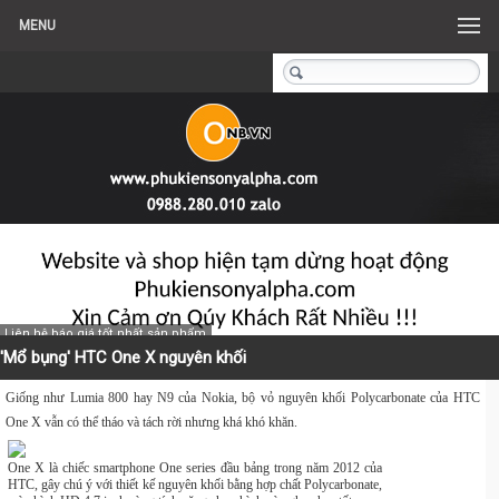
MENU
Liên hệ báo giá tốt nhất sản phẩm
'Mổ bụng' HTC One X nguyên khối
Giống như Lumia 800 hay N9 của Nokia, bộ vỏ nguyên khối Polycarbonate của HTC
One X vẫn có thể tháo và tách rời nhưng khá khó khăn.
One X là chiếc smartphone One series đầu bảng trong năm 2012 của
HTC, gây chú ý với thiết kế nguyên khối bằng hợp chất Polycarbonate,