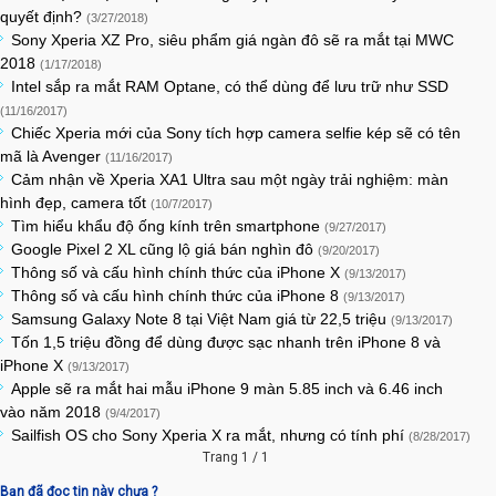
quyết định?
(3/27/2018)
Sony Xperia XZ Pro, siêu phẩm giá ngàn đô sẽ ra mắt tại MWC
2018
(1/17/2018)
Intel sắp ra mắt RAM Optane, có thể dùng để lưu trữ như SSD
(11/16/2017)
Chiếc Xperia mới của Sony tích hợp camera selfie kép sẽ có tên
mã là Avenger
(11/16/2017)
Cảm nhận về Xperia XA1 Ultra sau một ngày trải nghiệm: màn
hình đẹp, camera tốt
(10/7/2017)
Tìm hiểu khẩu độ ống kính trên smartphone
(9/27/2017)
Google Pixel 2 XL cũng lộ giá bán nghìn đô
(9/20/2017)
Thông số và cấu hình chính thức của iPhone X
(9/13/2017)
Thông số và cấu hình chính thức của iPhone 8
(9/13/2017)
Samsung Galaxy Note 8 tại Việt Nam giá từ 22,5 triệu
(9/13/2017)
Tốn 1,5 triệu đồng để dùng được sạc nhanh trên iPhone 8 và
iPhone X
(9/13/2017)
Apple sẽ ra mắt hai mẫu iPhone 9 màn 5.85 inch và 6.46 inch
vào năm 2018
(9/4/2017)
Sailfish OS cho Sony Xperia X ra mắt, nhưng có tính phí
(8/28/2017)
Trang 1 / 1
Bạn đã đọc tin này chưa ?