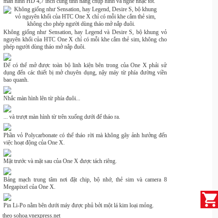
màn hình HD 4,7 inch cùng tính năng chụp hình và nghe nhạc tốt.
Không giống như Sensation, hay Legend và Desire S, bộ khung vỏ
nguyên khối của HTC One X chỉ có mỗi khe cắm thẻ sim, không cho
phép người dùng tháo mở nắp đuôi.
Để có thể mở được toàn bộ linh kiện bên trong của One X phải sử
dụng đến các thiết bị mở chuyên dụng, nậy máy từ phía đường viền
bao quanh.
Nhắc màn hình lên từ phía đuôi...
... và trượt màn hình từ trên xuống dưới để tháo ra.
Phần vỏ Polycarbonate có thể tháo rời mà không gây ảnh hưởng đến
việc hoạt động của One X.
Mặt trước và mặt sau của One X được tách riêng.
Bảng mạch trung tâm nơi đặt chip, bộ nhớ, thẻ sim và camera 8
Megapixel của One X.
Pin Li-Po nằm bên dưới máy được phủ bởi một lá kim loại mỏng.
theo sohoa.vnexpress.net