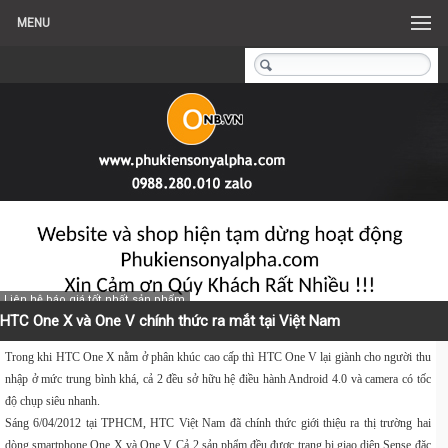
MENU
Liên hệ báo giá tốt nhất sản phẩm
HTC One X và One V chính thức ra mắt tại Việt Nam
Trong khi HTC One X nằm ở phân khúc cao cấp thì HTC One V lại giành cho người thu
nhập ở mức trung bình khá, cả 2 đều sở hữu hệ điều hành Android 4.0 và camera có tốc
độ chụp siêu nhanh.
Sáng 6/04/2012 tại TPHCM, HTC Việt Nam đã chính thức giới thiệu ra thị trường hai
dòng smartphone One X và One V. Cả 2 sản phẩm đều được trang bị giao diện Sense đặc