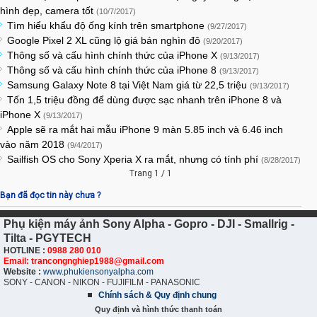
hình đẹp, camera tốt
(10/7/2017)
Tìm hiểu khẩu độ ống kính trên smartphone
(9/27/2017)
Google Pixel 2 XL cũng lộ giá bán nghìn đô
(9/20/2017)
Thông số và cấu hình chính thức của iPhone X
(9/13/2017)
Thông số và cấu hình chính thức của iPhone 8
(9/13/2017)
Samsung Galaxy Note 8 tại Việt Nam giá từ 22,5 triệu
(9/13/2017)
Tốn 1,5 triệu đồng để dùng được sạc nhanh trên iPhone 8 và
iPhone X
(9/13/2017)
Apple sẽ ra mắt hai mẫu iPhone 9 màn 5.85 inch và 6.46 inch
vào năm 2018
(9/4/2017)
Sailfish OS cho Sony Xperia X ra mắt, nhưng có tính phí
(8/28/2017)
Trang 1 / 1
Bạn đã đọc tin này chưa ?
Phụ kiện máy ảnh Sony Alpha - Gopro - DJI - Smallrig -
Tilta - PGYTECH
HOTLINE :
0988 280 010
Email: trancongnghiep1988@gmail.com
Website :
www.phukiensonyalpha.com
SONY - CANON - NIKON - FUJIFILM - PANASONIC
Chính sách & Quy định chung
Quy định và hình thức thanh toán