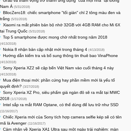
Grab và tham vọng trở thành ứng dụng "của mọi nhà" tại Đông
Nam Á
(5/31/2018)
BllocZero18: chiếc smartphone "tối giản" chỉ 2 tông màu đen và
trắng
(5/31/2018)
Xiaomi ra mắt phiên bản bộ nhớ 32GB với 4GB RAM cho Mi 6X
tại Trung Quốc
(5/31/2018)
Top 5 smartphone được mong chờ nhất trong năm 2018
(4/13/2018)
Nokia 8 nhận bản cập nhật mới trong tháng 4
(4/13/2018)
Hướng dẫn kiểm tra và bổ sung thông tin thuê bao VinaPhone
(4/13/2018)
Sony Xperia XZ2 sẽ cập bến Việt Nam vào cuối tháng 4 này
(4/13/2018)
Mua điện thoại mới: phần cứng hay phần mềm mới là yếu tố
quyết định?
(3/27/2018)
Sony Xperia XZ Pro, siêu phẩm giá ngàn đô sẽ ra mắt tại MWC
2018
(1/17/2018)
Intel sắp ra mắt RAM Optane, có thể dùng để lưu trữ như SSD
(11/16/2017)
Chiếc Xperia mới của Sony tích hợp camera selfie kép sẽ có tên
mã là Avenger
(11/16/2017)
Cảm nhận về Xperia XA1 Ultra sau một ngày trải nghiệm: màn