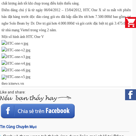
chất lượng ảnh tốt khi chụp trong điều kiện thiếu sáng.
Điểm đáng chú ý là từ ngày 06/04/2012 – 15/04/2012, HTC One X sẽ ra mắt với phiên
bản đặt hàng trước độc đáo cùng gói ưu đãi hấp dẫn lên tới hơn 7.500.000đ bao gồm: tai
nghe Solo Beats by Dr. Dre trị giá hơn 4.000.000đ và gói cước đặc biệt trị giá 3.475.000đ
từ nhà mạng Viettel trong vòng 2 năm.
Một số hình ảnh HTC One V
theo ictnews.vn
Like and share:
Tin Cùng Chuyên Mục