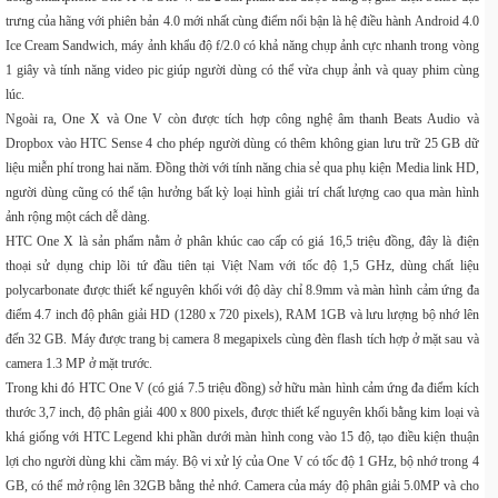
trưng của hãng với phiên bản 4.0 mới nhất cùng điểm nổi bận là hệ điều hành Android 4.0
Ice Cream Sandwich, máy ảnh khẩu độ f/2.0 có khả năng chụp ảnh cực nhanh trong vòng
1 giây và tính năng video pic giúp người dùng có thể vừa chụp ảnh và quay phim cùng
lúc.
Ngoài ra, One X và One V còn được tích hợp công nghệ âm thanh Beats Audio và
Dropbox vào HTC Sense 4 cho phép người dùng có thêm không gian lưu trữ 25 GB dữ
liệu miễn phí trong hai năm. Đồng thời với tính năng chia sẻ qua phụ kiện Media link HD,
người dùng cũng có thể tận hưởng bất kỳ loại hình giải trí chất lượng cao qua màn hình
ảnh rộng một cách dễ dàng.
HTC One X là sản phẩm nằm ở phân khúc cao cấp có giá 16,5 triệu đồng, đây là điện
thoại sử dụng chip lõi tứ đầu tiên tại Việt Nam với tốc độ 1,5 GHz, dùng chất liệu
polycarbonate được thiết kế nguyên khối với độ dày chỉ 8.9mm và màn hình cảm ứng đa
điểm 4.7 inch độ phân giải HD (1280 x 720 pixels), RAM 1GB và lưu lượng bộ nhớ lên
đến 32 GB. Máy được trang bị camera 8 megapixels cùng đèn flash tích hợp ở mặt sau và
camera 1.3 MP ở mặt trước.
Trong khi đó HTC One V (có giá 7.5 triệu đồng) sở hữu màn hình cảm ứng đa điểm kích
thước 3,7 inch, độ phân giải 400 x 800 pixels, được thiết kế nguyên khối bằng kim loại và
khá giống với HTC Legend khi phần dưới màn hình cong vào 15 độ, tạo điều kiện thuận
lợi cho người dùng khi cầm máy. Bộ vi xử lý của One V có tốc độ 1 GHz, bộ nhớ trong 4
GB, có thể mở rộng lên 32GB bằng thẻ nhớ. Camera của máy độ phân giải 5.0MP và cho