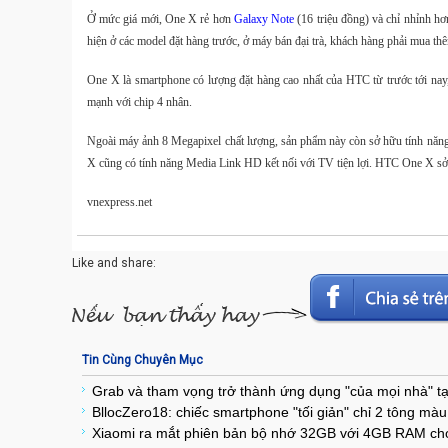
Ở mức giá mới, One X rẻ hơn
Galaxy Note
(16 triệu đồng) và chỉ nhỉnh h
hiện ở các model đặt hàng trước, ở máy bán đại trà, khách hàng phải mua th
One X là smartphone có lượng đặt hàng cao nhất của HTC từ trước tới nay,
mạnh với chip 4 nhân.
Ngoài máy ảnh 8 Megapixel chất lượng, sản phẩm này còn sở hữu tính năn
X cũng có tính năng Media Link HD kết nối với TV tiện lợi. HTC One X sở 
vnexpress.net
Like and share:
Tin Cùng Chuyên Mục
Grab và tham vọng trở thành ứng dụng "của mọi nhà" 
BllocZero18: chiếc smartphone "tối giản" chỉ 2 tông mà
Xiaomi ra mắt phiên bản bộ nhớ 32GB với 4GB RAM ch