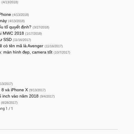
8
(4/13/2018)
aPhone
(4/13/2018)
 này
(4/13/2018)
u tố quyết định?
(3/27/2018)
 tại MWC 2018
(1/17/2018)
như SSD
(11/16/2017)
sẽ có tên mã là Avenger
(11/16/2017)
m: màn hình đẹp, camera tốt
(10/7/2017)
)
/13/2017)
e 8 và iPhone X
(9/13/2017)
46 inch vào năm 2018
(9/4/2017)
í
(8/28/2017)
ang 1 / 1