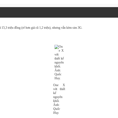
 15,3 triệu đồng (rẻ hơn giá cũ 1,2 triệu), nhưng vẫn kèm sim 3G.
One X
với thiết
kế
nguyên
khối.
Ảnh:
Quốc
Huy.