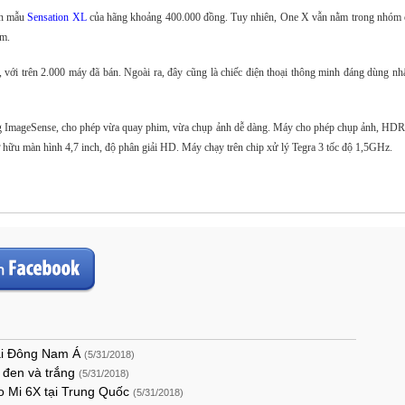
ơn mẫu
Sensation XL
của hãng khoảng 400.000 đồng. Tuy nhiên, One X vẫn nằm trong nhóm các
êm.
 với trên 2.000 máy đã bán. Ngoài ra, đây cũng là chiếc điện thoại thông minh đáng dùng nh
g ImageSense, cho phép vừa quay phim, vừa chụp ảnh dễ dàng. Máy cho phép chụp ảnh, HDR
hữu màn hình 4,7 inch, độ phân giải HD. Máy chạy trên chip xử lý Tegra 3 tốc độ 1,5GHz.
tại Đông Nam Á
(5/31/2018)
u đen và trắng
(5/31/2018)
o Mi 6X tại Trung Quốc
(5/31/2018)