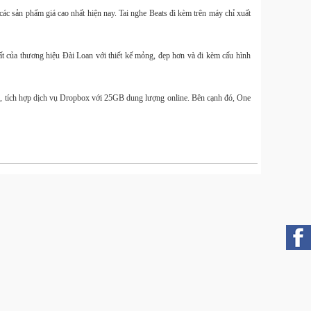
 sản phẩm giá cao nhất hiện nay. Tai nghe Beats đi kèm trên máy chỉ xuất
ất của thương hiệu Đài Loan với thiết kế mỏng, đẹp hơn và đi kèm cấu hình
Túi
11L ch
, tích hợp dịch vụ Dropbox với 25GB dung lượng online. Bên cạnh đó, One
Smal
- 220
2025
Smal
Tripod
mở nh