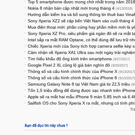
Top 5 smartphone được mong chờ nhất trong năm 201
Nokia 8 nhận bản cập nhật mới trong tháng 4
(4/13/2018)
Hướng dẫn kiểm tra và bổ sung thông tin thuê bao Vin
Sony Xperia XZ2 sẽ cập bến Việt Nam vào cuối tháng 4
Mua điện thoại mới: phần cứng hay phần mềm mới là yế
Sony Xperia XZ Pro, siêu phẩm giá ngàn đô sẽ ra mắt
Intel sắp ra mắt RAM Optane, có thể dùng để lưu trữ 
Chiếc Xperia mới của Sony tích hợp camera selfie kép 
Cảm nhận về Xperia XA1 Ultra sau một ngày trải nghiệ
Tìm hiểu khẩu độ ống kính trên smartphone
(9/27/2017)
Google Pixel 2 XL cũng lộ giá bán nghìn đô
(9/20/2017)
Thông số và cấu hình chính thức của iPhone X
(9/13/2017
Thông số và cấu hình chính thức của iPhone 8
(9/13/2017)
Samsung Galaxy Note 8 tại Việt Nam giá từ 22,5 triệu
(9
Tốn 1,5 triệu đồng để dùng được sạc nhanh trên iPhon
Apple sẽ ra mắt hai mẫu iPhone 9 màn 5.85 inch và 6.
Sailfish OS cho Sony Xperia X ra mắt, nhưng có tính ph
Tr
Bạn đã đọc tin này chưa ?