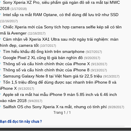
Sony Xperia XZ Pro, siêu phẩm giá ngàn đô sẽ ra mắt tại MWC
2018
(1/17/2018)
Intel sắp ra mắt RAM Optane, có thể dùng để lưu trữ như SSD
(11/16/2017)
Chiếc Xperia mới của Sony tích hợp camera selfie kép sẽ có tên
mã là Avenger
(11/16/2017)
Cảm nhận về Xperia XA1 Ultra sau một ngày trải nghiệm: màn
hình đẹp, camera tốt
(10/7/2017)
Tìm hiểu khẩu độ ống kính trên smartphone
(9/27/2017)
Google Pixel 2 XL cũng lộ giá bán nghìn đô
(9/20/2017)
Thông số và cấu hình chính thức của iPhone X
(9/13/2017)
Thông số và cấu hình chính thức của iPhone 8
(9/13/2017)
Samsung Galaxy Note 8 tại Việt Nam giá từ 22,5 triệu
(9/13/2017)
Tốn 1,5 triệu đồng để dùng được sạc nhanh trên iPhone 8 và
iPhone X
(9/13/2017)
Apple sẽ ra mắt hai mẫu iPhone 9 màn 5.85 inch và 6.46 inch
vào năm 2018
(9/4/2017)
Sailfish OS cho Sony Xperia X ra mắt, nhưng có tính phí
(8/28/2017)
Trang 1 / 1
Bạn đã đọc tin này chưa ?