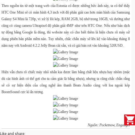
Theo nguồn tin từ một trang web của Estonia có được những bức ảnh này, ta có thể thấy
HTC One Mini sẽ có màn hình 4,3 inch với độ phân giải cao hơn màn hình của Samsung
Galaxy S4 Mini là 720p, vi xử lý lõi kép, RAM 2GB, bộ nhớ trong 16GB, và dường như
cũng có cùng camera Ultrapixel độ phân giải 4MP như trên HTC One. Nếu như bản dịch
tự động bằng Google là đúng, thì website này có cho biết thêm là hiện chưa rõ máy sử
dụng phiên bản phần mềm nào. Tuy nhiên, chắc chắn máy sẽ lên kệ vào khoảng tháng 8
năm nay với Android 4.2.2 Jelly Bean cài sẵn, và có giá bán rơi vào khoảng 520USD.
Hiện vẫn chưa rõ chiếc máy nhỏ nhắn kia được làm bằng chất liệu nhựa hay nhôm (mặc
dù các hình ảnh có thể gợi cho ta cảm giác là bằng nhựa), nhưng ta cũng chắc chắn rằng
sẽ có sự hiện diện của công nghệ âm thanh Beats Audio cùng với loa ngoài kép
BoomSound cực kì ấn tượng.
Nguồn: Pocketnow, Engadget
Like and share: