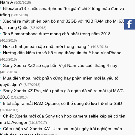
Nam Á
(5/31/2018)
BllocZero18: chiếc smartphone "tối giản" chỉ 2 tông màu đen và
trắng
(5/31/2018)
Xiaomi ra mắt phiên bản bộ nhớ 32GB với 4GB RAM cho Mi 6X
tại Trung Quốc
(5/31/2018)
Top 5 smartphone được mong chờ nhất trong năm 2018
(4/13/2018)
Nokia 8 nhận bản cập nhật mới trong tháng 4
(4/13/2018)
Hướng dẫn kiểm tra và bổ sung thông tin thuê bao VinaPhone
(4/13/2018)
Sony Xperia XZ2 sẽ cập bến Việt Nam vào cuối tháng 4 này
(4/13/2018)
Mua điện thoại mới: phần cứng hay phần mềm mới là yếu tố
quyết định?
(3/27/2018)
Sony Xperia XZ Pro, siêu phẩm giá ngàn đô sẽ ra mắt tại MWC
2018
(1/17/2018)
Intel sắp ra mắt RAM Optane, có thể dùng để lưu trữ như SSD
(11/16/2017)
Chiếc Xperia mới của Sony tích hợp camera selfie kép sẽ có tên
mã là Avenger
(11/16/2017)
Cảm nhận về Xperia XA1 Ultra sau một ngày trải nghiệm: màn