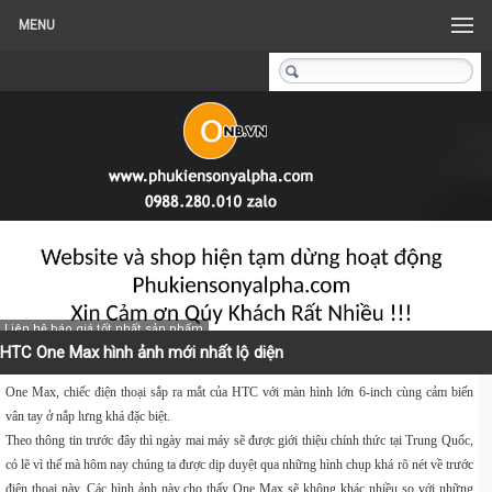
MENU
Liên hệ báo giá tốt nhất sản phẩm
HTC One Max hình ảnh mới nhất lộ diện
One Max
, chiếc điện thoại sắp ra mắt của
HTC
với màn hình lớn 6-inch cùng
cảm biến
vân tay
ở nắp lưng khá đặc biệt.
Theo
thông tin trước đây
thì ngày mai máy sẽ được giới thiệu chính thức tại Trung Quốc,
có lẽ vì thế mà hôm nay chúng ta được dịp duyệt qua những hình chụp khá rõ nét về trước
điện thoại này. Các hình ảnh này cho thấy
One
Max sẽ không khác nhiều so với những