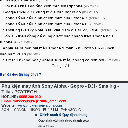
hình đẹp, camera tốt
(10/7/2017)
Tìm hiểu khẩu độ ống kính trên smartphone
(9/27/2017)
Google Pixel 2 XL cũng lộ giá bán nghìn đô
(9/20/2017)
Thông số và cấu hình chính thức của iPhone X
(9/13/2017)
Thông số và cấu hình chính thức của iPhone 8
(9/13/2017)
Samsung Galaxy Note 8 tại Việt Nam giá từ 22,5 triệu
(9/13/2017)
Tốn 1,5 triệu đồng để dùng được sạc nhanh trên iPhone 8 và
iPhone X
(9/13/2017)
Apple sẽ ra mắt hai mẫu iPhone 9 màn 5.85 inch và 6.46 inch
vào năm 2018
(9/4/2017)
Sailfish OS cho Sony Xperia X ra mắt, nhưng có tính phí
(8/28/2017)
Trang 1 / 1
Bạn đã đọc tin này chưa ?
Phụ kiện máy ảnh Sony Alpha - Gopro - DJI - Smallrig -
Tilta - PGYTECH
HOTLINE :
0988 280 010
Email: trancongnghiep1988@gmail.com
Website :
www.phukiensonyalpha.com
SONY - CANON - NIKON - FUJIFILM - PANASONIC
Chính sách & Quy định chung
Quy định và hình thức thanh toán
Giới Thiệu