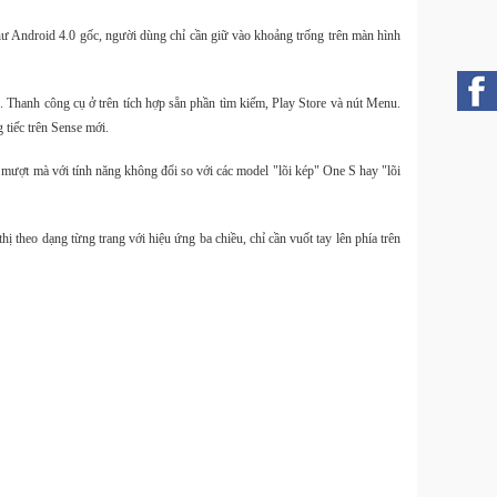
ư Android 4.0 gốc, người dùng chỉ cần giữ vào khoảng trống trên màn hình
. Thanh công cụ ở trên tích hợp sẵn phần tìm kiếm, Play Store và nút Menu.
Free
 tiếc trên Sense mới.
Slim an
Ecosy
ợt mà với tính năng không đổi so với các model "lõi kép" One S hay "lõi
theo dạng từng trang với hiệu ứng ba chiều, chỉ cần vuốt tay lên phía trên
Pin 
nguồn 
Quảng 