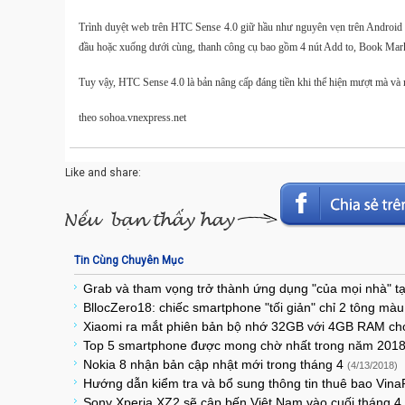
Trình duyệt web trên HTC Sense 4.0 giữ hầu như nguyên vẹn trên Android
đầu hoặc xuống dưới cùng, thanh công cụ bao gồm 4 nút Add to, Book Mark, 
Tuy vậy, HTC Sense 4.0 là bản nâng cấp đáng tiền khi thể hiện mượt mà và
theo sohoa.vnexpress.net
Like and share:
Tin Cùng Chuyên Mục
Grab và tham vọng trở thành ứng dụng "của mọi nhà" 
BllocZero18: chiếc smartphone "tối giản" chỉ 2 tông mà
Xiaomi ra mắt phiên bản bộ nhớ 32GB với 4GB RAM ch
Top 5 smartphone được mong chờ nhất trong năm 201
Nokia 8 nhận bản cập nhật mới trong tháng 4
(4/13/2018)
Hướng dẫn kiểm tra và bổ sung thông tin thuê bao Vin
Sony Xperia XZ2 sẽ cập bến Việt Nam vào cuối tháng 4