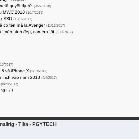
u tố quyết định?
(3/27/2018)
 tại MWC 2018
(1/17/2018)
như SSD
(11/16/2017)
sẽ có tên mã là Avenger
(11/16/2017)
m: màn hình đẹp, camera tốt
(10/7/2017)
)
/13/2017)
e 8 và iPhone X
(9/13/2017)
46 inch vào năm 2018
(9/4/2017)
í
(8/28/2017)
ang 1 / 1
allrig - Tilta - PGYTECH