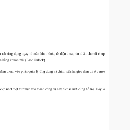
Túi
11L ch
các ứng dụng ngay từ màn hình khóa, từ điện thoại, tin nhắn cho tới chụp
óa bằng khuôn mặt (Face Unlock).
Smal
ện thoại, vào phần quản lý ứng dụng và chỉnh sửa lại giao diện thì ở Sense
- 220
2025
việc nhét một thư mục vào thanh công cụ này, Sense mới cũng hỗ trợ. Đây là
Smal
Tripod
mở nh