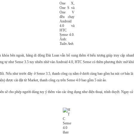
One X,
One S và
One V
đều chạy
Android
4.0 và
HTC
Sense 4.0.
Ảnh:
Tuấn Anh.
khóa bên ngoài, hãng di động Đài Loan vẫn bổ sung thêm 4 biểu tượng giúp truy cập nhanh 
tương tự như Sense 3.5 tuy nhiên nhờ vào Android 4.0, HTC Sense có thêm phương thức mở kh
. Nếu như trước đây ở Sense 3.5, thanh công cụ nằm ở dưới cùng bao gồm ba nút cơ bản là đi
iện) được cài đặt từ Market, thanh công cụ trên Sense 4.0 bao gồm 5 nút ảo.
bên sẽ cho phép người dùng tuy ý thêm vào các ứng dụng như điện thoại, trình duyệt. Ngay cả 