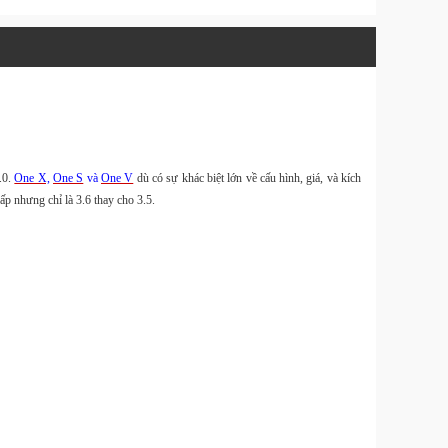
Website
Design & 
Tin Tức
Download 
.0.
One X,
One S
và
One V
dù có sự khác biệt lớn về cấu hình, giá, và kích
Tin Tức
p nhưng chỉ là 3.6 thay cho 3.5.
Balo
40L và
Size M
Hàng
OnePro
kèm tú
đựng 