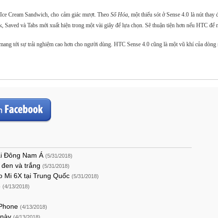
 Ice Cream Sandwich, cho cảm giác mượt. Theo
Số Hóa
, một thiếu sót ở Sense 4.0 là nút thay
Saved và Tabs mới xuất hiện trong một vài giây để lựa chọn. Sẽ thuận tiện hơn nếu HTC để mộ
 mang tới sự trải nghiệm cao hơn cho người dùng. HTC Sense 4.0 cũng là một vũ khí của dòn
tại Đông Nam Á
(5/31/2018)
u đen và trắng
(5/31/2018)
o Mi 6X tại Trung Quốc
(5/31/2018)
8
(4/13/2018)
aPhone
(4/13/2018)
 này
(4/13/2018)