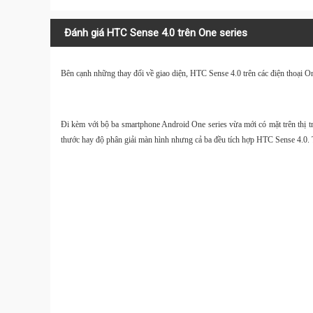
Đánh giá HTC Sense 4.0 trên One series
Bên cạnh những thay đổi về giao diện, HTC Sense 4.0 trên các điện thoại O
Đi kèm với bộ ba smartphone Android One series vừa mới có mặt trên thị 
thước hay độ phân giải màn hình nhưng cả ba đều tích hợp HTC Sense 4.0. 