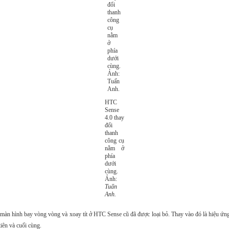
HTC
Sense
4.0 thay
đổi
thanh
công cụ
nằm ở
phía
dưới
cùng.
Ảnh:
Tuấn
Anh.
 màn hình bay vòng vòng và xoay tít ở HTC Sense cũ đã được loại bỏ. Thay vào đó là hiệu ứng 
tiên và cuối cùng.