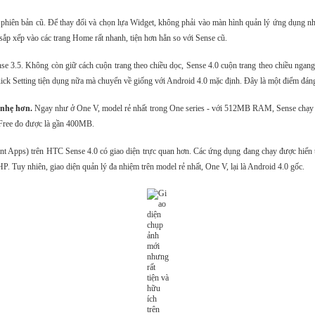
hiên bản cũ. Để thay đổi và chọn lựa Widget, không phải vào màn hình quản lý ứng dụng nh
 sắp xếp vào các trang Home rất nhanh, tiện hơn hẳn so với Sense cũ.
se 3.5. Không còn giữ cách cuộn trang theo chiều dọc, Sense 4.0 cuộn trang theo chiều ngang
ick Setting tiện dụng nữa mà chuyển về giống với Android 4.0 mặc định. Đây là một điểm đáng
 nhẹ hơn.
Ngay như ở One V, model rẻ nhất trong One series - với 512MB RAM, Sense chạy mư
ree đo được là gần 400MB.
Apps) trên HTC Sense 4.0 có giao diện trực quan hơn. Các ứng dụng đang chạy được hiển thị 
. Tuy nhiên, giao diện quản lý đa nhiệm trên model rẻ nhất, One V, lại là Android 4.0 gốc.