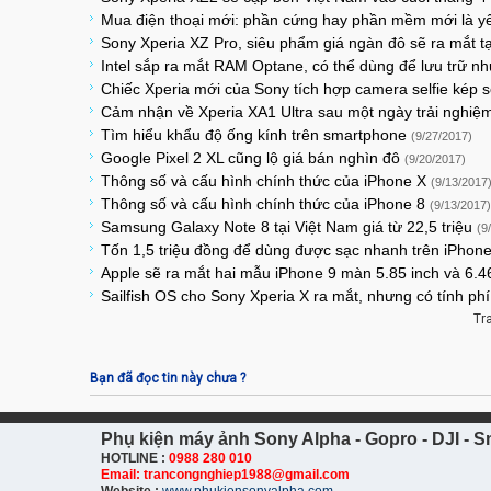
Mua điện thoại mới: phần cứng hay phần mềm mới là yế
Sony Xperia XZ Pro, siêu phẩm giá ngàn đô sẽ ra mắt
Intel sắp ra mắt RAM Optane, có thể dùng để lưu trữ 
Chiếc Xperia mới của Sony tích hợp camera selfie kép 
Cảm nhận về Xperia XA1 Ultra sau một ngày trải nghiệ
Tìm hiểu khẩu độ ống kính trên smartphone
(9/27/2017)
Google Pixel 2 XL cũng lộ giá bán nghìn đô
(9/20/2017)
Thông số và cấu hình chính thức của iPhone X
(9/13/2017
Thông số và cấu hình chính thức của iPhone 8
(9/13/2017)
Samsung Galaxy Note 8 tại Việt Nam giá từ 22,5 triệu
(9
Tốn 1,5 triệu đồng để dùng được sạc nhanh trên iPhon
Apple sẽ ra mắt hai mẫu iPhone 9 màn 5.85 inch và 6.
Sailfish OS cho Sony Xperia X ra mắt, nhưng có tính ph
Tr
Bạn đã đọc tin này chưa ?
Phụ kiện máy ảnh Sony Alpha - Gopro - DJI - Sm
HOTLINE :
0988 280 010
Email: trancongnghiep1988@gmail.com