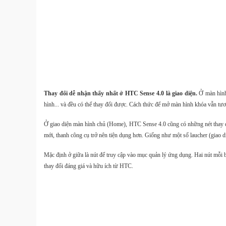
Thay đổi dễ nhận thấy nhất ở HTC Sense 4.0 là giao diện.
Ở màn hình 
hình... và đều có thể thay đổi được. Cách thức để mở màn hình khóa vẫn 
Ở giao diện màn hình chủ (Home), HTC Sense 4.0 cũng có những nét thay đổi
mới, thanh công cụ trở nên tiện dụng hơn. Giống như một số laucher (giao d
Mặc định ở giữa là nút để truy cập vào mục quản lý ứng dụng. Hai nút mỗi 
thay đổi đáng giá và hữu ích từ HTC.