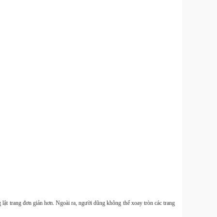
Smal
mới ch
C400
Small
10 11 
Smal
Mini 
lật trang đơn giản hơn. Ngoài ra, người dũng không thể xoay tròn các trang
mẫu m