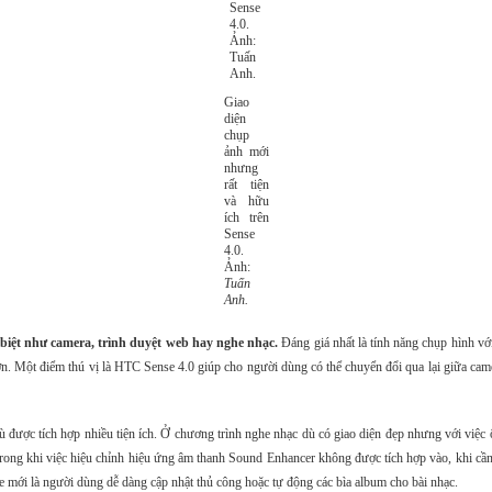
Giao
diện
chụp
ảnh mới
nhưng
rất tiện
và hữu
ích trên
Sense
4.0.
Ảnh:
Tuấn
Anh.
biệt như camera, trình duyệt web hay nghe nhạc.
Đáng giá nhất là tính năng chụp hình vớ
Một điểm thú vị là HTC Sense 4.0 giúp cho người dùng có thể chuyển đổi qua lại giữa came
ù được tích hợp nhiều tiện ích. Ở chương trình nghe nhạc dù có giao diện đẹp nhưng với việ
ong khi việc hiệu chỉnh hiệu ứng âm thanh Sound Enhancer không được tích hợp vào, khi cần ch
 mới là người dùng dễ dàng cập nhật thủ công hoặc tự động các bìa album cho bài nhạc.