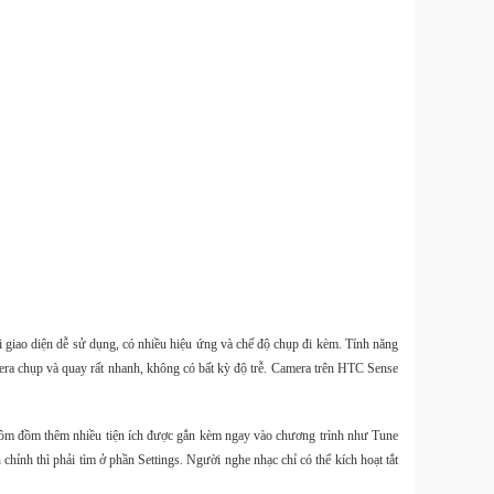
i giao diện dễ sử dụng, có nhiều hiệu ứng và chế độ chụp đi kèm. Tính năng
ra chụp và quay rất nhanh, không có bất kỳ độ trễ. Camera trên HTC Sense
c ôm đồm thêm nhiều tiện ích được gắn kèm ngay vào chương trình như Tune
ỉnh thì phải tìm ở phần Settings. Người nghe nhạc chỉ có thể kích hoạt tắt