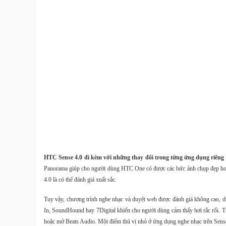
HTC Sense 4.0 đi kèm với những thay đổi trong từng ứng dụng riêng 
Panorama giúp cho người dùng HTC One có được các bức ảnh chụp đẹp hơn. 
4.0 là có thể đánh giá xuất sắc.
Tuy vậy, chương trình nghe nhạc và duyệt web được đánh giá không cao, d
In, SoundHound hay 7Digital khiến cho người dùng cảm thấy hơi rắc rối. Tr
hoặc mở Beats Audio. Một điểm thú vị nhỏ ở ứng dụng nghe nhạc trên Sense