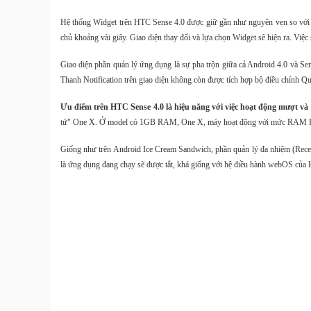
Hệ thống Widget trên HTC Sense 4.0 được giữ gần như nguyên vẹn so với p
chủ khoảng vài giây. Giao diện thay đổi và lựa chọn Widget sẽ hiện ra. Việc
Giao diện phần quản lý ứng dụng là sự pha trộn giữa cả Android 4.0 và Sen
Thanh Notification trên giao diện không còn được tích hợp bộ điều chỉnh Qu
Ưu điểm trên HTC Sense 4.0 là hiệu năng với việc hoạt động mượt và
tứ" One X. Ở model có 1GB RAM, One X, máy hoạt động với mức RAM F
Giống như trên Android Ice Cream Sandwich, phần quản lý đa nhiệm (Recent 
là ứng dụng đang chạy sẽ được tắt, khá giống với hệ điều hành webOS của HP