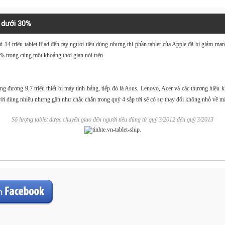
g dưới 30%
i 14 triệu
tablet
iPad
đến tay người tiêu dùng nhưng
thị phần
tablet của
Apple
đã bị giảm mạn
% trong cùng một khoảng thời gian nói trên.
ng đương 9,7 triệu thiết bị
máy tính bảng
, tiếp đó là Asus, Lenovo, Acer và các thương hiệu 
ười dùng nhiều nhưng gần như chắc chắn trong quý 4 sắp tới sẽ có sự thay đổi không nhỏ về mặ
Số lượng tablet được chuyển giao đến người tiêu dùng từ quý 3/2012 đến quý 3/2013