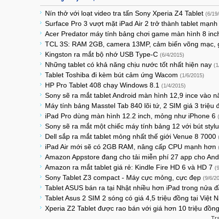
Nín thở với loạt video tra tấn Sony Xperia Z4 Tablet
(6/19
Surface Pro 3 vượt mặt iPad Air 2 trở thành tablet mạn
Acer Predator máy tính bảng chơi game màn hình 8 in
TCL 3S: RAM 2GB, camera 13MP, cảm biến võng mạc, 
Kingston ra mắt bộ nhớ USB Type-C
(6/4/2015)
Những tablet có khả năng chịu nước tốt nhất hiện nay
(1
Tablet Toshiba đi kèm bút cảm ứng Wacom
(1/6/2015)
HP Pro Tablet 408 chạy Windows 8.1
(1/4/2015)
Sony sẽ ra mắt tablet Android màn hình 12,9 ince vào
Máy tính bảng Masstel Tab 840 lõi tứ, 2 SIM giá 3 triệu
iPad Pro dùng màn hình 12.2 inch, mỏng như iPhone 6
Sony sẽ ra mắt một chiếc máy tính bảng 12 với bút sty
Dell sắp ra mắt tablet mỏng nhất thế giới Venue 8 7000
iPad Air mới sẽ có 2GB RAM, nâng cấp CPU mạnh hơn
Amazon Appstore đang cho tải miễn phí 27 app cho An
Amazon ra mắt tablet giá rẻ: Kindle Fire HD 6 và HD 7
(
Sony Tablet Z3 compact - Máy cực mỏng, cực đẹp
(9/6/2
Tablet ASUS bán ra tại Nhật nhiều hơn iPad trong nửa
Tablet Asus 2 SIM 2 sóng có giá 4,5 triệu đồng tại Việt
Xperia Z2 Tablet được rao bán với giá hơn 10 triệu đồn
Tr