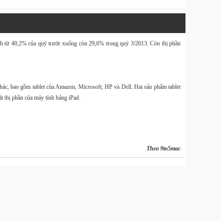
Website
Design & 
h từ 40,2% của quý trước xuống còn 29,6% trong quý 3/2013. Còn thị phần
Tin Tức
Download 
khác, bao gồm tablet của Amazon, Microsoft, HP và Dell. Hai sản phẩm tablet
Tin Tức
t thị phần của máy tính bảng iPad.
Balo
40L và
Size M
Theo
9to5mac
Hàng
OnePro
kèm tú
đựng 