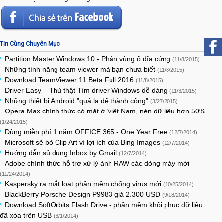
Tin Cùng Chuyên Mục
Partition Master Windows 10 - Phân vùng ổ đĩa cứng
(11/8/2015)
Những tính năng team viewer mà bạn chưa biết
(11/8/2015)
Download TeamViewer 11 Beta Full 2016
(11/8/2015)
Driver Easy – Thủ thật Tìm driver Windows dễ dàng
(11/3/2015)
Những thiết bị Android "quá lạ để thành công"
(3/27/2015)
Opera Max chính thức có mặt ở Việt Nam, nén dữ liệu hơn 50%
(1/24/2015)
Dùng miễn phí 1 năm OFFICE 365 - One Year Free
(12/7/2014)
Microsoft sẽ bỏ Clip Art vì lợi ích của Bing Images
(12/7/2014)
Hướng dẫn sủ dụng Inbox by Gmail
(12/7/2014)
Adobe chính thức hỗ trợ xử lý ảnh RAW các dòng máy mới
(11/24/2014)
Kaspersky ra mắt loạt phần mềm chống virus mới
(10/25/2014)
BlackBerry Porsche Design P9983 giá 2.300 USD
(9/18/2014)
Download SoftOrbits Flash Drive - phần mềm khôi phục dữ liệu
đã xóa trên USB
(6/1/2014)