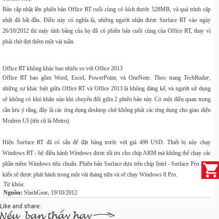
Bản cập nhật lên phiên bản Office RT cuối cùng có kích thước 528MB, và quá trình cập
nhật đã bắt đầu. Điều này có nghĩa là, những người nhận được Surface RT vào ngày
26/10/2012 thì máy tính bảng của họ đã có phiên bản cuối cùng của Office RT, thay vì
phải chờ đợi thêm một vài tuần.
Office RT không khác bao nhiêu so với Office 2013
Office RT bao gồm Word, Excel, PowerPoint, và OneNote. Theo trang
TechRadar
,
những sự khác biệt giữa Office RT và Office 2013 là không đáng kể, và người sử dụng
sẽ không có khó khăn nào khi chuyển đổi giữa 2 phiên bản này. Có một điều quan trọng
cần lưu ý rằng, đây là các ứng dụng desktop chứ không phải các ứng dụng cho giao diện
Modern UI (tên cũ là Metro).
Hiện Surface RT đã có sẵn để đặt hàng trước với giá 499 USD. Thiết bị này chạy
Windows RT - hệ điều hành Windows được tối ưu cho chip ARM mà không thể chạy các
phần mềm Windows tiêu chuẩn. Phiên bản Surface dựa trên chip Intel - Surface Pro - dự
kiến sẽ được phát hành trong một vài tháng nữa và sẽ chạy Windows 8 Pro.
Từ khóa:
Nguồn:
SlashGear, 19/10/2012
Like and share: