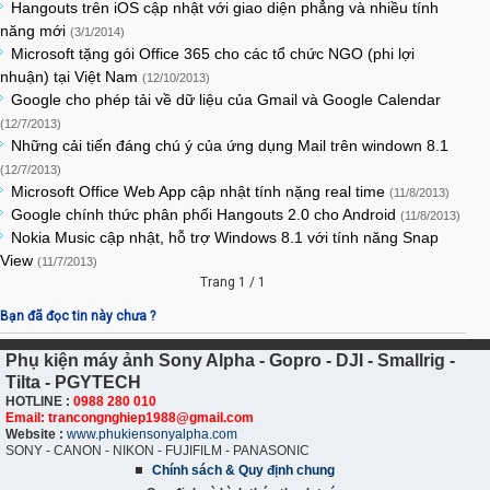
Hangouts trên iOS cập nhật với giao diện phẳng và nhiều tính
năng mới
(3/1/2014)
Microsoft tặng gói Office 365 cho các tổ chức NGO (phi lợi
nhuận) tại Việt Nam
(12/10/2013)
Google cho phép tải về dữ liệu của Gmail và Google Calendar
(12/7/2013)
Những cải tiến đáng chú ý của ứng dụng Mail trên windown 8.1
(12/7/2013)
Microsoft Office Web App cập nhật tính nặng real time
(11/8/2013)
Google chính thức phân phối Hangouts 2.0 cho Android
(11/8/2013)
Nokia Music cập nhật, hỗ trợ Windows 8.1 với tính năng Snap
View
(11/7/2013)
Trang 1 / 1
Bạn đã đọc tin này chưa ?
Phụ kiện máy ảnh Sony Alpha - Gopro - DJI - Smallrig -
Tilta - PGYTECH
HOTLINE :
0988 280 010
Email: trancongnghiep1988@gmail.com
Website :
www.phukiensonyalpha.com
SONY - CANON - NIKON - FUJIFILM - PANASONIC
Chính sách & Quy định chung