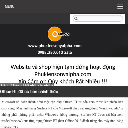
MENU
Liên hệ báo giá tốt nhất sản phẩm
Office RT đã có bản chính thức
Microsoft đã hoàn thành sớm việc cập nhật Office RT từ bản xem trước lên phiên bản
cuối cùng.
Máy tính bảng Surface RT của Microsoft chạy các ứng dụng Windows, nhưng
không phải những
phần mềm Windows thông thường. Surface RT được cài bản xem
trước (preview) của ứng dụng Office RT (bản Office 2013 dành riêng cho máy tính bảng
Surface RT).