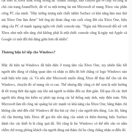
các thiết bị Xbox khác trong tương lai. Anand Shimpi, một chuyên gia về chip và cũng là
chủ của trang AnandTech, đã vẽ ra một tương lai mà Microsoft sẽ mang Xbox vào phần
cứng PC của mình. "Hãy tưởng tượng một chiếc tablet Surface có khả năng làm mọi thứ
mà Xbox One làm được" bởi ông dự đoán rằng vào cuối vòng đời của Xbox One, hiệu
năng của PC sẽ mạnh ngang ngửa với chiếc console này. "Ngày mà Microsoft đối xử với
Xbox như một nền tảng chứ không phải là một chiếc console cũng là ngày mà Apple và
Google có một đối thủ đáng gờm hơn rất nhiều".
Thương hiệu kế tiếp cho Windows?
Mặc dù hiện tại Windows đã hiện diện ở trung tâm của Xbox One, tuy nhiên hầu hết
người tiêu dùng sẽ chẳng quan tâm và nhận ra điều đó bởi chẳng có logo Windows nào
xuất hiện trên máy cả. Và nếu như Microsoft muốn dùng Xbox để thay thế cho cái tên
Windows, chuyện đó sẽ mang rủi ro cao. Thế nhưng đây cũng có thể xem là một hướng
đi tốt trong thời đại ngày nay khi mà người ta nhắm đến sự đơn giản. Đã qua rồi các thời
người tiêu dùng tìm kiếm sự phức tạp trong các hệ thống máy tính, máy điện toán. Nếu
Microsoft làm tốt công tác quảng bá sức mạnh và khả năng của Xbox One, hãng thậm chí
không cần nhờ đến chữ Windows để thu hút sự chú ý của người tiêu dùng. Lúc đó, hãng
chỉ cần thương hiệu Xbox để gọi tên nền tảng của mình và thêm thương hiệu Surface
dành cho các thiết bị là cũng quá đủ. Đó cũng là lúc Windows có thể tiến sâu và nằm
chễm chệ trong phòng khách của người dùng mà thậm chí họ cũng chẳng nhận ra điều đó.