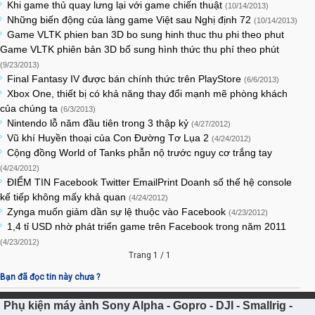
Khi game thủ quay lưng lại với game chiến thuật
(10/14/2013)
Những biến động của làng game Việt sau Nghị định 72
(10/14/2013)
Game VLTK phien ban 3D bo sung hinh thuc thu phi theo phut
Game VLTK phiên bản 3D bổ sung hình thức thu phí theo phút
(9/23/2013)
Final Fantasy IV được bán chính thức trên PlayStore
(6/6/2013)
Xbox One, thiết bị có khả năng thay đổi mạnh mẽ phòng khách
của chúng ta
(6/3/2013)
Nintendo lỗ năm đầu tiên trong 3 thập kỷ
(4/27/2012)
Vũ khí Huyền thoại của Con Đường Tơ Lụa 2
(4/24/2012)
Cộng đồng World of Tanks phẫn nộ trước nguy cơ trắng tay
(4/24/2012)
ĐIỂM TIN Facebook Twitter EmailPrint Doanh số thế hệ console
kế tiếp không mấy khả quan
(4/24/2012)
Zynga muốn giảm dần sự lệ thuộc vào Facebook
(4/23/2012)
1,4 tỉ USD nhờ phát triển game trên Facebook trong năm 2011
(4/23/2012)
Trang 1 / 1
Bạn đã đọc tin này chưa ?
Phụ kiện máy ảnh Sony Alpha - Gopro - DJI - Smallrig -