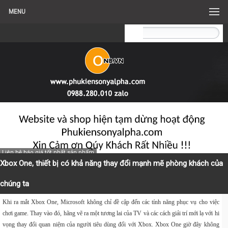
MENU
Liên hệ báo giá tốt nhất sản phẩm
Xbox One, thiết bị có khả năng thay đổi mạnh mẽ phòng khách của
chúng ta
Khi ra mắt Xbox One, Microsoft không chỉ đề cập đến các tính năng phục vụ cho việc
chơi game. Thay vào đó, hãng vẽ ra một tương lai của TV và các cách giải trí mới lạ với hi
vọng thay đổi quan niệm của người tiêu dùng đối với Xbox. Xbox One giờ đây không