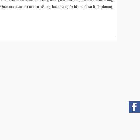
của Qualcomm tạo nên một sự kết hợp hoàn hảo giữa hiệu suất xử lí, đa phương
Túi
11L ch
Smal
- 220
2025
Smal
Tripod
mở nh