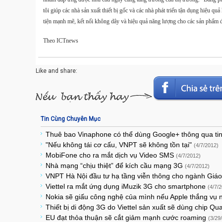
tôi giúp các nhà sản xuất thiết bị gốc và các nhà phát triển tận dụng hiệu 
tiện mạnh mẽ, kết nối không dây và hiệu quả năng lượng cho các sản phẩm 
Theo ICTnews
Like and share:
Tin Cùng Chuyên Mục
Thuê bao Vinaphone có thể dùng Google+ thông qua t
"Nếu không tái cơ cấu, VNPT sẽ không tồn tại"
(4/7/2012)
MobiFone cho ra mắt dịch vụ Video SMS
(4/7/2012)
Nhà mạng “chịu thiệt” để kích cầu mạng 3G
(4/7/2012)
VNPT Hà Nội đầu tư hạ tầng viễn thông cho ngành Giá
Viettel ra mắt ứng dụng iMuzik 3G cho smartphone
(4/7/
Nokia sẽ giấu công nghệ của mình nếu Apple thắng vụ
Thiết bị di động 3G do Viettel sản xuất sẽ dùng chip 
EU đạt thỏa thuận sẽ cắt giảm mạnh cước roaming
(3/29