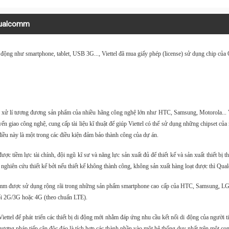
 Qualcomm
di động như smartphone, tablet, USB 3G..., Viettel đã mua giấy phép (license) sử dụng chip củ
ực xử lí tương đương sản phẩm của nhiều hãng công nghệ lớn như HTC, Samsung, Motorola... Vớ
 giao công nghệ, cung cấp tài liệu kĩ thuật để giúp Viettel có thể sử dụng những chipset của 
à điều này là một trong các điều kiện đảm bảo thành công của dự án.
 tiềm lực tài chính, đội ngũ kĩ sư và năng lực sản xuất đủ để thiết kế và sản xuất thiết bị 
c nghiên cứu thiết kế bởi nếu thiết kế không thành công, không sản xuất hàng loạt được thì Q
mm được sử dụng rộng rãi trong những sản phẩm smartphone cao cấp của HTC, Samsung, LG,
nối 2G/3G hoặc 4G (theo chuẩn LTE).
iettel để phát triển các thiết bị di động mới nhằm đáp ứng nhu cầu kết nối di động của ngườ
ương pháp tiếp cận độc đáo là tích hợp các thành phần vào một hệ thống duy nhất trên một co