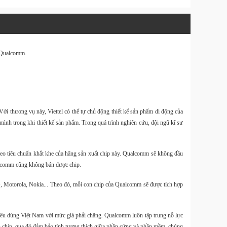
Website
Design & 
a Qualcomm.
Tin Tức
Download 
Tin Tức
Balo
i thương vụ này, Viettel có thể tự chủ động thiết kế sản phẩm di động của
40L và
mình trong khi thiết kế sản phẩm. Trong quá trình nghiên cứu, đội ngũ kĩ sư
Size M
theo tiêu chuẩn khắt khe của hãng sản xuất chip này. Qualcomm sẽ không đầu
ualcomm cũng không bán được chip.
 Motorola, Nokia... Theo đó, mỗi con chip của Qualcomm sẽ được tích hợp
Hàng
OnePro
kèm tú
đựng 
i tiêu dùng Việt Nam với mức giá phải chăng. Qualcomm luôn tập trung nỗ lực
n chip, qua đó đảm bảo tính tương thích giữa phần cứng và phần mềm, chúng