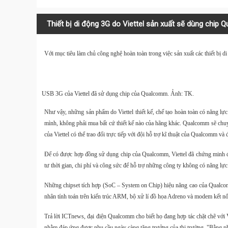
Thiết bị di động 3G do Viettel sản xuất sẽ dùng chip
Với mục tiêu làm chủ công nghệ hoàn toàn trong việc sản xuất các thiết bị 
USB 3G của Viettel đã sử dụng chip của Qualcomm.
Ảnh: TK
.
Như vậy, những sản phẩm do Viettel thiết kế, chế tạo hoàn toàn có năng l
mình, không phải mua bất cứ thiết kế nào của hãng khác. Qualcomm sẽ chuyển
của Viettel có thể trao đổi trực tiếp với đội hỗ trợ kĩ thuật của Qualcomm v
Để có được hợp đồng sử dụng chip của Qualcomm, Viettel đã chứng minh được
tư thời gian, chi phí và công sức để hỗ trợ những công ty không có năng lự
Những chipset tích hợp (SoC – System on Chip) hiệu năng cao của Qualco
nhân tính toán trên kiến trúc ARM, bộ xử lí đồ họa Adreno và modem kết 
Trả lời ICTnews, đại điện Qualcomm cho biết họ đang hợp tác chặt chẽ với V
nhằm đáp ứng được nhu cầu ngày càng tăng trưởng của thị trường. "Bằng ph