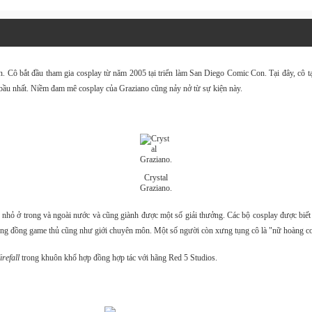
ân. Cô bắt đầu tham gia cosplay từ năm 2005 tại triển làm San Diego Comic Con. Tại đây, cô
 bầu nhất. Niềm đam mê cosplay của Graziano cũng nảy nở từ sự kiện này.
Crystal
Graziano.
 nhỏ ở trong và ngoài nước và cũng giành được một số giải thưởng. Các bộ cosplay được biết
ộng đồng game thủ cũng như giới chuyên môn. Một số người còn xưng tụng cô là "nữ hoàng c
irefall
trong khuôn khổ hợp đồng hợp tác với hãng Red 5 Studios.