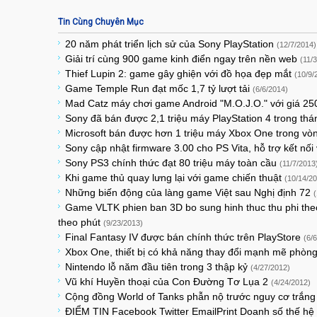
Tin Cùng Chuyên Mục
20 năm phát triển lịch sử của Sony PlayStation
(12/7/2014)
Giải trí cùng 900 game kinh điển ngay trên nền web
(11/
Thief Lupin 2: game gây ghiện với đồ họa đẹp mắt
(10/9/
Game Temple Run đạt mốc 1,7 tỷ lượt tải
(6/6/2014)
Mad Catz máy chơi game Android "M.O.J.O." với giá 2
Sony đã bán được 2,1 triệu máy PlayStation 4 trong th
Microsoft bán được hơn 1 triệu máy Xbox One trong vòn
Sony cập nhật firmware 3.00 cho PS Vita, hỗ trợ kết nối
Sony PS3 chính thức đạt 80 triệu máy toàn cầu
(11/7/2013
Khi game thủ quay lưng lại với game chiến thuật
(10/14/2
Những biến động của làng game Việt sau Nghị định 72
Game VLTK phien ban 3D bo sung hinh thuc thu phi the
theo phút
(9/23/2013)
Final Fantasy IV được bán chính thức trên PlayStore
(6/
Xbox One, thiết bị có khả năng thay đổi mạnh mẽ phòn
Nintendo lỗ năm đầu tiên trong 3 thập kỷ
(4/27/2012)
Vũ khí Huyền thoại của Con Đường Tơ Lụa 2
(4/24/2012)
Cộng đồng World of Tanks phẫn nộ trước nguy cơ trắng
ĐIỂM TIN Facebook Twitter EmailPrint Doanh số thế hệ