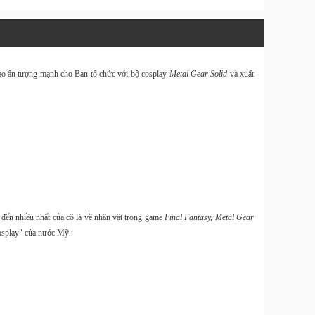
Website
Design & 
 tạo ấn tượng mạnh cho Ban tổ chức với bộ cosplay
Metal Gear Solid
và xuất
Tin Tức
Download 
Tin Tức
Balo
40L và
Size M
 đến nhiều nhất của cô là về nhân vật trong game
Final Fantasy, Metal Gear
osplay" của nước Mỹ.
Hàng
OnePro
kèm tú
đựng 