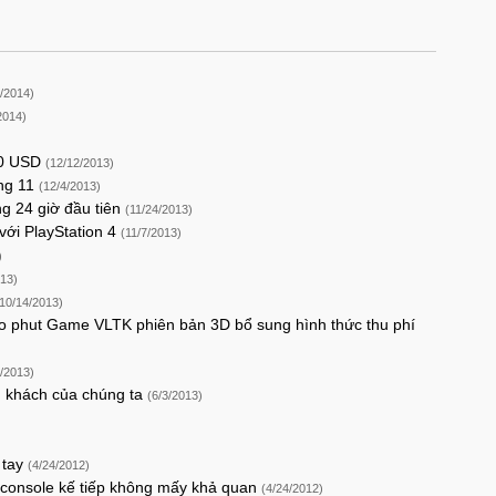
3/2014)
2014)
50 USD
(12/12/2013)
áng 11
(12/4/2013)
g 24 giờ đầu tiên
(11/24/2013)
 với PlayStation 4
(11/7/2013)
)
013)
(10/14/2013)
o phut Game VLTK phiên bản 3D bổ sung hình thức thu phí
6/2013)
g khách của chúng ta
(6/3/2013)
 tay
(4/24/2012)
 console kế tiếp không mấy khả quan
(4/24/2012)