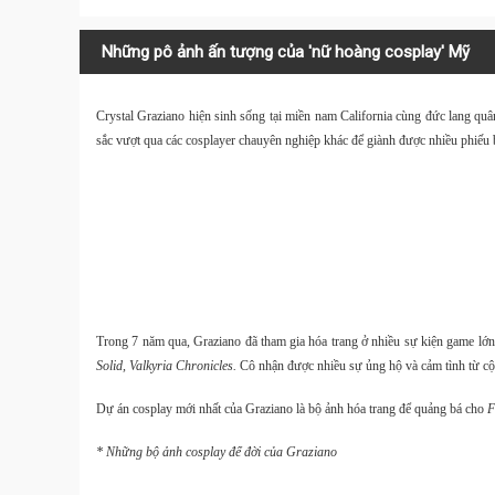
Những pô ảnh ấn tượng của 'nữ hoàng cosplay' Mỹ
Crystal Graziano hiện sinh sống tại miền nam California cùng đức lang qu
sắc vượt qua các cosplayer chauyên nghiệp khác để giành được nhiều phiếu
Trong 7 năm qua, Graziano đã tham gia hóa trang ở nhiều sự kiện game lớn
Solid, Valkyria Chronicles.
Cô nhận được nhiều sự ủng hộ và cảm tình từ c
Dự án cosplay mới nhất của Graziano là bộ ảnh hóa trang để quảng bá cho
F
* Những bộ ảnh cosplay để đời của Graziano