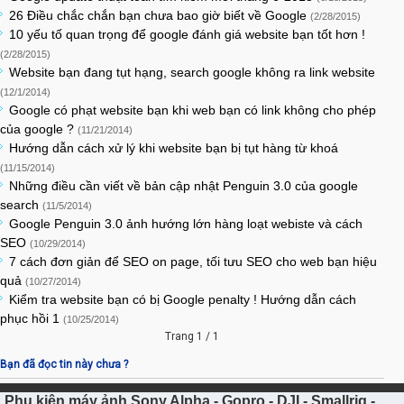
26 Điều chắc chắn bạn chưa bao giờ biết về Google
(2/28/2015)
10 yếu tố quan trọng để google đánh giá website bạn tốt hơn !
(2/28/2015)
Website bạn đang tụt hạng, search google không ra link website
(12/1/2014)
Google có phạt website bạn khi web bạn có link không cho phép
của google ?
(11/21/2014)
Hướng dẫn cách xử lý khi website bạn bị tụt hàng từ khoá
(11/15/2014)
Những điều cần viết về bản cập nhật Penguin 3.0 của google
search
(11/5/2014)
Google Penguin 3.0 ảnh hướng lớn hàng loạt webiste và cách
SEO
(10/29/2014)
7 cách đơn giản để SEO on page, tối tưu SEO cho web bạn hiệu
quả
(10/27/2014)
Kiểm tra website bạn có bị Google penalty ! Hướng dẫn cách
phục hồi 1
(10/25/2014)
Trang 1 / 1
Bạn đã đọc tin này chưa ?
Phụ kiện máy ảnh Sony Alpha - Gopro - DJI - Smallrig -