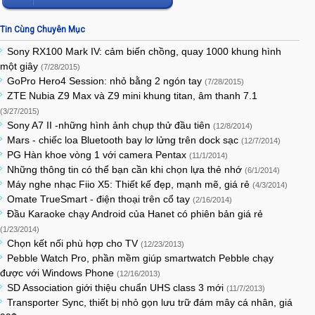
Tin Cùng Chuyên Mục
Sony RX100 Mark IV: cảm biến chồng, quay 1000 khung hình
một giây
(7/28/2015)
GoPro Hero4 Session: nhỏ bằng 2 ngón tay
(7/28/2015)
ZTE Nubia Z9 Max và Z9 mini khung titan, âm thanh 7.1
(3/27/2015)
Sony A7 II -những hình ảnh chụp thử đầu tiên
(12/8/2014)
Mars - chiếc loa Bluetooth bay lơ lửng trên dock sạc
(12/7/2014)
PG Hàn khoe vòng 1 với camera Pentax
(11/1/2014)
Những thông tin có thể bạn cần khi chọn lựa thẻ nhớ
(6/1/2014)
Máy nghe nhạc Fiio X5: Thiết kế đẹp, mạnh mẽ, giá rẻ
(4/3/2014)
Omate TrueSmart - điện thoại trên cổ tay
(2/16/2014)
Đầu Karaoke chạy Android của Hanet có phiên bản giá rẻ
(1/23/2014)
Chọn kết nối phù hợp cho TV
(12/23/2013)
Pebble Watch Pro, phần mềm giúp smartwatch Pebble chạy
được với Windows Phone
(12/16/2013)
SD Association giới thiệu chuẩn UHS class 3 mới
(11/7/2013)
Transporter Sync, thiết bị nhỏ gọn lưu trữ đám mây cá nhân, giá