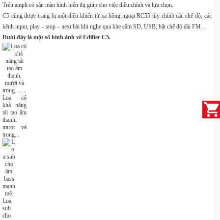
Trên ampli có sẵn màn hình hiển thị giúp cho việc điều chỉnh và lựa chọn.
C5 cũng được trang bị một điều khiển từ xa hồng ngoại RC55 tùy chỉnh các chế độ, các
kênh input, play – stop – next bài khi nghe qua khe cắm SD, USB, bật chế độ đài FM…
Dưới đây là một số hình ảnh về Edifier C5.
Loa có
khả năng
tái tạo âm
thanh,
mượt và
trong...
Loa
sub
cho