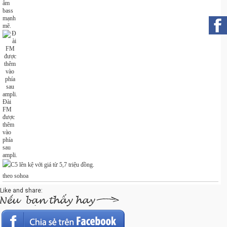
âm
bass
mạnh
mẽ.
Đài
FM
được
thêm
vào
phía
sau
ampli.
theo sohoa
Like and share: