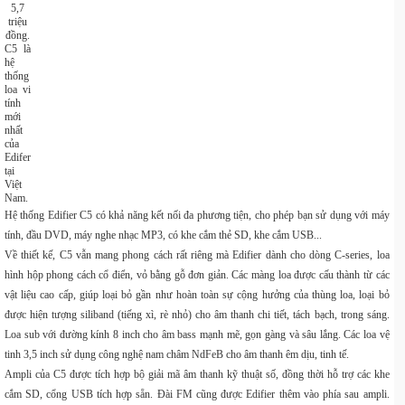
C5 là
hệ
thống
loa vi
tính
mới
nhất
của
Edifer
tại
Việt
Nam.
Hệ thống Edifier C5 có khả năng kết nối đa phương tiện, cho phép bạn sử dụng với máy
tính, đầu DVD, máy nghe nhạc MP3, có khe cắm thẻ SD, khe cắm USB...
Về thiết kế, C5 vẫn mang phong cách rất riêng mà Edifier dành cho dòng C-series, loa
hình hộp phong cách cổ điển, vỏ bằng gỗ đơn giản. Các màng loa được cấu thành từ các
vật liệu cao cấp, giúp loại bỏ gần như hoàn toàn sự cộng hưởng của thùng loa, loại bỏ
được hiện tượng siliband (tiếng xì, rè nhỏ) cho âm thanh chi tiết, tách bạch, trong sáng.
Loa sub với đường kính 8 inch cho âm bass mạnh mẽ, gọn gàng và sâu lắng. Các loa vệ
tinh 3,5 inch sử dụng công nghệ nam châm NdFeB cho âm thanh êm dịu, tinh tế.
Ampli của C5 được tích hợp bộ giải mã âm thanh kỹ thuật số, đồng thời hỗ trợ các khe
cắm SD, cổng USB tích hợp sẵn. Đài FM cũng được Edifier thêm vào phía sau ampli.