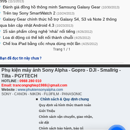
99$
(11/1/2013)
Đánh giá đồng hồ thông minh Samsung Galaxy Gear
(10/30/2013)
Trên tay Sony SmartWatch 2
(10/24/2013)
Galaxy Gear chính thức hỗ trợ Galaxy S4, S3 và Note 2 thông
qua bản cập nhật Android 4.3
(10/23/2013)
15 sản phẩm công nghệ 'nhái' nổi tiếng
(4/26/2012)
Loa di động có thể kết nối thành chuỗi
(4/25/2012)
Chế loa iPad bằng cốc nhựa dùng một lần
(4/25/2012)
Trang 1 / 1
Bạn đã đọc tin này chưa ?
Phụ kiện máy ảnh Sony Alpha - Gopro - DJI - Smallrig -
Tilta - PGYTECH
HOTLINE :
0988 280 010
Email: trancongnghiep1988@gmail.com
Website :
www.phukiensonyalpha.com
SONY - CANON - NIKON - FUJIFILM - PANASONIC
Chính sách & Quy định chung
Quy định và hình thức thanh toán
Giới Thiệu
Chính sách vận chuyển, giao nhận,
cài đặt
Chính sách bảo hành, bảo trì