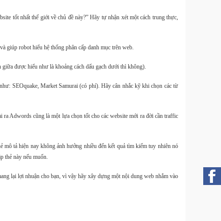
ite tốt nhất thế giới về chủ đề này?” Hãy tự nhận xét một cách trung thực,
Túi
 và giúp robot hiểu hệ thống phân cấp danh mục trên web.
11L ch
 giữa được hiểu như là khoảng cách dấu gạch dưới thì không).
ụ như: SEOquake, Market Samurai (có phí). Hãy cân nhắc kỹ khi chọn các từ
ra Adwords cũng là một lựa chọn tốt cho các website mới ra đời cần traffic
Smal
- 220
2025
Thẻ mô tả hiện nay không ảnh hưởng nhiều đến kết quả tìm kiếm tuy nhiên nó
ập thẻ này nếu muốn.
ang lại lợi nhuận cho bạn, vì vậy hãy xây dựng một nội dung web nhắm vào
Smal
Tripod
mở nh