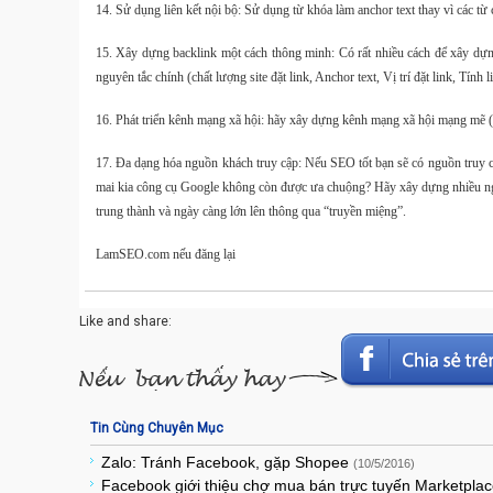
14. Sử dụng liên kết nội bộ: Sử dụng từ khóa làm anchor text thay vì các t
15. Xây dựng backlink một cách thông minh: Có rất nhiều cách để xây dựn
nguyên tắc chính (chất lượng site đặt link, Anchor text, Vị trí đặt link, Tín
16. Phát triển kênh mạng xã hội: hãy xây dựng kênh mạng xã hội mạng mẽ (G
17. Đa dạng hóa nguồn khách truy cập: Nếu SEO tốt bạn sẽ có nguồn truy cập
mai kia công cụ Google không còn được ưa chuộng? Hãy xây dựng nhiều ngu
trung thành và ngày càng lớn lên thông qua “truyền miệng”.
LamSEO.com nếu đăng lại
Like and share:
Tin Cùng Chuyên Mục
Zalo: Tránh Facebook, gặp Shopee
(10/5/2016)
Facebook giới thiệu chợ mua bán trực tuyến Marketpla