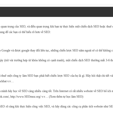
 quan trọng của SEO, và điều quan trọng khi bạn tự thực hiện một chiến dịch SEO hoặc thuê c
hung để các bạn có thể hiểu rõ hơn về SEO:
o Google và được google thay đổi liên tục, những chiến lược SEO năm ngoái sẽ có thể không c
y (trừ vài trường hợp từ khóa không có cạnh tranh), một chiến dịch SEO thường mất 3-6 thán
 thuê một công ty làm SEO bạn phải biết chiến lược SEO của họ là gì. Hãy hỏi thật chi tiết v
ackhat v.v…
 mình hãy học về SEO càng nhiều càng tốt. Trên Internet có rất nhiều website về SEO bổ íc
book.com/, http://www.SEOmoz.org/ v.v… (Xem thêm tự học làm SEO)
 SEO rõ ràng khi thực hiện công việc SEO, và hãy dùng các công cụ phân tích website như SE