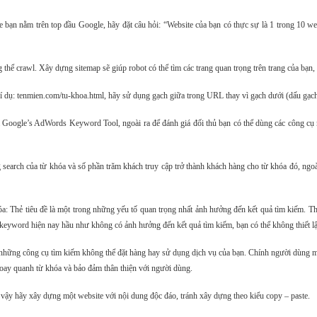
ạn nằm trên top đầu Google, hãy đặt câu hỏi: “Website của bạn có thực sự là 1 trong 10 webs
hể crawl. Xây dựng sitemap sẽ giúp robot có thể tìm các trang quan trọng trên trang của bạn,
í dụ: tenmien.com/tu-khoa.html, hãy sử dụng gạch giữa trong URL thay vì gạch dưới (dấu gạch
 là Google’s AdWords Keyword Tool, ngoài ra để đánh giá đối thủ bạn có thể dùng các công c
earch của từ khóa và số phần trăm khách truy cập trở thành khách hàng cho từ khóa đó, ngoài 
hóa: Thẻ tiêu đề là một trong những yếu tố quan trọng nhất ảnh hưởng đến kết quả tìm kiếm. 
keyword hiện nay hầu như không có ảnh hưởng đến kết quả tìm kiếm, bạn có thể không thiết l
hững công cụ tìm kiếm không thể đặt hàng hay sử dụng dịch vụ của bạn. Chính người dùng m
oay quanh từ khóa và bảo đảm thân thiện với người dùng.
ì vậy hãy xây dựng một website với nội dung độc đáo, tránh xây dựng theo kiểu copy – paste.