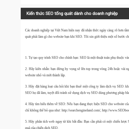
Kiến thức SEO tổng quát dành cho doanh nghiệp
Các doanh nghiệp tại Việt Nam hiện nay đã nhận thức ngày càng rõ hơn tầm
quát phải làm gì cho website bạn khi SEO. Tôi xin giới thiệu một số bước c
1. Tự tạo quy trình SEO cho chính bạn: SEO là một thuật toán phụ thuộc và
2. Hãy kiên nhẫn: bạn đừng hy vọng sẽ lên top trong vòng 24h hoặc vài ngà
website nhỏ và mới thành lập.
3. Hãy đặt hàng loạt câu hỏi khi bạn thuê một công ty làm dịch vụ SEO: khi
SEO họ đã làm, tuyệt đối tránh sử dụng dịch vụ SEO dùng phương pháp bl
4. Hãy tìm hiểu thêm về SEO: Nếu bạn đang thực hiện SEO cho website của
chỉ không thể bỏ qua như: http://searchengineland.com/, http://www.SEO
5. Hãy phân tích web ngay từ khi bắt đầu: Bạn cần phải có một chiến lược
quả của chiến dịch SEO.