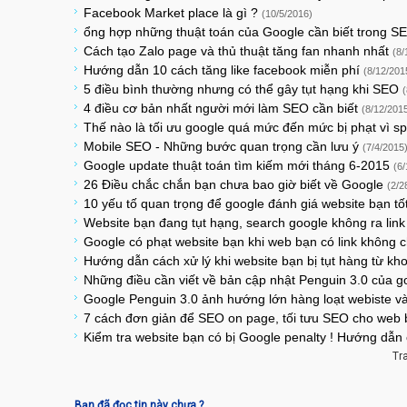
Facebook Market place là gì ?
(10/5/2016)
ổng hợp những thuật toán của Google cần biết trong 
Cách tạo Zalo page và thủ thuật tăng fan nhanh nhất
(8/
Hướng dẫn 10 cách tăng like facebook miễn phí
(8/12/201
5 điều bình thường nhưng có thể gây tụt hạng khi SEO
4 điều cơ bản nhất người mới làm SEO cần biết
(8/12/201
Thế nào là tối ưu google quá mức đến mức bị phạt vì 
Mobile SEO - Những bước quan trọng cần lưu ý
(7/4/2015
Google update thuật toán tìm kiếm mới tháng 6-2015
(6
26 Điều chắc chắn bạn chưa bao giờ biết về Google
(2/2
10 yếu tố quan trọng để google đánh giá website bạn tố
Website bạn đang tụt hạng, search google không ra lin
Google có phạt website bạn khi web bạn có link không 
Hướng dẫn cách xử lý khi website bạn bị tụt hàng từ kh
Những điều cần viết về bản cập nhật Penguin 3.0 của 
Google Penguin 3.0 ảnh hướng lớn hàng loạt webiste 
7 cách đơn giản để SEO on page, tối tưu SEO cho web
Kiểm tra website bạn có bị Google penalty ! Hướng dẫn
Tr
Bạn đã đọc tin này chưa ?