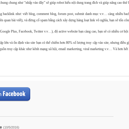
ừ chung chung như “nhấp vào đây” sẽ giúp robot hiểu nội dung trang đích và giúp nâng cao thứ 
g backlink như: viết blog, comment blog, forum post, submit danh mục v.v… càng nhiều backl
h liên quan bài viết), và đừng cố spam bằng cách xây dựng hàng loạt link vô nghĩa, bạn sẽ tốn cô
oogle Plus, Facebook, Twitter v.v…), độ active website bạn càng cao, bạn sẽ có nhiều cơ hội
 lớn và ổn định vào site bạn có thể chiếm hơn 80% số lượng truy cập vào site, nhưng điều gì
ồn truy cập khác như kênh mạng xã hội, email markerting, viral marketing v.v… Và hơn hết 
ce
(10/5/2016)