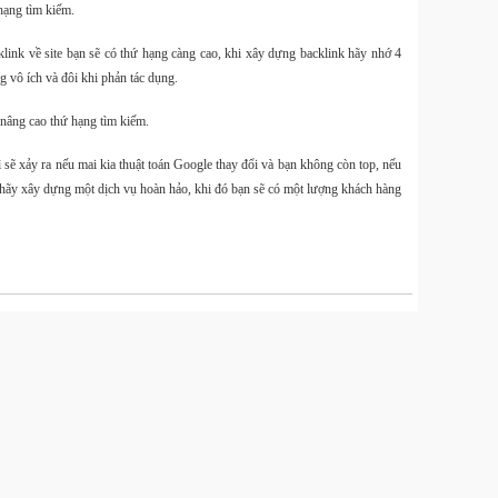
hạng tìm kiếm.
ink về site bạn sẽ có thứ hạng càng cao, khi xây dựng backlink hãy nhớ 4
ng vô ích và đôi khi phản tác dụng.
Smal
 nâng cao thứ hạng tìm kiếm.
mới ch
C400
 sẽ xảy ra nếu mai kia thuật toán Google thay đổi và bạn không còn top, nếu
hãy xây dựng một dịch vụ hoàn hảo, khi đó bạn sẽ có một lượng khách hàng
Small
10 11 
Smal
Mini 
mẫu m