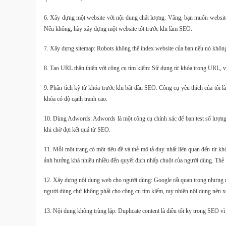
6. Xây dựng một website với nội dung chất lượng: Vâng, bạn muốn website b
Nếu không, hãy xây dựng một website tốt trước khi làm SEO.
7. Xây dựng sitemap: Robots không thể index website của bạn nếu nó không t
8. Tạo URL thân thiện với công cụ tìm kiếm: Sử dụng từ khóa trong URL, v
9. Phân tích kỹ từ khóa trước khi bắt đầu SEO: Công cụ yêu thích của tôi
khóa có độ cạnh tranh cao.
10. Dùng Adwords: Adwords là một công cụ chính xác để bạn test số lượng s
khi chờ đợi kết quả từ SEO.
11. Mỗi một trang có một tiêu đề và thẻ mô tả duy nhất liên quan đến từ k
ảnh hưởng khá nhiều nhiều đến quyết địch nhấp chuột của người dùng. Thẻ 
12. Xây dựng nội dung web cho người dùng: Google rất quan trọng nhưng n
người dùng chứ không phải cho công cụ tìm kiếm, tuy nhiên nội dung nên x
13. Nội dung không trùng lặp: Duplicate content là điều tối kỵ trong SEO v