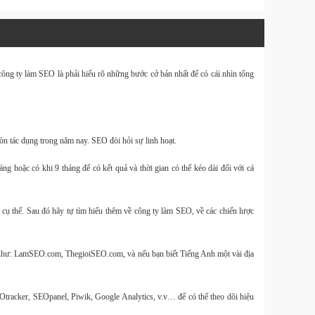
Website
Design & 
ông ty làm SEO là phải hiểu rõ những bước cở bản nhất để có cái nhìn tổng
Tin Tức
Download 
Tin Tức
òn tác dụng trong năm nay. SEO đòi hỏi sự linh hoạt.
Balo
40L và
g hoặc có khi 9 tháng để có kết quả và thời gian có thể kéo dài đối với cá
Size M
à cụ thể. Sau đó hãy tự tìm hiểu thêm về công ty làm SEO, về các chiến lược
h như: LamSEO.com, ThegioiSEO.com, và nếu bạn biết Tiếng Anh một vài địa
Hàng
OnePro
kèm tú
đựng 
Otracker, SEOpanel, Piwik, Google Analytics, v.v… để có thể theo dõi hiệu