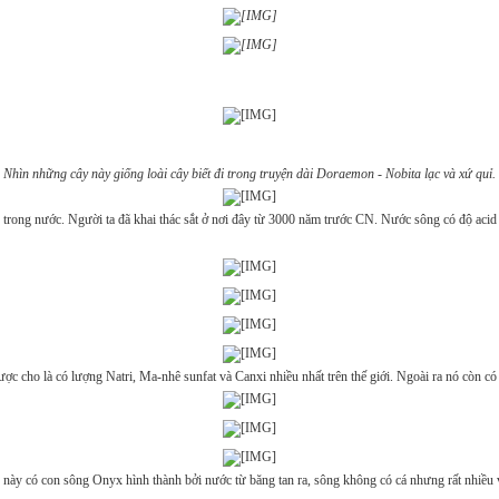
Nhìn những cây này giống loài cây biết đi trong truyện dài Doraemon - Nobita lạc và xứ quỉ.
trong nước. Người ta đã khai thác sắt ở nơi đây từ 3000 năm trước CN. Nước sông có độ acid 
 cho là có lượng Natri, Ma-nhê sunfat và Canxi nhiều nhất trên thế giới. Ngoài ra nó còn có v
y có con sông Onyx hình thành bởi nước từ băng tan ra, sông không có cá nhưng rất nhiều v