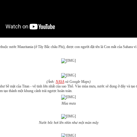
a thuộc nước Mauritania (ở Tây Bắc châu Phi), được con người đặt tên là Con mắt của Sahara vì
(Ảnh:
NASA
và Google Maps)
hư bề mặt của Titan - vệ tinh lớn nhất của sao Thổ. Vào mùa mưa, nước sẽ đọng ở đây và tạo 
im tạo thành một khung cảnh trái ngược hoàn toàn.
Mùa mưa
Nước bốc hơi lên nhìn như một màn mây