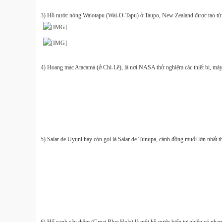
3) Hồ nước nóng Waiotapu (Wai-O-Tapu) ở Taupo, New Zealand được tạo từ các
4) Hoang mạc Atacama (ở Chi-Lê), là nơi NASA thử nghiệm các thiết bị, m
5) Salar de Uyuni hay còn gọi là Salar de Tunupa, cánh đồng muối lớn nhất th