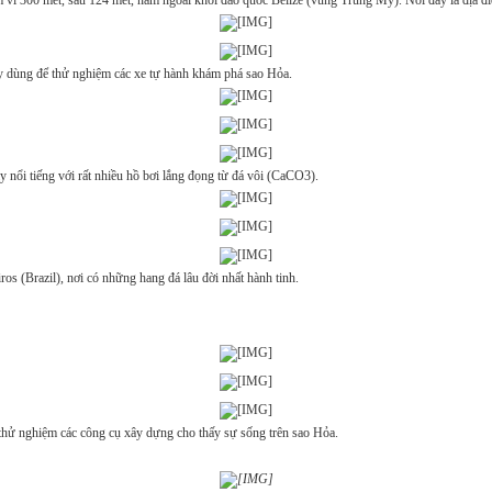
vi 300 mét, sâu 124 mét, nằm ngoài khơi đảo quốc Belize (vùng Trung Mỹ). Nơi đây là địa điểm
ày dùng để thử nghiệm các xe tự hành khám phá sao Hỏa.
nổi tiếng với rất nhiều hồ bơi lắng đọng từ đá vôi (CaCO3).
s (Brazil), nơi có những hang đá lâu đời nhất hành tinh.
 thử nghiệm các công cụ xây dựng cho thấy sự sống trên sao Hỏa.