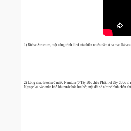
1) Richat Structure, một công trình kì vĩ của thiên nhiên nằm ở sa mạc Sahar
2) Lòng chảo Etosha ở nước Namibia (ở Tây Bắc châu Phi), nơi đây được ví n
Ngược lại, vào mùa khô khi nước bốc hơi hết, mặt đất sẽ nứt nẻ hình chân ch