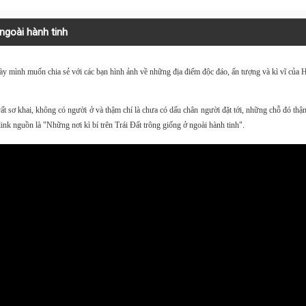
 ngoài hành tinh
 này mình muốn chia sẻ với các bạn hình ảnh về những địa điểm độc đáo, ấn tượng và kì vĩ của
H
ất sơ khai, không có người ở và thậm chí là chưa có dấu chân người đặt tới, những chỗ đó thậ
link nguồn là "
Những nơi kì bí trên Trái Đất
trông giống ở ngoài hành tinh".