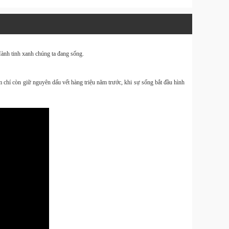
Website
Design & 
ành tinh xanh
chúng ta đang sống.
Tin Tức
Download 
m chí còn giữ nguyên dấu vết hàng triệu năm trước, khi sự sống bắt đầu hình
Tin Tức
Balo
40L và
Size M
Hàng
OnePro
kèm tú
đựng 