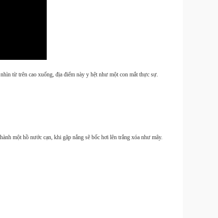
Túi
11L ch
 nhìn từ trên cao xuống, địa điểm này y hệt như một con mắt thực sự.
Smal
- 220
2025
thành một hồ nước cạn, khi gặp nắng sẽ bốc hơi lên trắng xóa như mây.
Smal
Tripod
mở nh