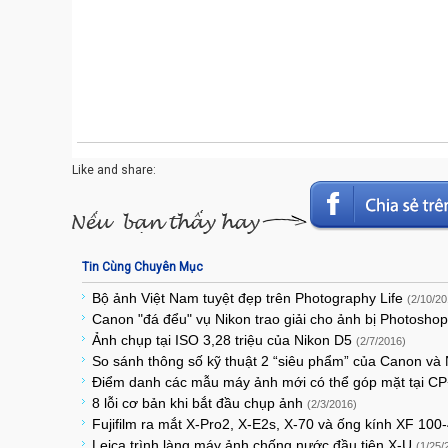
Like and share:
Tin Cùng Chuyên Mục
Bộ ảnh Việt Nam tuyệt đẹp trên Photography Life
(2/10/20
Canon "đá đểu" vụ Nikon trao giải cho ảnh bị Photosho
Ảnh chụp tại ISO 3,28 triệu của Nikon D5
(2/7/2016)
So sánh thông số kỹ thuật 2 “siêu phẩm” của Canon và
Điểm danh các mẫu máy ảnh mới có thể góp mặt tại C
8 lỗi cơ bản khi bắt đầu chụp ảnh
(2/3/2016)
Fujifilm ra mắt X-Pro2, X-E2s, X-70 và ống kính XF 100
Leica trình làng máy ảnh chống nước đầu tiên X-U
(1/25/