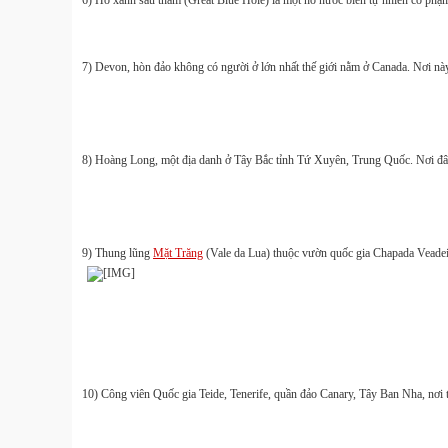
6) Hố xanh sâu thẳm (Great Blue Hole) là một hồ nước biển tự nhiên có phạm 
7) Devon, hòn đảo không có người ở lớn nhất thế giới nằm ở Canada. Nơi n
8) Hoàng Long, một địa danh ở Tây Bắc tỉnh Tứ Xuyên, Trung Quốc. Nơi đây 
9) Thung lũng
Mặt Trăng
(Vale da Lua) thuộc vườn quốc gia Chapada Veadeiro
10) Công viên Quốc gia Teide, Tenerife, quần đảo Canary, Tây Ban Nha, nơi