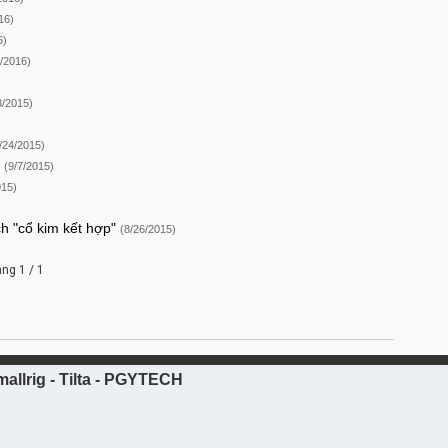
16)
6)
9/2016)
3/2015)
/24/2015)
5
(9/7/2015)
015)
h "cổ kim kết hợp"
(8/26/2015)
ang 1 / 1
allrig - Tilta - PGYTECH