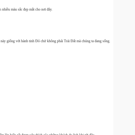
h nhiều màu sắc đẹp mắt cho nơi đây.
Smal
mới ch
C400
 này giống với hành tinh Đỏ chứ không phải Trái Đất mà chúng ta đang sống.
Small
10 11 
Smal
Mini 
mẫu m