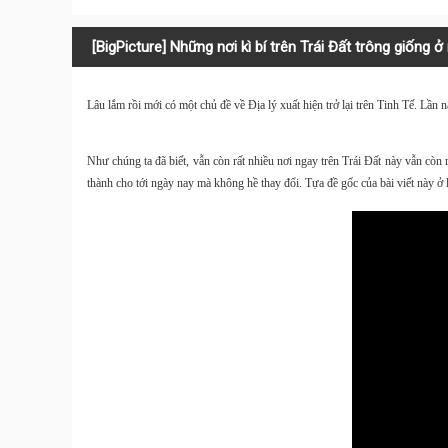
[BigPicture] Những nơi kì bí trên Trái Đất trông giống ở
Lâu lắm rồi mới có một chủ đề về
Địa lý
xuất hiện trở lại trên Tinh Tế. Lần
Như chúng ta đã biết, vẫn còn rất nhiều nơi ngay trên
Trái Đất
này vẫn còn r
thành cho tới ngày nay mà không hề thay đổi. Tựa đề gốc của bài viết này ở 