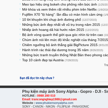
Mẹo tạo hiệu ứng bokeh cho phông nền bức ảnh
(1/25/20
Mở khóa và xem thêm rất nhiều phim trên Netflix
(1/9/201
Fujifilm X70 "lộ hàng": lần đầu có màn hình cảm ứng
(1/
10 lời khuyên khi chụp ảnh đường phố
(12/27/2015)
Những bức ảnh đẹp nhất về vũ trụ trong năm 2015
(12/2
Nhiếp ảnh hoang dã hài hước năm 2015
(12/2/2015)
Bộ ảnh vòng quanh thế giới qua góc nhìn từ trên cao
(10
Chùm ảnh nói lên mức độ khắc nghiệt của tháng 7/201
Chiêm ngưỡng bộ ảnh thắng giải BigPicture 2015
(8/31/2
Hành trình rác thải đại dương trong 35 năm
(8/26/2015)
Những bức tranh truyền thống Nhật Bản theo phong các
Top 10 cảnh đẹp tại Austria
(7/28/2015)
Tr
Bạn đã đọc tin này chưa ?
Phụ kiện máy ảnh Sony Alpha - Gopro - DJI - Sm
HOTLINE :
0988 280 010
Email: trancongnghiep1988@gmail.com
Website :
www.phukiensonyalpha.com
SONY - CANON - NIKON - FUJIFILM - PANASONIC