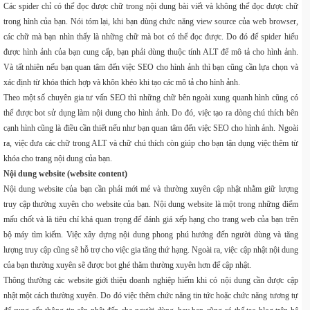
Các spider chỉ có thể đọc được chữ trong nội dung bài viết và không thể đọc được chữ
trong hình của bạn. Nói tóm lại, khi bạn dùng chức năng view source của web browser,
các chữ mà bạn nhìn thấy là những chữ mà bot có thể đọc được. Do đó để spider hiểu
được hình ảnh của bạn cung cấp, bạn phải dùng thuộc tính ALT để mô tả cho hình ảnh.
Và tất nhiên nếu bạn quan tâm đến việc SEO cho hình ảnh thì bạn cũng cần lựa chọn và
xác định từ khóa thích hợp và khôn khéo khi tạo các mô tả cho hình ảnh.
Theo một số chuyên gia tư vấn SEO thì những chữ bên ngoài xung quanh hình cũng có
thể được bot sử dụng làm nội dung cho hình ảnh. Do đó, việc tạo ra dòng chú thích bên
cạnh hình cũng là điều cần thiết nếu như bạn quan tâm đến việc SEO cho hình ảnh. Ngoài
ra, việc đưa các chữ trong ALT và chữ chú thích còn giúp cho bạn tận dụng việc thêm từ
khóa cho trang nội dung của bạn.
Nội dung website (website content)
Nội dung website của bạn cần phải mới mẻ và thường xuyên cập nhật nhằm giữ lượng
truy cập thường xuyên cho website của bạn. Nội dung website là một trong những điểm
mấu chốt và là tiêu chí khá quan trọng để đánh giá xếp hạng cho trang web của bạn trên
bộ máy tìm kiếm. Việc xây dựng nội dung phong phú hướng đến người dùng và tăng
lượng truy cập cũng sẽ hỗ trợ cho việc gia tăng thứ hạng. Ngoài ra, việc cập nhật nội dung
của bạn thường xuyên sẽ được bot ghé thăm thường xuyên hơn để cập nhật.
Thông thường các website giới thiệu doanh nghiệp hiếm khi có nội dung cần được cập
nhật một cách thường xuyên. Do đó việc thêm chức năng tin tức hoặc chức năng tương tự