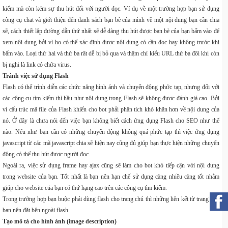
kiếm mà còn kém sự thu hút đối với người đọc. Ví dụ về một trường hợp bạn sử dụng
công cụ chat và giới thiệu đến danh sách bạn bè của mình về một nội dung bạn cần chia
sẽ, cách thiết lập đường dẫn thứ nhất sẽ dễ dàng thu hút được bạn bè của bạn bấm vào để
xem nội dung bởi vì họ có thể xác định được nội dung có cần đọc hay không trước khi
bấm vào. Loại thứ hai và thứ ba rât dễ bị bỏ qua và thậm chí kiểu URL thứ ba đôi khi còn
bị nghi là link có chứa virus.
Tránh việc sử dụng Flash
Flash có thể trình diễn các chức năng hình ảnh và chuyển động phức tạp, nhưng đối với
các công cụ tìm kiếm thì hầu như nội dung trong Flash sẽ không được đánh giá cao. Bởi
vì cấu trúc mã file của Flash khiến cho bot phải phân tích khó khăn hơn về nội dung của
nó. Ở đây là chưa nói đến việc bạn không biết cách ứng dụng Flash cho SEO như thế
nào. Nếu như bạn cần có những chuyển động không quá phức tạp thì việc ứng dụng
javascript từ các mã javascript chia sẽ hiện nay cũng đủ giúp bạn thực hiện những chuyển
động có thể thu hút được người đọc.
Ngoài ra, việc sử dụng frame hay ajax cũng sẽ làm cho bot khó tiếp cận với nội dung
trong website của bạn. Tốt nhất là bạn nên hạn chế sử dụng càng nhiều càng tốt nhằm
giúp cho website của bạn có thứ hạng cao trên các công cụ tìm kiếm.
Trong trường hợp bạn buộc phải dùng flash cho trang chủ thì những liên kết từ trang này
bạn nên đặt bên ngoài flash.
Tạo mô tả cho hình ảnh (image description)