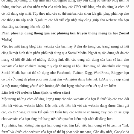
để cung cấp thông tin cập nhật đến cho người dùng, hay bạn cũng có thể tạo blog trên hệ
thống site bạn và cho nhân viên của mình hay các CEO viết blog trên đó cũng là cách để
có nội dung cập nhật. Tùy theo nhu cầu cụ thể mà bạn cần chọn lựa giải pháp phù hợp cho
các thông tin cập nhật. Ngoài ra các bài viết cập nhật này cũng giúp cho website của bạn
khả năng tạo lượng liên kết nội bộ.
Phân phối nội dung thông qua các phương tiện truyền thông mạng xã hội (Social
Media)
Việc tạo một trang blog trên website của bạn hay ở đâu đó trong các trang mạng xã hội
cũng là một hình thức phân phối nội dung qua Social Media. Ngoài ra, tận dụng tối đa các
mạng xã hội để chia sẽ những đường link đến các trang nội dụng của bạn sẽ làm cho
website của bạn có thêm lượng truy cập từ mạng xã hội. Hiện nay, có khá nhiều các trang
Social Media bạn có thể sử dụng như Facebook, Twitter, Digg, WordPress, Blogger bạn
có thể sử dụng để phân phối nội dung đến với người dùng Internet. Lượng truy cập cũng
là một trong những yếu tố ảnh hưởng đến thứ hạng của bạn trên kết quả tìm kiếm.
Liên kết với website khác (link to other sites)
Một trong những cách để tăng lượng truy cập vào website của bạn là thiết lập các trao đổi
liên kết với các website khác. Đặc biệt, việc liên kết với các website đang được đánh giá
cao, có thứ hạng tốt trên kết quả tìm kiếm hay các website có lượng truy cập tốt sẽ giúp
cho website của bạn tăng thứ hạng trên kết quả tìm kiếm một cách dễ dàng hơn.
Tuy nhiên, bạn không nên quá lạm dụng việc liên kết, việc lạm dụng sẽ bị xem là “link
farm” và khiến cho website của bạn có thể bị phạt hoặc tụt hạng. Gần đây nhất, Google đã