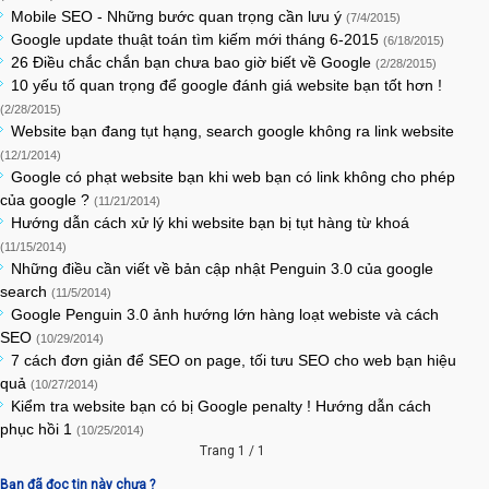
Mobile SEO - Những bước quan trọng cần lưu ý
(7/4/2015)
Google update thuật toán tìm kiếm mới tháng 6-2015
(6/18/2015)
26 Điều chắc chắn bạn chưa bao giờ biết về Google
(2/28/2015)
10 yếu tố quan trọng để google đánh giá website bạn tốt hơn !
(2/28/2015)
Website bạn đang tụt hạng, search google không ra link website
(12/1/2014)
Google có phạt website bạn khi web bạn có link không cho phép
của google ?
(11/21/2014)
Hướng dẫn cách xử lý khi website bạn bị tụt hàng từ khoá
(11/15/2014)
Những điều cần viết về bản cập nhật Penguin 3.0 của google
search
(11/5/2014)
Google Penguin 3.0 ảnh hướng lớn hàng loạt webiste và cách
SEO
(10/29/2014)
7 cách đơn giản để SEO on page, tối tưu SEO cho web bạn hiệu
quả
(10/27/2014)
Kiểm tra website bạn có bị Google penalty ! Hướng dẫn cách
phục hồi 1
(10/25/2014)
Trang 1 / 1
Bạn đã đọc tin này chưa ?