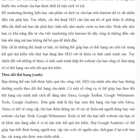
khiến cho website của bạn được thiết kế một cách vô ích.
Để marketing thương hiệu hay sản phẩm và dịch vụ của bạn trên Internet thì có rất nhiều
điều cần phải làm. Tuy nhiên, các thủ thuật SEO căn bản mà tôi sẽ giới thiệu là những
điều cần thiết mà bạn cần phải thực hiện nếu như muốn vươn xa hơn nữa. Hoặc nếu như
bạn có khả năng đầu tư cho việc marketing trên Internet thì đây cũng là những điều căn
bản nền tảng mà bạn không thể bỏ qua để khởi đầu.
Đây chỉ là những thủ thuật cơ bản, nó không thế giúp bạn có thứ hạng cao trên các trang
kết quả tìm kiếm nếu như bạn đang làm SEO với từ khóa có tính cạnh tranh cao. Tuy
nhiên đối với những từ khóa có tính cạnh tranh thấp thì website của bạn cũng có khả năng
sẽ có thứ hạng cao trên kết quả tìm kiếm.
Theo dõi thứ hạng (rank)
Bạn không thể nào biết được hiệu quả cho công việc SEO của mình nếu như bạn không
thường xuyên theo dõi thứ hạng của mình. Có một số công cụ có thể giúp bạn theo dõi
thứ hạng của mình một cách dễ dàng như Alexa, Google Toolbar, Google Webmasters
Tools, Google Analytics. Đơn giản nhất là khi bạn xem thứ hạng của bạn trên Alexa,
Alexa có thể sẽ cung cấp cho bạn thêm thông tin về các từ khóa mà người dùng hay vào
website của bạn. Hoặc Google Webmasters Tools có thể cho bạn biết website của bạn có
từ khóa nào đang nằm ở vị trí nào trên kết quả tìm kiếm. Hay Google Analytics có thể
giúp bạn biết được lượng người truy cập vào web, từ nguồn nào, thời gian ở lại web bao
lâu, các trang nào được xem nhiều nhất…