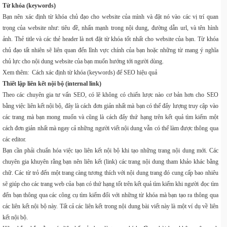
Từ khóa (keywords)
Bạn nên xác định từ khóa chủ đạo cho website của mình và đặt nó vào các vị trí quan
trọng của website như: tiêu đề, nhấn mạnh trong nội dung, đường dẫn url, và tên hình
ảnh. Thẻ title và các thẻ header là nơi đặt từ khóa tốt nhất cho website của bạn. Từ khóa
chủ đạo tất nhiên sẽ liên quan đến lĩnh vực chính của bạn hoặc những từ mang ý nghĩa
chủ lực cho nội dung website của bạn muốn hướng tới người dùng.
Xem thêm: Cách xác định từ khóa (keywords) để SEO hiệu quả
Thiết lập liên kết nội bộ (internal link)
Theo các chuyên gia tư vấn SEO, có lẽ không có chiến lược nào cơ bản hơn cho SEO
bằng việc liên kết nội bộ, đây là cách đơn giản nhất mà bạn có thể đẩy lượng truy cập vào
các trang mà bạn mong muốn và cũng là cách đẩy thứ hạng trên kết quả tìm kiếm một
cách đơn giản nhất mà ngay cả những người viết nội dung vẫn có thể làm được thông qua
các editor.
Bạn cần phải chuẩn hóa việc tạo liên kết nội bộ khi tạo những trang nội dung mới. Các
chuyên gia khuyên rằng bạn nên liên kết (link) các trang nội dung tham khảo khác bằng
chữ. Các từ trỏ đến một trang càng tương thích với nội dung trang đó cung cấp bao nhiêu
sẽ giúp cho các trang web của bạn có thứ hạng tốt trên kết quả tìm kiếm khi người đọc tìm
đến bạn thông qua các công cụ tìm kiếm đối với những từ khóa mà bạn tạo ra thông qua
các liên kết nội bộ này. Tất cả các liên kết trong nội dung bài viết này là một ví dụ về liên
kết nội bộ.