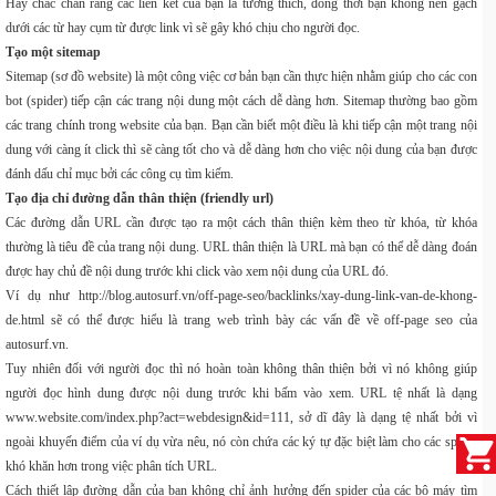
Hãy chắc chắn rằng các liên kết của bạn là tương thích, đồng thời bạn không nên gạch
dưới các từ hay cụm từ được link vì sẽ gây khó chịu cho người đọc.
Tạo một sitemap
Sitemap (sơ đồ website) là một công việc cơ bản bạn cần thực hiện nhằm giúp cho các con
bot (spider) tiếp cận các trang nội dung một cách dễ dàng hơn. Sitemap thường bao gồm
các trang chính trong website của bạn. Bạn cần biết một điều là khi tiếp cận một trang nội
dung với càng ít click thì sẽ càng tốt cho và dễ dàng hơn cho việc nội dung của bạn được
đánh dấu chỉ mục bởi các công cụ tìm kiếm.
Tạo địa chỉ đường dẫn thân thiện (friendly url)
Các đường dẫn URL cần được tạo ra một cách thân thiện kèm theo từ khóa, từ khóa
thường là tiêu đề của trang nội dung. URL thân thiện là URL mà bạn có thể dễ dàng đoán
được hay chủ đề nội dung trước khi click vào xem nội dung của URL đó.
Ví dụ như http://blog.autosurf.vn/off-page-seo/backlinks/xay-dung-link-van-de-khong-
de.html sẽ có thể được hiểu là trang web trình bày các vấn đề về off-page seo của
autosurf.vn.
Tuy nhiên đối với người đọc thì nó hoàn toàn không thân thiện bởi vì nó không giúp
người đọc hình dung được nội dung trước khi bấm vào xem. URL tệ nhất là dạng
www.website.com/index.php?act=webdesign&id=111, sở dĩ đây là dạng tệ nhất bởi vì
ngoài khuyến điểm của ví dụ vừa nêu, nó còn chứa các ký tự đặc biệt làm cho các spider
khó khăn hơn trong việc phân tích URL.
Cách thiết lập đường dẫn của bạn không chỉ ảnh hưởng đến spider của các bộ máy tìm