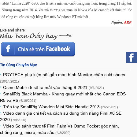
tablet "Lumia 2520" được cho là sẽ ra mắt vào cuối tháng này hoặc trong tháng 11 sắp tới
.
Nhưng trong năm 2014, khi mà thương vụ mua lại Nokia của Microsoft kết thúc thì lúc
đó cũng chỉ còn có một hãng làm máy Windows RT mà thôi.
Nguồn:
ARN
Like and share:
Tin Cùng Chuyên Mục
PGYTECH phụ kiện nối gắn màn hình Monitor chân cold shoes
(10/14/2021)
Osmo Mobile 5 sẽ ra mắt vào tháng 9-2021
(9/1/2021)
SmallRig Black Mamba - Khung quay mới nhất cho Canon EOS
R5 và R6
(6/19/2021)
Trên tay SmallRig Wooden Mini Side Handle 2913
(2/22/2021)
Video đánh giá chi tiết và cách sử dụng tính năng Fimi X8 SE
2020
(7/9/2020)
Video So sánh thực tế Fimi Palm Vs Osmo Pocket góc nhín,
chống rung, micro, màu sắc
(4/3/2020)