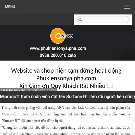
MENU
Liên hệ báo giá tốt nhất sản phẩm
Microsoft thừa nhận việc đặt tên Surface RT làm rối người tiêu dùng
Trong một cuộc phỏng vấn với trang ARN của Úc, Jack Cowett, quản lý sản phẩm của
Microsoft Surface
, đã thừa nhận rằng việc đặt tên chiếc máy tính bảng của mình là
"
Surface RT
" đã làm người tiêu dùng bị rối.
"Chúng tôi muốn mọi việc dễ hơn cho người dùng, và có hai sản phẩm khác nhau đươc
thiết kế cho hai nhóm khách hàng khác nhau", nhưng nó đã gây ra sự nhầm lẫn không