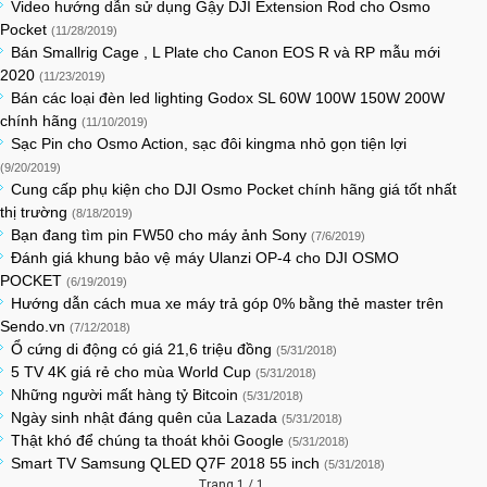
Video hướng dẫn sử dụng Gậy DJI Extension Rod cho Osmo
Pocket
(11/28/2019)
Bán Smallrig Cage , L Plate cho Canon EOS R và RP mẫu mới
2020
(11/23/2019)
Bán các loại đèn led lighting Godox SL 60W 100W 150W 200W
chính hãng
(11/10/2019)
Sạc Pin cho Osmo Action, sạc đôi kingma nhỏ gọn tiện lợi
(9/20/2019)
Cung cấp phụ kiện cho DJI Osmo Pocket chính hãng giá tốt nhất
thị trường
(8/18/2019)
Bạn đang tìm pin FW50 cho máy ảnh Sony
(7/6/2019)
Đánh giá khung bảo vệ máy Ulanzi OP-4 cho DJI OSMO
POCKET
(6/19/2019)
Hướng dẫn cách mua xe máy trả góp 0% bằng thẻ master trên
Sendo.vn
(7/12/2018)
Ổ cứng di động có giá 21,6 triệu đồng
(5/31/2018)
5 TV 4K giá rẻ cho mùa World Cup
(5/31/2018)
Những người mất hàng tỷ Bitcoin
(5/31/2018)
Ngày sinh nhật đáng quên của Lazada
(5/31/2018)
Thật khó để chúng ta thoát khỏi Google
(5/31/2018)
Smart TV Samsung QLED Q7F 2018 55 inch
(5/31/2018)
Trang 1 / 1