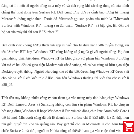
đáng có khi một số người dùng mua máy về và thất vọng khi các ứng dụng cũ của mình
chẳng thể hoạt động trên
Surface
RT.
Dell cũng từng đưa ra cảnh báo tương tự nhưng
Microosft không nghe theo
. Trước đó
Microsoft
gọi sản phẩm của mình là "Microsoft
Surface with
Windows RT
", nhưng sau đổi thành "Surface RT", và bây giờ, lên đến thế
hệ hai của máy thì chỉ còn là "Surface 2".
Bên cạnh việc không tương thích với app cũ viết cho hệ điều hành x86 truyền thống, cái
tên "Surface RT" hay "Windows RT" cũng không có ý nghĩa gì với người dùng. Họ đơn
giản không phân biệt được Windows RT thì khác gì so với phiên bản
Windows 8
thường
khi mà cả hai đều có giao diện Modern với các ô vuông, và cả hai cũng sở hữu giao diện
Desktop truyền thống. Người tiêu dùng khó có thể biết được rằng Windows RT được viết
cho các vi xử lí với kiến trúc
ARM
, còn bản Windows thường thì viết cho các vi xử lí
x86_64.
Tính đến nay không nhiều công ty còn tham gia vào mảng máy tính bảng chạy Windows
RT. Dell, Lenovo, Asus và Samsung không còn làm sản phẩm Windows RT, họ chuyển
hết sang dùng Windows 8 hoặc
Windows 8 Pro
với các dòng chip Inte Atom hoặc Core i
thế hệ mới.
Microsoft cũng đã tiết lộ doanh thu Surface chỉ là 853 triệu USD, thấp hơn
phí giải quyết tồn kho và quảng cáo
. Bây giờ chỉ còn lại Microsoft là còn bám trụ với
chiếc Surface 2 mà thôi, ngoài ra Nokia cũng có thể sẽ tham gia vào cuộc chơi với
chiếc