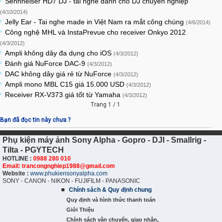
Sennheiser HD7 DJ - tai nghe dành cho DJ chuyên nghiệp
(4/10/2014)
Jelly Ear - Tai nghe made in Việt Nam ra mắt công chúng
(4/6/2014)
Công nghệ MHL và InstaPrevue cho receiver Onkyo 2012
(4/3/2012)
Ampli không dây đa dụng cho iOS
(4/3/2012)
Đánh giá NuForce DAC-9
(4/3/2012)
DAC không dây giá rẻ từ NuForce
(4/3/2012)
Ampli mono MBL C15 giá 15.000 USD
(4/3/2012)
Receiver RX-V373 giá tốt từ Yamaha
(4/3/2012)
Trang 1 / 1
Bạn đã đọc tin này chưa ?
Phụ kiện máy ảnh Sony Alpha - Gopro - DJI - Smallrig -
Tilta - PGYTECH
HOTLINE :
0988 280 010
Email: trancongnghiep1988@gmail.com
Website :
www.phukiensonyalpha.com
SONY - CANON - NIKON - FUJIFILM - PANASONIC
Chính sách & Quy định chung
Quy định và hình thức thanh toán
Giới Thiệu
Chính sách vận chuyển, giao nhận,