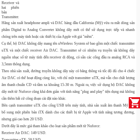
Receiver và
hai phiên
bản
Transmitter.
Hãng sản xuất headphone ampli và DAC hàng đầu California (Mỹ) vừa ra mắt dòng sản
phẩm Digital to Analog Converter không dây mới có thể sử dụng trực tiếp và nhanh
chóng trên máy tính hoặc các thiết bị của Apple với giá "mềm".
Cụ thể, bộ DAC không dây mang tên uWireless System sẽ bao gồm một chiếc transmitter
uTX và một chiếc receiver Air DAC. Transmitter sẽ có nhiệm vụ truyền tải không dây
nguồn nhạc số từ máy tính đến receiver di động, có sẵn các cổng đầu ra analog RCA và
3,5mm thông dụng.
Theo nhà sản xuất, đường truyền không dây này có băng thông và tốc độ đủ cho 4 chiếc
Air DAC có thể hoạt động cùng lúc, với chỉ một transmitter uTX, mà vẫn cho chất lượng
âm thanh chuẩn CD và tầm xa khoảng 15-30 m. Ngoài ra, việc sử dụng bộ DAC không
dây mới từ Nuforce cũng khá đơn giản với tính năng "plug and play" tiện dụng mà không
cần thêm bất cứ công đoạn cài đặt nào khác.
Bên cạnh transmitter uTX cho cổng USB trên máy tính, nhà sản xuất âm thanh Mỹ còn
bổ sung một phiên bản iTX dành cho các thiết bị từ Apple với tính năng tương đương,
nhưng giá cao hơn 20 USD.
Dưới đây là mức giá tham khảo cho loạt sản phẩm mới từ Nuforce:
Receiver Air DAC: 149 USD.
Transmitter uTX: 59 USD.