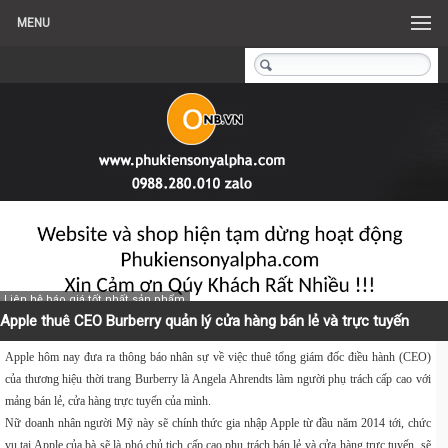
MENU
Liên hệ báo giá tốt nhất sản phẩm
Apple thuê CEO Burberry quản lý cửa hàng bán lẻ và trực tuyến
Apple
hôm nay đưa ra thông báo nhân sự về việc thuê tổng giám đốc điều hành (CEO)
của thương hiệu thời trang
Burberry
là
Angela Ahrendts
làm người phụ trách cấp cao với
mảng bán lẻ, cửa hàng trực tuyến của mình.
Nữ doanh nhân người Mỹ này sẽ chính thức gia nhập Apple từ đầu năm 2014 tới, chức
vụ tại Apple của bà sẽ là phó chủ tịch cấp cao phụ trách bán lẻ và cửa hàng trực tuyến, sẽ