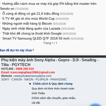
Hướng dẫn cách mua xe máy trả góp 0% bằng thẻ master trên
Sendo.vn
(7/12/2018)
Ổ cứng di động có giá 21,6 triệu đồng
(5/31/2018)
5 TV 4K giá rẻ cho mùa World Cup
(5/31/2018)
Những người mất hàng tỷ Bitcoin
(5/31/2018)
Ngày sinh nhật đáng quên của Lazada
(5/31/2018)
Thật khó để chúng ta thoát khỏi Google
(5/31/2018)
Smart TV Samsung QLED Q7F 2018 55 inch
(5/31/2018)
Trang 1 / 1
Bạn đã đọc tin này chưa ?
Phụ kiện máy ảnh Sony Alpha - Gopro - DJI - Smallrig -
Tilta - PGYTECH
HOTLINE :
0988 280 010
Email: trancongnghiep1988@gmail.com
Website :
www.phukiensonyalpha.com
SONY - CANON - NIKON - FUJIFILM - PANASONIC
Chính sách & Quy định chung
Quy định và hình thức thanh toán
Giới Thiệu
Chính sách vận chuyển, giao nhận,
cài đặt