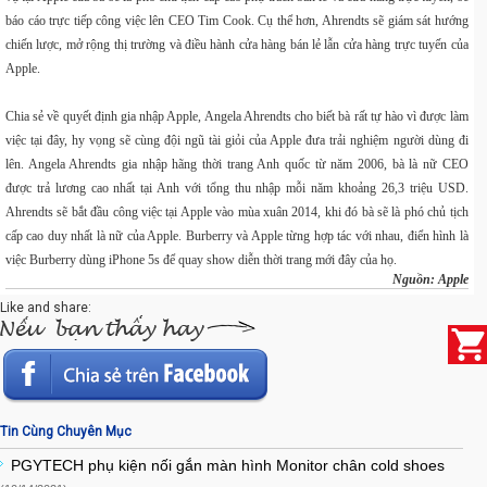
báo cáo trực tiếp công việc lên CEO
Tim Cook
. Cụ thể hơn, Ahrendts sẽ giám sát hướng
chiến lược, mở rộng thị trường và điều hành cửa hàng bán lẻ lẫn cửa hàng trực tuyến của
Apple.
Chia sẻ về quyết định gia nhập Apple, Angela Ahrendts cho biết bà rất tự hào vì được làm
việc tại đây, hy vọng sẽ cùng đội ngũ tài giỏi của Apple đưa trải nghiệm người dùng đi
lên. Angela Ahrendts gia nhập hãng thời trang Anh quốc từ năm 2006, bà là nữ CEO
được trả lương cao nhất tại Anh với tổng thu nhập mỗi năm khoảng 26,3 triệu USD.
Ahrendts sẽ bắt đầu công việc tại Apple vào mùa xuân 2014, khi đó bà sẽ là phó chủ tịch
cấp cao duy nhất là nữ của Apple. Burberry và Apple từng hợp tác với nhau, điển hình là
việc Burberry dùng iPhone 5s để quay show diễn thời trang mới đây của họ.
Nguồn:
Apple
Like and share:
Tin Cùng Chuyên Mục
PGYTECH phụ kiện nối gắn màn hình Monitor chân cold shoes