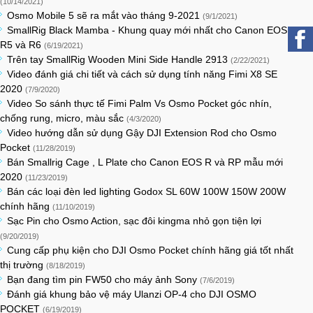
(10/14/2021)
Osmo Mobile 5 sẽ ra mắt vào tháng 9-2021
(9/1/2021)
SmallRig Black Mamba - Khung quay mới nhất cho Canon EOS
R5 và R6
(6/19/2021)
Trên tay SmallRig Wooden Mini Side Handle 2913
(2/22/2021)
Video đánh giá chi tiết và cách sử dụng tính năng Fimi X8 SE
2020
(7/9/2020)
Video So sánh thực tế Fimi Palm Vs Osmo Pocket góc nhín,
chống rung, micro, màu sắc
(4/3/2020)
Video hướng dẫn sử dụng Gậy DJI Extension Rod cho Osmo
Pocket
(11/28/2019)
Bán Smallrig Cage , L Plate cho Canon EOS R và RP mẫu mới
2020
(11/23/2019)
Bán các loại đèn led lighting Godox SL 60W 100W 150W 200W
chính hãng
(11/10/2019)
Sạc Pin cho Osmo Action, sạc đôi kingma nhỏ gọn tiện lợi
(9/20/2019)
Cung cấp phụ kiện cho DJI Osmo Pocket chính hãng giá tốt nhất
thị trường
(8/18/2019)
Bạn đang tìm pin FW50 cho máy ảnh Sony
(7/6/2019)
Đánh giá khung bảo vệ máy Ulanzi OP-4 cho DJI OSMO
POCKET
(6/19/2019)