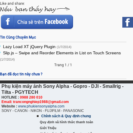
Like and share:
Tin Cùng Chuyên Mục
Lazy Load XT jQuery Plugin
(1/7/2014)
Slip.js – Swipe and Reorder Elements in List on Touch Screens
(1/7/2014)
Trang 1 / 1
Bạn đã đọc tin này chưa ?
Phụ kiện máy ảnh Sony Alpha - Gopro - DJI - Smallrig -
Tilta - PGYTECH
HOTLINE :
0988 280 010
Email: trancongnghiep1988@gmail.com
Website :
www.phukiensonyalpha.com
SONY - CANON - NIKON - FUJIFILM - PANASONIC
Chính sách & Quy định chung
Quy định và hình thức thanh toán
Giới Thiệu