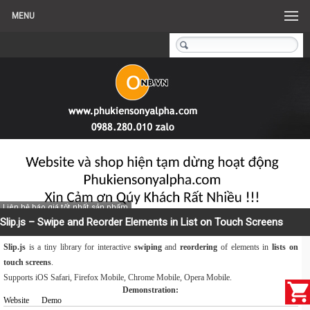
MENU
Liên hệ báo giá tốt nhất sản phẩm
Slip.js – Swipe and Reorder Elements in List on Touch Screens
Slip.js
is a tiny library for interactive
swiping
and
reordering
of elements in
lists on
touch screens
.
Supports iOS Safari, Firefox Mobile, Chrome Mobile, Opera Mobile.
Demonstration:
Website
Demo