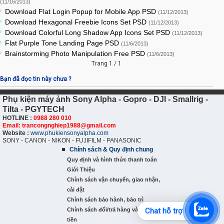
(11/16/2013)
Download Flat Login Popup for Mobile App PSD
(11/12/2013)
Download Hexagonal Freebie Icons Set PSD
(11/12/2013)
Download Colorful Long Shadow App Icons Set PSD
(11/12/2013)
Flat Purple Tone Landing Page PSD
(11/6/2013)
Brainstorming Photo Manipulation Free PSD
(11/6/2013)
Trang 1 / 1
Bạn đã đọc tin này chưa ?
Phụ kiện máy ảnh Sony Alpha - Gopro - DJI - Smallrig -
Tilta - PGYTECH
HOTLINE :
0988 280 010
Email: trancongnghiep1988@gmail.com
Website :
www.phukiensonyalpha.com
SONY - CANON - NIKON - FUJIFILM - PANASONIC
Chính sách & Quy định chung
Quy định và hình thức thanh toán
Giới Thiệu
Chính sách vận chuyển, giao nhận,
cài đặt
Chính sách bảo hành, bảo trì
Chính sách đổi/trả hàng và hoàn
Chat hỗ trợ
tiền