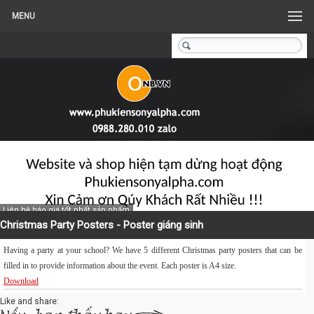
MENU
Liên hệ báo giá tốt nhất sản phẩm
Christmas Party Posters - Poster giáng sinh
Having a party at your school? We have 5 different Christmas party posters that can be
filled in to provide information about the event. Each poster is A4 size.
Download
Like and share: