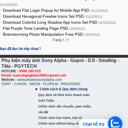
(11/16/2013)
Download Flat Login Popup for Mobile App PSD
(11/12/2013)
Download Hexagonal Freebie Icons Set PSD
(11/12/2013)
Download Colorful Long Shadow App Icons Set PSD
(11/12/2013)
Flat Purple Tone Landing Page PSD
(11/6/2013)
Brainstorming Photo Manipulation Free PSD
(11/6/2013)
Trang 1 / 1
Bạn đã đọc tin này chưa ?
Phụ kiện máy ảnh Sony Alpha - Gopro - DJI - Smallrig -
Tilta - PGYTECH
HOTLINE :
0988 280 010
Email: trancongnghiep1988@gmail.com
Website :
www.phukiensonyalpha.com
SONY - CANON - NIKON - FUJIFILM - PANASONIC
Chính sách & Quy định chung
Quy định và hình thức thanh toán
Giới Thiệu
Chính sách vận chuyển, giao nhận,
cài đặt
Chính sách bảo hành, bảo trì
Chính sách đổi/trả hàng và hoàn
Chat hỗ trợ