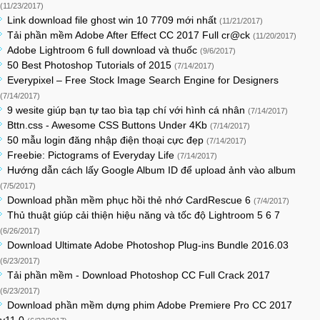
(11/23/2017)
Link download file ghost win 10 7709 mới nhất
(11/21/2017)
Tải phần mềm Adobe After Effect CC 2017 Full cr@ck
(11/20/2017)
Adobe Lightroom 6 full download và thuốc
(9/6/2017)
50 Best Photoshop Tutorials of 2015
(7/14/2017)
Everypixel – Free Stock Image Search Engine for Designers
(7/14/2017)
9 wesite giúp bạn tự tao bìa tạp chí với hình cá nhân
(7/14/2017)
Bttn.css - Awesome CSS Buttons Under 4Kb
(7/14/2017)
50 mẫu login đăng nhập điện thoại cực đẹp
(7/14/2017)
Freebie: Pictograms of Everyday Life
(7/14/2017)
Hướng dẫn cách lấy Google Album ID để upload ảnh vào album
(7/5/2017)
Download phần mềm phục hồi thẻ nhớ CardRescue 6
(7/4/2017)
Thủ thuật giúp cải thiện hiệu năng và tốc độ Lightroom 5 6 7
(6/26/2017)
Download Ultimate Adobe Photoshop Plug-ins Bundle 2016.03
(6/23/2017)
Tải phần mềm - Download Photoshop CC Full Crack 2017
(6/23/2017)
Download phần mềm dựng phim Adobe Premiere Pro CC 2017
v11.0