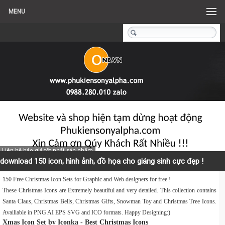
MENU
Liên hệ báo giá tốt nhất sản phẩm
download 150 icon, hình ảnh, đồ họa cho giáng sinh cực đẹp !
150 Free Christmas Icon Sets for Graphic and Web designers for free !
These Christmas Icons are Extremely beautiful and very detailed. This collection contains
Santa Claus, Christmas Bells, Christmas Gifts, Snowman Toy and Christmas Tree Icons.
Availiable in PNG AI EPS SVG and ICO formats. Happy Designing:)
Xmas Icon Set by Iconka - Best Christmas Icons