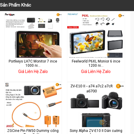
Sản Phẩm Khác
Portkeys LH7C Monitor 7 ince
Feelworld P6XL Monior 6 ince
1000 ni...
1200 ni...
Giá Liên Hệ Zalo
Giá Liên Hệ Zalo
ZGCine Pin FW50 Dummy cổng
Sony Alpha ZV-E10 II Dán cường