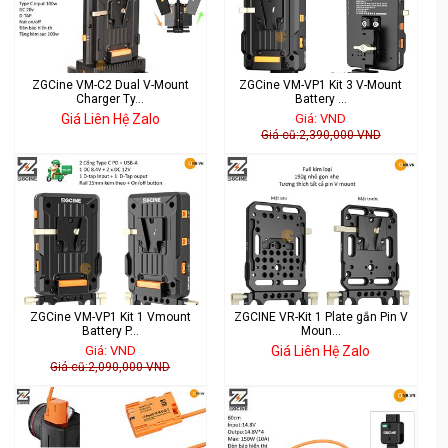
ZGCine VM-C2 Dual V-Mount
ZGCine VM-VP1 Kit 3 V-Mount
Charger Ty...
Battery ...
Giá Liên Hệ Zalo
Giá: VND
Giá cũ:2,390,000 VND
ZGCine VM-VP1 Kit 1 Vmount
ZGCINE VR-Kit 1 Plate gắn Pin V
Battery P...
Moun...
Giá: VND
Giá Liên Hệ Zalo
Giá cũ:2,090,000 VND