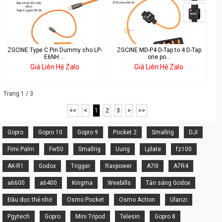
ZGCINE Type C Pin Dummy cho LP-
ZGCINE MD-P4 D-Tap to 4 D-Tap
E6NH ...
one po...
Giá Liên Hệ Zalo
Giá Liên Hệ Zalo
Trang 1 / 3
<<
<
1
2
3
>
>>
Gopro
Gopro 10
Gopro 9
Pocket 2
Smallrig
DJI
Fimi Palm
Fw50
Smallrig
Uurig
Lplate
fz100
AK-R1
Godox
Trigger
Ravpower
A7III
A7R4
a6600
a6400
Kingma
Weebills
Tản sáng Godox
Đầu đọc thẻ nhớ
Osmo Pocket
Osmo Action
Ulanzi
Pgytech
Gopro
Mini Tripod
Telesin
Gopro 8