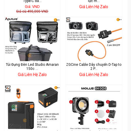
Type-C dà...
lực m...
Giá: VND
Giá Liên Hệ Zalo
Giá cũ:490,000 VND
Túi Đựng Đèn Led Studio Amaran
ZGCine Cable Dây chuyển D-Tap to
150c ...
2 P...
Giá Liên Hệ Zalo
Giá Liên Hệ Zalo