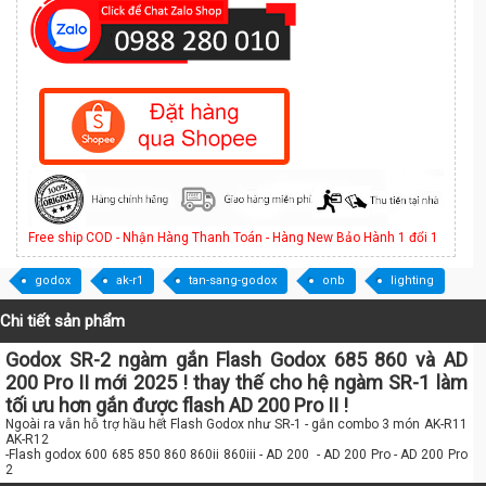
Free ship COD - Nhận Hàng Thanh Toán - Hàng New Bảo Hành 1 đổi 1
godox
ak-r1
tan-sang-godox
onb
lighting
Chi tiết sản phẩm
Godox SR-2 ngàm gắn Flash Godox 685 860 và AD
200 Pro II mới 2025 ! thay thế cho hệ ngàm SR-1 làm
tối ưu hơn gắn được flash AD 200 Pro II !
Ngoài ra vẫn hỗ trợ hầu hết Flash Godox như SR-1 - gắn combo 3 món AK-R11
AK-R12
-Flash godox 600 685 850 860 860ii 860iii - AD 200 - AD 200 Pro - AD 200 Pro
2