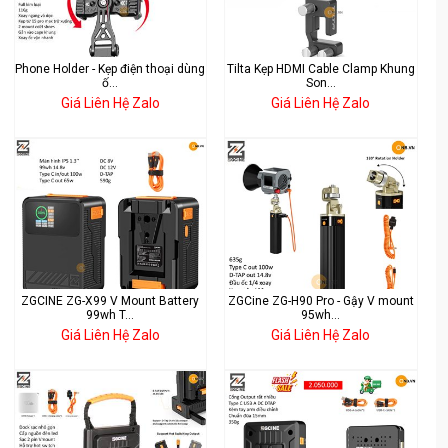
Phone Holder - Kẹp điện thoại dùng
Tilta Kẹp HDMI Cable Clamp Khung
ố...
Son...
Giá Liên Hệ Zalo
Giá Liên Hệ Zalo
ZGCINE ZG-X99 V Mount Battery
ZGCine ZG-H90 Pro - Gậy V mount
99wh T...
95wh...
Giá Liên Hệ Zalo
Giá Liên Hệ Zalo