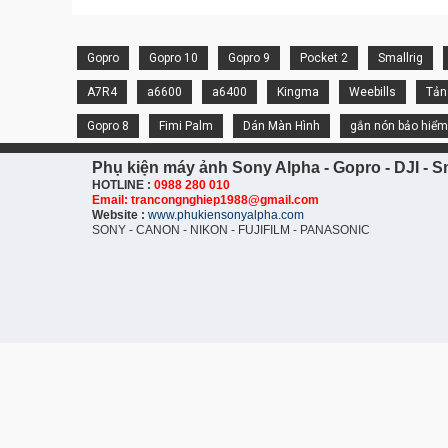
Gopro
Gopro 10
Gopro 9
Pocket 2
Smallrig
A7R4
a6600
a6400
Kingma
Weebills
Tản
Gopro 8
Fimi Palm
Dán Màn Hình
gắn nón bảo hiểm
Phụ kiện máy ảnh Sony Alpha - Gopro - DJI - Sm
HOTLINE :
0988 280 010
Email: trancongnghiep1988@gmail.com
Website :
www.phukiensonyalpha.com
SONY - CANON - NIKON - FUJIFILM - PANASONIC