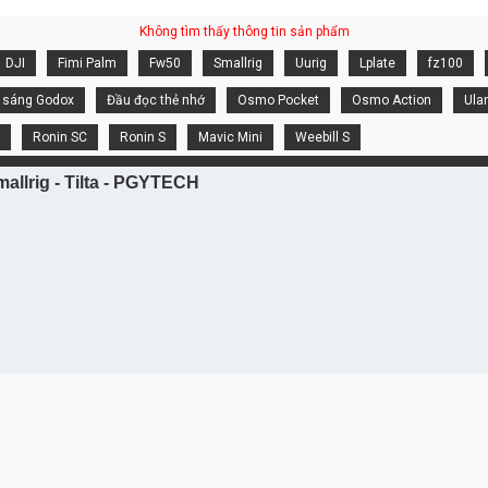
Không tìm thấy thông tin sản phẩm
DJI
Fimi Palm
Fw50
Smallrig
Uurig
Lplate
fz100
 sáng Godox
Đầu đọc thẻ nhớ
Osmo Pocket
Osmo Action
Ula
Ronin SC
Ronin S
Mavic Mini
Weebill S
allrig - Tilta - PGYTECH