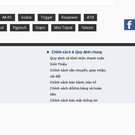
AK-R1
Godox
Trigger
Ravpower
A7III
nzi
Pgytech
Gopro
Mini Tripod
Telesin
Chính sách & Quy định chung
Quy định và hình thức thanh toán
Giới Thiệu
Chính sách vận chuyển, giao nhận,
cài đặt
Chính sách bảo hành, bảo trì
Chính sách đổi/trả hàng và hoàn
tiền
Chính sách bảo mật thông tin