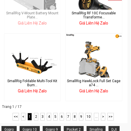
SmallRig V-Mount Battery Mount
SmallRig RF 10C Focusable
Plate...
Transforme...
Giá Liên Hệ Zalo
Giá Liên Hệ Zalo
SmallRig Foldable Multi-Tool Kit
SmallRig HawkLock Full Set Cage
Bum...
a74 ...
Giá Liên Hệ Zalo
Giá Liên Hệ Zalo
Trang 1 / 17
<<
<
1
2
3
4
5
6
7
8
9
10
...
>
>>
Gopro
Gopro 10
Gopro 9
Pocket 2
Smallrig
DJI