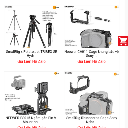
SmallRig x Potato Jet TRIBEX SE
Neewer CA011 Cage khung bảo vệ
Hydr...
Sony ...
Giá Liên Hệ Zalo
Giá Liên Hệ Zalo
NEEWER PS015 Ngàm gắn Pin V-
SmallRig Rhinoceros Cage Sony
Mount nh...
Alpha ...
Giá Liên Hệ Zalo
Giá Liên Hệ Zalo