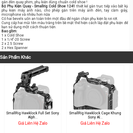
gắn đèn quay phim, phụ kiện dùng chuẩn cold shoe !
Bộ Phụ Kiện Quay - Smallrig Cold Shoe 1241
thiết kế gắn trực tiếp vào bất kỳ
phụ kiện máy ảnh nào, cho phép gắn trên máy ảnh đèn, tay cầm giày,
microphone và nhiều hơn nữa
Có hai bevels uốn an toàn trên một đầu để ngăn chặn phụ kiện bị rơi rớt.
Cung cấp hai mũi tên màu trắng trên bề mặt thể hiện cách lắp đặt phụ kiện để
bạn sử dụng một cách thuận tiện.
Bao gồm:
1 x Cold Shoe
1 x 1/4"-20 Screw
2 x 2.5 Screw
2 x Hex Spanner
Sản Phẩm Khác
SmallRig Hawklock Full Set Sony
SmallRig Hawklock Cage Khung
Alph...
Sony Al...
Giá Liên Hệ Zalo
Giá Liên Hệ Zalo