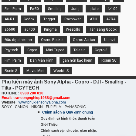
Fimi Palm
Fw50
Smallrig
Uurig
Lplate
fz100
AK-R1
Godox
Trigger
Ravpower
A7III
A7R4
a6600
a6400
Kingma
Weebills
Tản sáng Godox
Đầu đọc thẻ nhớ
Osmo Pocket
Osmo Action
Ulanzi
Pgytech
Gopro
Mini Tripod
Telesin
Gopro 8
Fimi Palm
Dán Màn Hình
gắn nón bảo hiểm
Ronin SC
Ronin S
Mavic Mini
Weebill S
Phụ kiện máy ảnh Sony Alpha - Gopro - DJI - Smallrig -
Tilta - PGYTECH
HOTLINE :
0988 280 010
Email: trancongnghiep1988@gmail.com
Website :
www.phukiensonyalpha.com
SONY - CANON - NIKON - FUJIFILM - PANASONIC
Chính sách & Quy định chung
Quy định và hình thức thanh toán
Giới Thiệu
Chính sách vận chuyển, giao nhận,