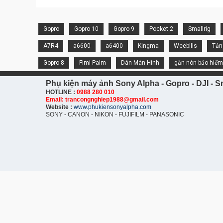
Gopro
Gopro 10
Gopro 9
Pocket 2
Smallrig
A7R4
a6600
a6400
Kingma
Weebills
Tản
Gopro 8
Fimi Palm
Dán Màn Hình
gắn nón bảo hiểm
Phụ kiện máy ảnh Sony Alpha - Gopro - DJI - Sm
HOTLINE :
0988 280 010
Email: trancongnghiep1988@gmail.com
Website :
www.phukiensonyalpha.com
SONY - CANON - NIKON - FUJIFILM - PANASONIC