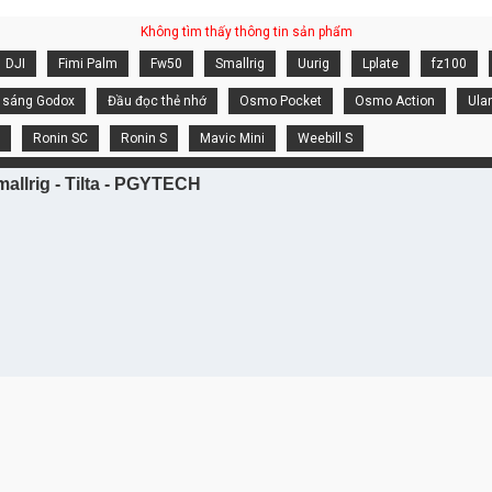
Không tìm thấy thông tin sản phẩm
DJI
Fimi Palm
Fw50
Smallrig
Uurig
Lplate
fz100
 sáng Godox
Đầu đọc thẻ nhớ
Osmo Pocket
Osmo Action
Ula
Ronin SC
Ronin S
Mavic Mini
Weebill S
allrig - Tilta - PGYTECH