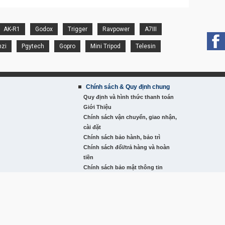
AK-R1
Godox
Trigger
Ravpower
A7III
nzi
Pgytech
Gopro
Mini Tripod
Telesin
Chính sách & Quy định chung
Quy định và hình thức thanh toán
Giới Thiệu
Chính sách vận chuyển, giao nhận,
cài đặt
Chính sách bảo hành, bảo trì
Chính sách đổi/trả hàng và hoàn
tiền
Chính sách bảo mật thông tin