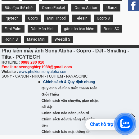
Đầu đọc thẻ nhớ
Osmo Pocket
Osmo Action
Ulanzi
Pgytech
Gopro
Mini Tripod
Telesin
Gopro 8
Fimi Palm
Dán Màn Hình
gắn nón bảo hiểm
Ronin SC
Ronin S
Mavic Mini
Weebill S
Phụ kiện máy ảnh Sony Alpha - Gopro - DJI - Smallrig -
Tilta - PGYTECH
HOTLINE :
0988 280 010
Email: trancongnghiep1988@gmail.com
Website :
www.phukiensonyalpha.com
SONY - CANON - NIKON - FUJIFILM - PANASONIC
Chính sách & Quy định chung
Quy định và hình thức thanh toán
Giới Thiệu
Chính sách vận chuyển, giao nhận,
cài đặt
Chính sách bảo hành, bảo trì
Chính sách đổi/trả hàng và hoàn
Chat hỗ trợ
tiền
Chính sách bảo mật thông tin