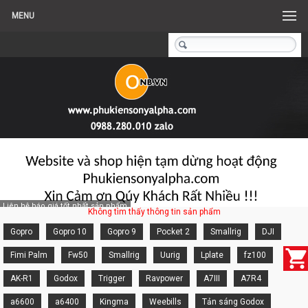
MENU
Liên hệ báo giá tốt nhất sản phẩm
Không tìm thấy thông tin sản phẩm
Gopro
Gopro 10
Gopro 9
Pocket 2
Smallrig
DJI
Fimi Palm
Fw50
Smallrig
Uurig
Lplate
fz100
AK-R1
Godox
Trigger
Ravpower
A7III
A7R4
a6600
a6400
Kingma
Weebills
Tản sáng Godox