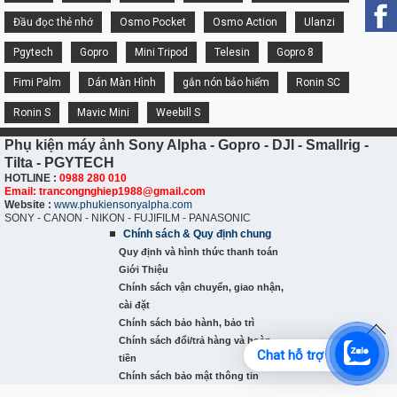
Đầu đọc thẻ nhớ
Osmo Pocket
Osmo Action
Ulanzi
Pgytech
Gopro
Mini Tripod
Telesin
Gopro 8
Fimi Palm
Dán Màn Hình
gắn nón bảo hiểm
Ronin SC
Ronin S
Mavic Mini
Weebill S
Phụ kiện máy ảnh Sony Alpha - Gopro - DJI - Smallrig -
Tilta - PGYTECH
HOTLINE :
0988 280 010
Email: trancongnghiep1988@gmail.com
Website :
www.phukiensonyalpha.com
SONY - CANON - NIKON - FUJIFILM - PANASONIC
Chính sách & Quy định chung
Quy định và hình thức thanh toán
Giới Thiệu
Chính sách vận chuyển, giao nhận,
cài đặt
Chính sách bảo hành, bảo trì
Chính sách đổi/trả hàng và hoàn
Chat hỗ trợ
tiền
Chính sách bảo mật thông tin