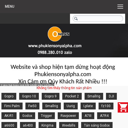
MENU
Liên hệ báo giá tốt nhất sản phẩm
Không tìm thấy thông tin sản phẩm
Gopro
Gopro 10
Gopro 9
Pocket 2
Smallrig
DJI
Fimi Palm
Fw50
Smallrig
Uurig
Lplate
fz100
AK-R1
Godox
Trigger
Ravpower
A7III
A7R4
a6600
a6400
Kingma
Weebills
Tản sáng Godox