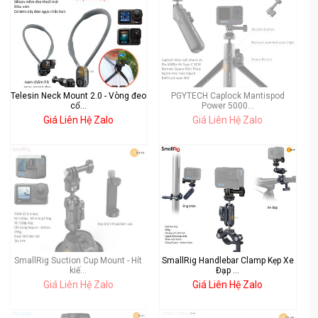
Telesin Neck Mount 2.0 - Vòng đeo
PGYTECH Caplock Mantispod
cổ...
Power 5000...
Giá Liên Hệ Zalo
Giá Liên Hệ Zalo
SmallRig Suction Cup Mount - Hít
SmallRig Handlebar Clamp Kẹp Xe
kiế...
Đạp ...
Giá Liên Hệ Zalo
Giá Liên Hệ Zalo