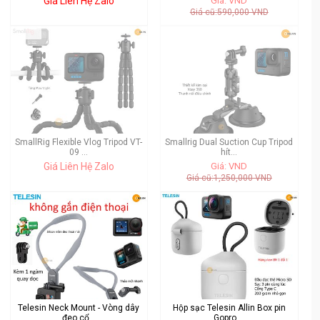
Giá Liên Hệ Zalo
Giá: VND
Giá cũ:590,000 VND
SmallRig Flexible Vlog Tripod VT-
Smallrig Dual Suction Cup Tripod
09 ...
hít...
Giá Liên Hệ Zalo
Giá: VND
Giá cũ:1,250,000 VND
Telesin Neck Mount - Vòng dây
Hộp sạc Telesin Allin Box pin
đeo cổ...
Gopro ...