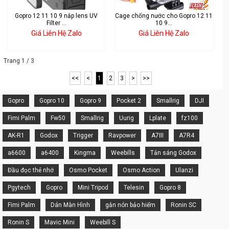
Gopro 12 11 10 9 nắp lens UV
Cage chống nước cho Gopro 12 11
Filter ...
10 9...
Giá Liên Hệ Zalo
Giá Liên Hệ Zalo
Trang 1 / 3
<<
<
1
2
3
>
>>
Gopro
Gopro 10
Gopro 9
Pocket 2
Smallrig
DJI
Fimi Palm
Fw50
Smallrig
Uurig
Lplate
fz100
AK-R1
Godox
Trigger
Ravpower
A7III
A7R4
a6600
a6400
Kingma
Weebills
Tản sáng Godox
Đầu đọc thẻ nhớ
Osmo Pocket
Osmo Action
Ulanzi
Pgytech
Gopro
Mini Tripod
Telesin
Gopro 8
Fimi Palm
Dán Màn Hình
gắn nón bảo hiểm
Ronin SC
Ronin S
Mavic Mini
Weebill S