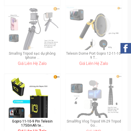
Smallrig Tripod sạc dự phòng
Telesin Dome Port Gopro 12-11-10-
Iphone ...
9 T...
Giá Liên Hệ Zalo
Giá Liên Hệ Zalo
Gopro 11-10-9 Pin Telesin
SmallRig Vlog Tripod VK-29 Tripod
1750mAh te...
Go...