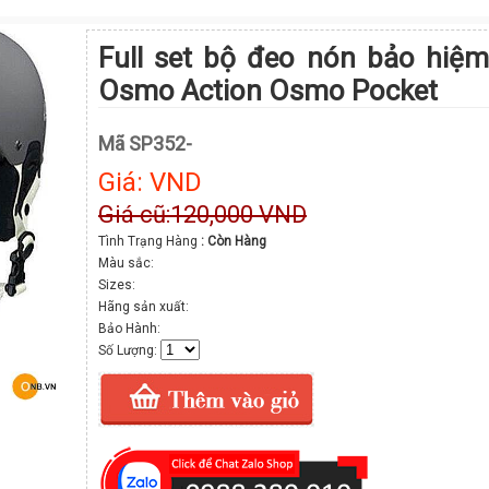
Full set bộ đeo nón bảo hiệ
Osmo Action Osmo Pocket
Mã SP352-
Giá: VND
Giá cũ:120,000 VND
Tình Trạng Hàng
: Còn Hàng
Màu sắc:
Sizes:
Hãng sản xuất:
Bảo Hành:
Số Lượng: