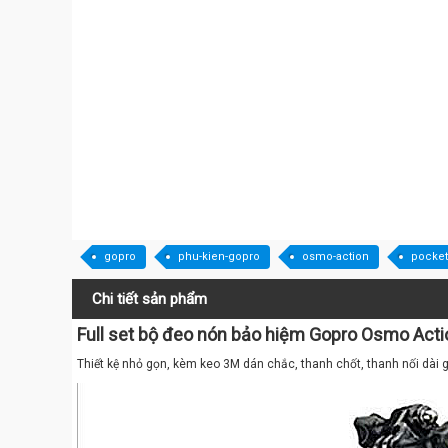
gopro
phu-kien-gopro
osmo-action
pocket
Chi tiết sản phẩm
Full set bộ đeo nón bảo hiệm Gopro Osmo Actio
Thiết kệ nhỏ gọn, kèm keo 3M dán chắc, thanh chốt, thanh nối dài 