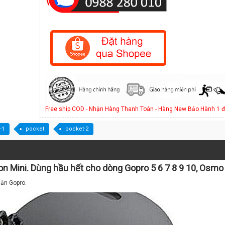
Free ship COD - Nhận Hàng Thanh Toán - Hàng New Bảo Hành 1 đ
-1
pocket
pocket-2
n Mini. Dùng hầu hết cho dòng Gopro 5 6 7 8 9 10, Osmo
gắn Gopro.