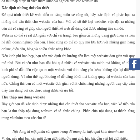
đã thu thập được từ việc tham khảo và nghiên cứu các website đó.
Xác định những thứ cần thiết
Để quá trình thiết kế web diễn ra càng suôn sẻ càng tốt, hãy xác định và phác họa ra
những thứ cần thiết cho website của bạn. Với vô số thể loại website, việc đặt ra những
tiêu chí rõ ràng sẽ giúp cho người thiết kế web dễ dàng đạt được những tiêu chí đó.
Website có thể sẽ rất đơn giản với chỉ vài trang, bao gồm cả những trang giới thiệu và liên
hệ đến doanh nghiệp của bạn. Hoặc cũng có thể có quy mô lớn hơn với những gian hàng
online, diễn đàn, blog và nhiều chức năng khác.
Nếu kinh phí hạn hẹp, bạn nên xác định chỉ hướng đến làm một website đơn giản với quy
mô nhỏ. Bởi vì nếu như bạn đòi hỏi quá nhiều về website của mình mà không có nhiều
kinh phí sẽ dẫn đến việc tạo ra một website với tính năng yếu kém, không tiện lợi đối với
người dùng. Và như thế người dùng sẽ dễ dàng bỏ đi mà không quay lại website của bạn
nữa. Chẳng thà bạn có một website đơn giản với ít chức năng nhưng người truy cập cảm
thấy tiện dụng với các chức năng được tối ưu tốt.
Thu thập nội dung website
Bây giờ bạn đã xác định được những thứ cần thiết cho website của bạn, việc kế tiếp của
bạn là thu thập nội dung website và tổ chức chúng. Phân chia nội dung ra thành từng
trang và nhóm theo các chủ đề.
Nội dung là một phần rất quan trọng để mang lại hiệu quả kinh doanh cao
Ví dụ, nếu như bạn cần một đoạn giới thiệu ở trang chủ, hãy bắt đầu viết lời giới thiệu.