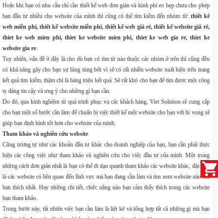
Hoặc khi bạn có nhu cầu chỉ cần thiết kế web đơn giản và kinh phí eo hẹp chưa cho phép
bạn đầu tư nhiều cho website của mình thì cũng có thể tìm kiếm đến nhóm từ:
thiết kế
web miễn phí, thiết kế website miễn phí, thiết kế web giá rẻ, thiết kế website giá rẻ,
thiet ke web mien phi, thiet ke website mien phi, thiet ke web gia re, thiet ke
website gia re
.
Tuy nhiên, vấn đề ở đây là cho dù bạn có tìm từ nào thuộc các nhóm ở trên thì cũng đều
có khả năng gây cho bạn sự lúng túng bởi vì sẽ có rất nhiều website xuất hiện trên trang
kết quả tìm kiếm, thậm chí là hàng triệu kết quả. Sẽ rất khó cho bạn để tìm được một công
ty đáng tin cậy và ưng ý cho những gì bạn cần.
Do đó, qua kinh nghiệm từ quá trình phục vụ các khách hàng, Viet Solution sẽ cung cấp
cho bạn một số bước cần làm để chuẩn bị việc thiết kế một website cho bạn với hi vọng sẽ
giúp bạn định hình tốt hơn cho website của mình.
Tham khảo và nghiên cứu website
Cũng tương tự như các khoản đầu tư khác cho doanh nghiệp của bạn, bạn cần phải thực
hiện các công việc như tham khảo và nghiên cứu cho việc đầu tư của mình. Một trong
những cách đơn giản nhất là bạn có thể đi dạo quanh tham khảo các website khác, đặc biệt
là các website có liên quan đến lĩnh vực mà bạn đang cần làm và tìm xem website nào mà
bạn thích nhất. Hay những chi tiết, chức năng nào bạn cảm thấy thích trong các website
bạn tham khảo.
Trong bước này, tất nhiên việc bạn cần làm là liệt kê và tổng hợp tất cả những gì mà bạn