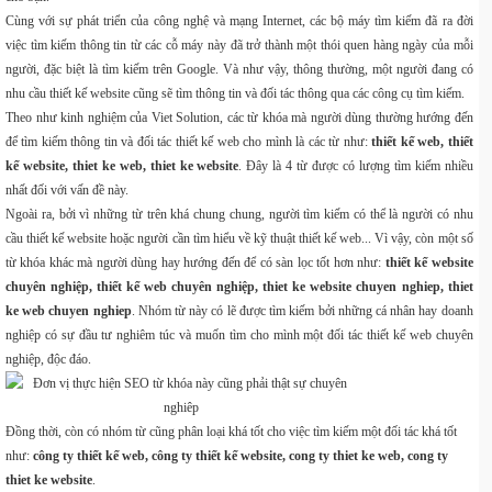
Cùng với sự phát triển của công nghệ và mạng Internet, các bộ máy tìm kiếm đã ra đời
việc tìm kiếm thông tin từ các cỗ máy này đã trở thành một thói quen hàng ngày của mỗi
người, đặc biệt là tìm kiếm trên Google. Và như vậy, thông thường, một người đang có
nhu cầu thiết kế website cũng sẽ tìm thông tin và đối tác thông qua các công cụ tìm kiếm.
Theo như kinh nghiệm của Viet Solution, các từ khóa mà người dùng thường hướng đến
để tìm kiếm thông tin và đối tác thiết kế web cho mình là các từ như:
thiết kế web, thiết
kế website, thiet ke web, thiet ke website
. Đây là 4 từ được có lượng tìm kiếm nhiều
nhất đối với vấn đề này.
Ngoài ra, bởi vì những từ trên khá chung chung, người tìm kiếm có thể là người có nhu
cầu thiết kế website hoặc người cần tìm hiểu về kỹ thuật thiết kế web... Vì vậy, còn một số
từ khóa khác mà người dùng hay hướng đến để có sàn lọc tốt hơn như:
thiết kế website
chuyên nghiệp, thiết kế web chuyên nghiệp, thiet ke website chuyen nghiep, thiet
ke web chuyen nghiep
. Nhóm từ này có lẽ được tìm kiếm bởi những cá nhân hay doanh
nghiệp có sự đầu tư nghiêm túc và muốn tìm cho mình một đối tác thiết kế web chuyên
nghiệp, độc đáo.
Đồng thời, còn có nhóm từ cũng phân loại khá tốt cho việc tìm kiếm một đối tác khá tốt
như:
công ty thiết kế web, công ty thiết kế website, cong ty thiet ke web, cong ty
thiet ke website
.