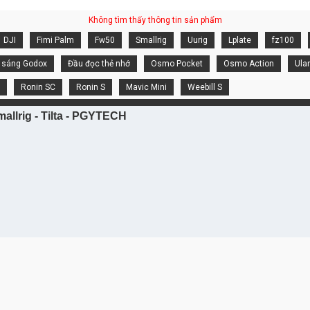
Không tìm thấy thông tin sản phẩm
DJI
Fimi Palm
Fw50
Smallrig
Uurig
Lplate
fz100
 sáng Godox
Đầu đọc thẻ nhớ
Osmo Pocket
Osmo Action
Ula
Ronin SC
Ronin S
Mavic Mini
Weebill S
allrig - Tilta - PGYTECH