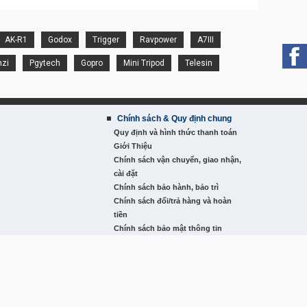
AK-R1
Godox
Trigger
Ravpower
A7III
nzi
Pgytech
Gopro
Mini Tripod
Telesin
Chính sách & Quy định chung
Quy định và hình thức thanh toán
Giới Thiệu
Chính sách vận chuyển, giao nhận,
cài đặt
Chính sách bảo hành, bảo trì
Chính sách đổi/trả hàng và hoàn
tiền
Chính sách bảo mật thông tin