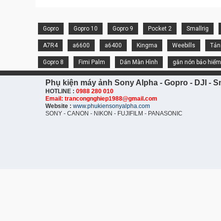
Gopro
Gopro 10
Gopro 9
Pocket 2
Smallrig
A7R4
a6600
a6400
Kingma
Weebills
Tản
Gopro 8
Fimi Palm
Dán Màn Hình
gắn nón bảo hiểm
Phụ kiện máy ảnh Sony Alpha - Gopro - DJI - Sm
HOTLINE :
0988 280 010
Email: trancongnghiep1988@gmail.com
Website :
www.phukiensonyalpha.com
SONY - CANON - NIKON - FUJIFILM - PANASONIC