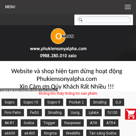
MENU
Liên hệ báo giá tốt nhất sản phẩm
Không tìm thấy thông tin sản phẩm
Gopro
Gopro 10
Gopro 9
Pocket 2
Smallrig
DJI
Fimi Palm
Fw50
Smallrig
Uurig
Lplate
fz100
AK-R1
Godox
Trigger
Ravpower
A7III
A7R4
a6600
a6400
Kingma
Weebills
Tản sáng Godox