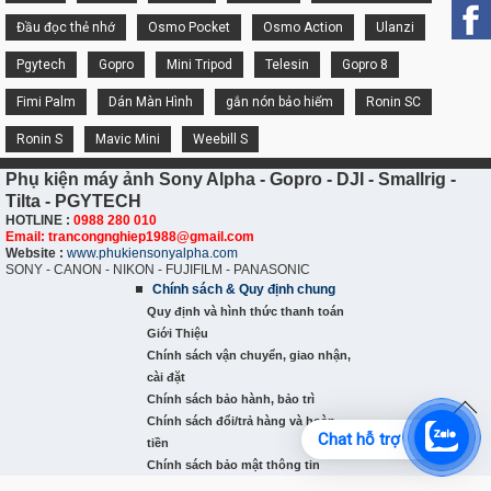
Đầu đọc thẻ nhớ
Osmo Pocket
Osmo Action
Ulanzi
Pgytech
Gopro
Mini Tripod
Telesin
Gopro 8
Fimi Palm
Dán Màn Hình
gắn nón bảo hiểm
Ronin SC
Ronin S
Mavic Mini
Weebill S
Phụ kiện máy ảnh Sony Alpha - Gopro - DJI - Smallrig -
Tilta - PGYTECH
HOTLINE :
0988 280 010
Email: trancongnghiep1988@gmail.com
Website :
www.phukiensonyalpha.com
SONY - CANON - NIKON - FUJIFILM - PANASONIC
Chính sách & Quy định chung
Quy định và hình thức thanh toán
Giới Thiệu
Chính sách vận chuyển, giao nhận,
cài đặt
Chính sách bảo hành, bảo trì
Chính sách đổi/trả hàng và hoàn
Chat hỗ trợ
tiền
Chính sách bảo mật thông tin