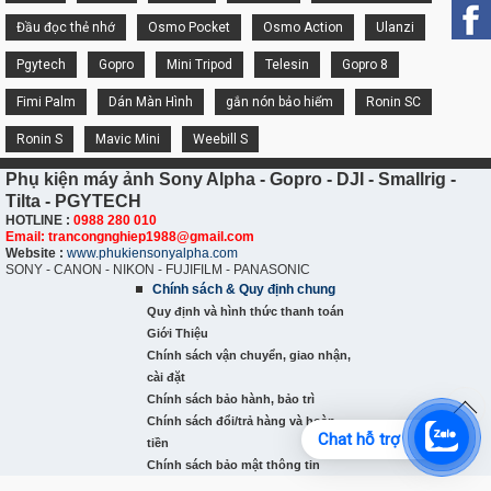
Đầu đọc thẻ nhớ
Osmo Pocket
Osmo Action
Ulanzi
Pgytech
Gopro
Mini Tripod
Telesin
Gopro 8
Fimi Palm
Dán Màn Hình
gắn nón bảo hiểm
Ronin SC
Ronin S
Mavic Mini
Weebill S
Phụ kiện máy ảnh Sony Alpha - Gopro - DJI - Smallrig -
Tilta - PGYTECH
HOTLINE :
0988 280 010
Email: trancongnghiep1988@gmail.com
Website :
www.phukiensonyalpha.com
SONY - CANON - NIKON - FUJIFILM - PANASONIC
Chính sách & Quy định chung
Quy định và hình thức thanh toán
Giới Thiệu
Chính sách vận chuyển, giao nhận,
cài đặt
Chính sách bảo hành, bảo trì
Chính sách đổi/trả hàng và hoàn
Chat hỗ trợ
tiền
Chính sách bảo mật thông tin