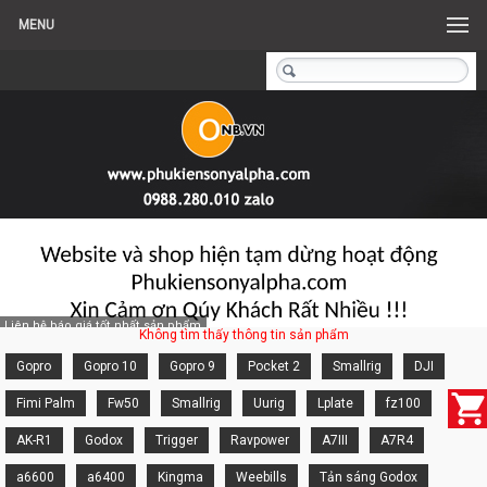
MENU
Liên hệ báo giá tốt nhất sản phẩm
Không tìm thấy thông tin sản phẩm
Gopro
Gopro 10
Gopro 9
Pocket 2
Smallrig
DJI
Fimi Palm
Fw50
Smallrig
Uurig
Lplate
fz100
AK-R1
Godox
Trigger
Ravpower
A7III
A7R4
a6600
a6400
Kingma
Weebills
Tản sáng Godox