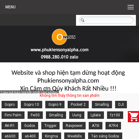
MENU
Liên hệ báo giá tốt nhất sản phẩm
Không tìm thấy thông tin sản phẩm
Gopro
Gopro 10
Gopro 9
Pocket 2
Smallrig
DJI
Fimi Palm
Fw50
Smallrig
Uurig
Lplate
fz100
AK-R1
Godox
Trigger
Ravpower
A7III
A7R4
a6600
a6400
Kingma
Weebills
Tản sáng Godox