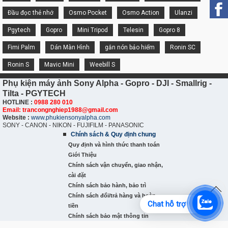
Đầu đọc thẻ nhớ
Osmo Pocket
Osmo Action
Ulanzi
Pgytech
Gopro
Mini Tripod
Telesin
Gopro 8
Fimi Palm
Dán Màn Hình
gắn nón bảo hiểm
Ronin SC
Ronin S
Mavic Mini
Weebill S
Phụ kiện máy ảnh Sony Alpha - Gopro - DJI - Smallrig -
Tilta - PGYTECH
HOTLINE :
0988 280 010
Email: trancongnghiep1988@gmail.com
Website :
www.phukiensonyalpha.com
SONY - CANON - NIKON - FUJIFILM - PANASONIC
Chính sách & Quy định chung
Quy định và hình thức thanh toán
Giới Thiệu
Chính sách vận chuyển, giao nhận,
cài đặt
Chính sách bảo hành, bảo trì
Chính sách đổi/trả hàng và hoàn
Chat hỗ trợ
tiền
Chính sách bảo mật thông tin