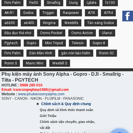
Fimi Palm
Fw50
Smallrig
Uurig
Lplate
fz100
AK-R1
Godox
Trigger
Ravpower
A7III
A7R4
a6600
a6400
Kingma
Weebills
Tản sáng Godox
Đầu đọc thẻ nhớ
Osmo Pocket
Osmo Action
Ulanzi
Pgytech
Gopro
Mini Tripod
Telesin
Gopro 8
Fimi Palm
Dán Màn Hình
gắn nón bảo hiểm
Ronin SC
Ronin S
Mavic Mini
Weebill S
Phụ kiện máy ảnh Sony Alpha - Gopro - DJI - Smallrig -
Tilta - PGYTECH
HOTLINE :
0988 280 010
Email: trancongnghiep1988@gmail.com
Website :
www.phukiensonyalpha.com
SONY - CANON - NIKON - FUJIFILM - PANASONIC
Chính sách & Quy định chung
Quy định và hình thức thanh toán
Giới Thiệu
Chính sách vận chuyển, giao nhận,
cài đặt