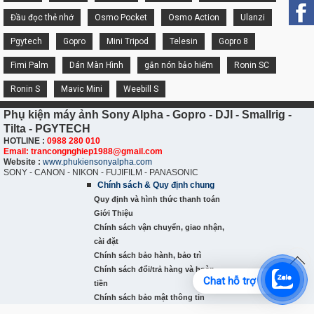
Đầu đọc thẻ nhớ
Osmo Pocket
Osmo Action
Ulanzi
Pgytech
Gopro
Mini Tripod
Telesin
Gopro 8
Fimi Palm
Dán Màn Hình
gắn nón bảo hiểm
Ronin SC
Ronin S
Mavic Mini
Weebill S
Phụ kiện máy ảnh Sony Alpha - Gopro - DJI - Smallrig -
Tilta - PGYTECH
HOTLINE :
0988 280 010
Email: trancongnghiep1988@gmail.com
Website :
www.phukiensonyalpha.com
SONY - CANON - NIKON - FUJIFILM - PANASONIC
Chính sách & Quy định chung
Quy định và hình thức thanh toán
Giới Thiệu
Chính sách vận chuyển, giao nhận,
cài đặt
Chính sách bảo hành, bảo trì
Chính sách đổi/trả hàng và hoàn
Chat hỗ trợ
tiền
Chính sách bảo mật thông tin