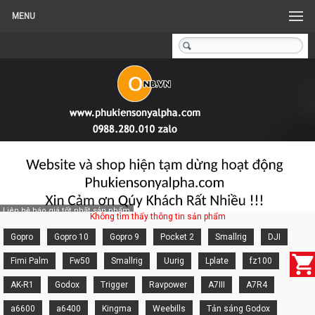
MENU
Liên hệ báo giá tốt nhất sản phẩm
Không tìm thấy thông tin sản phẩm
Gopro
Gopro 10
Gopro 9
Pocket 2
Smallrig
DJI
Fimi Palm
Fw50
Smallrig
Uurig
Lplate
fz100
AK-R1
Godox
Trigger
Ravpower
A7III
A7R4
a6600
a6400
Kingma
Weebills
Tản sáng Godox