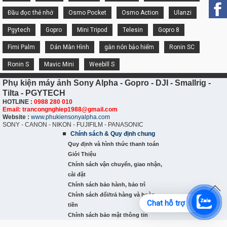
Đầu đọc thẻ nhớ
Osmo Pocket
Osmo Action
Ulanzi
Pgytech
Gopro
Mini Tripod
Telesin
Gopro 8
Fimi Palm
Dán Màn Hình
gắn nón bảo hiểm
Ronin SC
Ronin S
Mavic Mini
Weebill S
Phụ kiện máy ảnh Sony Alpha - Gopro - DJI - Smallrig -
Tilta - PGYTECH
HOTLINE :
0988 280 010
Email: trancongnghiep1988@gmail.com
Website :
www.phukiensonyalpha.com
SONY - CANON - NIKON - FUJIFILM - PANASONIC
Chính sách & Quy định chung
Quy định và hình thức thanh toán
Giới Thiệu
Chính sách vận chuyển, giao nhận,
cài đặt
Chính sách bảo hành, bảo trì
Chính sách đổi/trả hàng và hoàn
Chat hỗ trợ
tiền
Chính sách bảo mật thông tin