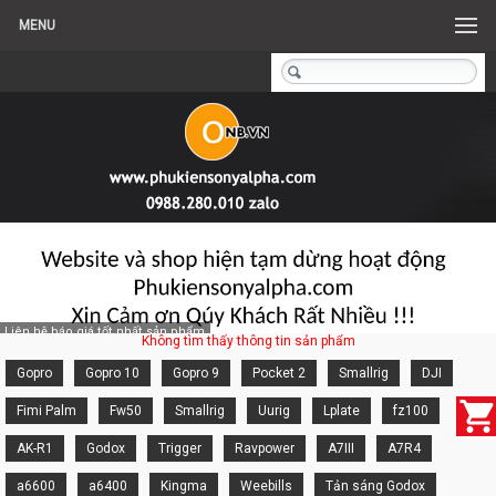
MENU
Liên hệ báo giá tốt nhất sản phẩm
Không tìm thấy thông tin sản phẩm
Gopro
Gopro 10
Gopro 9
Pocket 2
Smallrig
DJI
Fimi Palm
Fw50
Smallrig
Uurig
Lplate
fz100
AK-R1
Godox
Trigger
Ravpower
A7III
A7R4
a6600
a6400
Kingma
Weebills
Tản sáng Godox