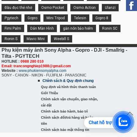
Đầu đọc thẻ nhớ
Osmo Pocket
Osmo Action
Ulanzi
Pgytech
Gopro
Mini Tripod
Telesin
Gopro 8
Fimi Palm
Dán Màn Hình
gắn nón bảo hiểm
Ronin SC
Ronin S
Mavic Mini
Weebill S
Phụ kiện máy ảnh Sony Alpha - Gopro - DJI - Smallrig -
Tilta - PGYTECH
HOTLINE :
0988 280 010
Email: trancongnghiep1988@gmail.com
Website :
www.phukiensonyalpha.com
SONY - CANON - NIKON - FUJIFILM - PANASONIC
Chính sách & Quy định chung
Quy định và hình thức thanh toán
Giới Thiệu
Chính sách vận chuyển, giao nhận,
cài đặt
Chính sách bảo hành, bảo trì
Chính sách đổi/trả hàng và hoàn
Chat hỗ trợ
tiền
Chính sách bảo mật thông tin