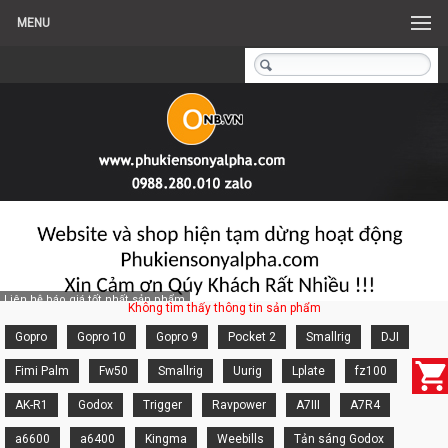
MENU
Liên hệ báo giá tốt nhất sản phẩm
Không tìm thấy thông tin sản phẩm
Gopro
Gopro 10
Gopro 9
Pocket 2
Smallrig
DJI
Fimi Palm
Fw50
Smallrig
Uurig
Lplate
fz100
AK-R1
Godox
Trigger
Ravpower
A7III
A7R4
a6600
a6400
Kingma
Weebills
Tản sáng Godox