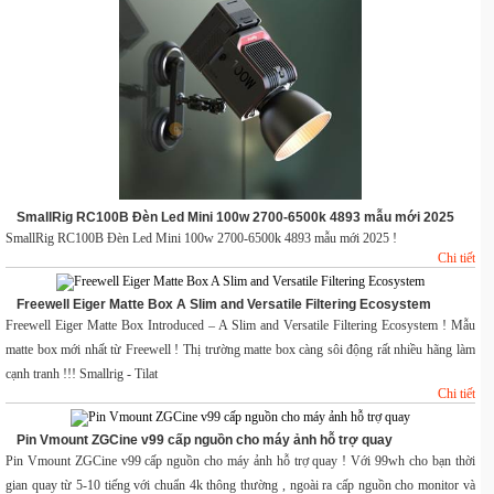
SmallRig RC100B Đèn Led Mini 100w 2700-6500k 4893 mẫu mới 2025
SmallRig RC100B Đèn Led Mini 100w 2700-6500k 4893 mẫu mới 2025 !
Chi tiết
Freewell Eiger Matte Box A Slim and Versatile Filtering Ecosystem
Freewell Eiger Matte Box Introduced – A Slim and Versatile Filtering Ecosystem ! Mẫu
matte box mới nhất từ Freewell ! Thị trường matte box càng sôi động rất nhiều hãng làm
cạnh tranh !!! Smallrig - Tilat
Chi tiết
Pin Vmount ZGCine v99 cấp nguồn cho máy ảnh hỗ trợ quay
Pin Vmount ZGCine v99 cấp nguồn cho máy ảnh hỗ trợ quay ! Với 99wh cho bạn thời
gian quay từ 5-10 tiếng với chuẩn 4k thông thường , ngoài ra cấp nguồn cho monitor và