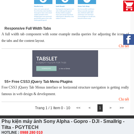
Responsive Full Width Tabs
A full width tab component with some example media queries for adjusting the icons of
the tabs and the content layout.
Chi tiết
55+ Free CSS3 jQuery Tab Menu Plugins
Free CSS3 jQuery Tab Menus interface or horizontal structure navigation is getting really
famous in web design & development.
Chi tiết
Trang 1 / 1 Item 0 - 10
<<
<
1
>
>>
Phụ kiện máy ảnh Sony Alpha - Gopro - DJI - Smallrig -
Tilta - PGYTECH
HOTLINE :
0988 280 010